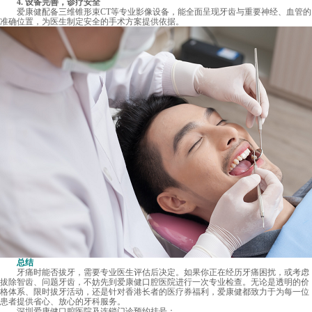
4. 设备完善，诊疗安全
爱康健配备三维锥形束CT等专业影像设备，能全面呈现牙齿与重要神经、血管的
准确位置，为医生制定安全的手术方案提供依据。
总结
牙痛时能否拔牙，需要专业医生评估后决定。如果你正在经历牙痛困扰，或考虑
拔除智齿、问题牙齿，不妨先到爱康健口腔医院进行一次专业检查。无论是透明的价
格体系、限时拔牙活动，还是针对香港长者的医疗券福利，爱康健都致力于为每一位
患者提供省心、放心的牙科服务。
深圳爱康健口腔医院及连锁门诊预约挂号：