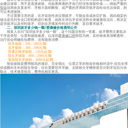
会建议保留，而不是直接拔除。但如果疼痛的牙齿已经没有保留价值——例如严重的
智齿
冠周炎反复发作、牙根大面积断裂、或严重的牙周病导致牙齿松动无法保留，则
可以考虑拔除。
不过需要注意的是，在牙齿急性炎症期拔牙，可能会造成炎症扩散。因此稳妥的
做法是先到专业口腔机构进行检查，由医生评估牙齿状况和全身健康状况后，再决定
是否拔牙以及何时拔牙。切勿在牙痛发作时自行判断、盲目要求拔牙。
二、深圳拔牙多少钱一颗?爱康健价格透明公开
很多人在问“
深圳拔牙多少钱一颗
”，这个问题没有统一答案。拔牙费用主要取决
于牙齿类型、位置和拔除难度。以深圳
爱康健口腔
医院为例，其价格体系清晰透明，
治疗前会明确告知费用，没有隐形消费：
·前牙拔除：200—300元/颗
·后牙拔除：300—500元/颗
·普通正畸牙拔除：230元起/颗
·阻生牙拔除：800—2000元/颗
·复杂阻生牙拔除：3000元起/颗
智齿拔除是费用较高的项目。完全萌出、位置正常的智齿价格相对适中;但完全埋
伏或横向生长的阻生智齿，往往需要切开牙龈、去除部分牙槽骨甚至分割牙冠后分块
取出，技术难度较高，费用也相应更高。