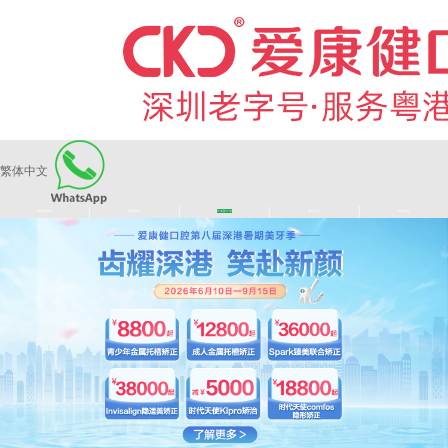
繁体中文
|
|
|
|
爱康健品牌
医师团队
长者医疗券
看牙活动
来院路线