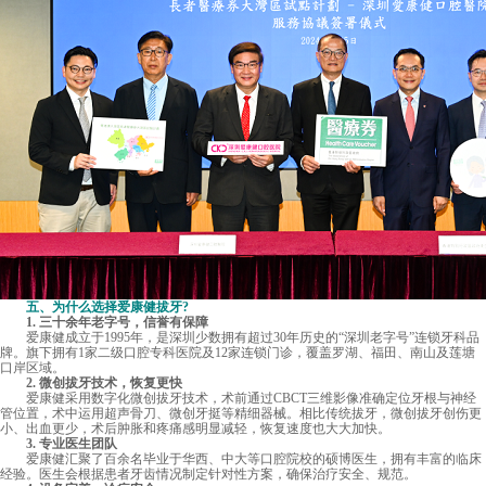
五、为什么选择爱康健拔牙?
1. 三十余年老字号，信誉有保障
爱康健成立于1995年，是深圳少数拥有超过30年历史的“深圳老字号”连锁牙科品
牌。旗下拥有1家二级口腔专科医院及12家连锁门诊，覆盖罗湖、福田、南山及莲塘
口岸区域。
2. 微创拔牙技术，恢复更快
爱康健采用数字化微创拔牙技术，术前通过CBCT三维影像准确定位牙根与神经
管位置，术中运用超声骨刀、微创牙挺等精细器械。相比传统拔牙，微创拔牙创伤更
小、出血更少，术后肿胀和疼痛感明显减轻，恢复速度也大大加快。
3. 专业医生团队
爱康健汇聚了百余名毕业于华西、中大等口腔院校的硕博医生，拥有丰富的临床
经验。医生会根据患者牙齿情况制定针对性方案，确保治疗安全、规范。