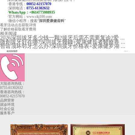
·香港专线：
00852-62157070
·深圳电话：
0755-61302632
·
WhatsApp：+8614775988935
·官方网站：www.ckj100.com
·微信小程序：搜索“
深圳爱康健齿科
”
看牙活动
点击获取详情
了解价格
获取看牙费用
相关阅读
2026深圳拔牙多少钱一颗?拔牙后需不需要复诊?爱 ...
微創拔牙好在哪?深圳拔牙幾錢+愛康健長者醫療券 ...
智齿顶坏邻牙怎么办?深圳拔牙价格表+爱康健罗湖 ...
相关医师推荐
More+
大陆咨询热线：
0755-61302632
香港咨询热线：
00852-62157070
品牌荣誉
就诊环境
社会公益
服务客户