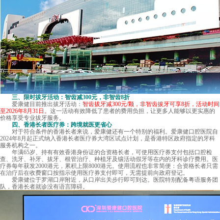
三、限时拔牙活动：智齿减300元，非智齿8折
爱康健目前推出拔牙活动：
智齿拔牙减300元/颗，非智齿拔牙可享8折，活动时间
至2026年8月31日。
这一活动有效降低了患者的费用负担，让更多人能够以更实惠的
价格享受专业拔牙服务。
四、香港长者医疗券：跨境就医更省心
对于符合条件的香港长者来说，爱康健还有一个特别的福利。爱康健口腔医院自
2024年8月起正式纳入香港长者医疗券大湾区试点计划，是香港特区政府指定的牙科
服务机构之一。
年满65岁、持有有效香港身份证的合资格长者，可使用医疗券支付包括口腔检
查、洗牙、补牙、拔牙、根管治疗、种植牙及镶活动假牙等在内的牙科诊疗费用。医
疗券每年获发2000港元，累积上限8000港元。使用流程也非常简便：合资格长者只需
在治疗后在收费窗口按指示使用医疗券支付即可，无需提前向政府登记。
爱康健
位于罗湖口岸附近，从口岸出关步行即可到达。医院特别配备粤语服务团
队，香港长者就诊没有语言障碍。