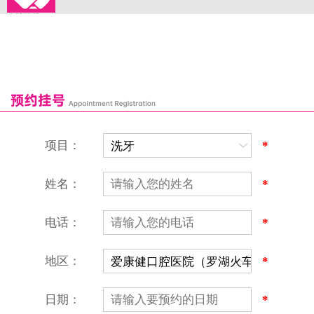
来院路线
罗湖口岸
福田口岸
深圳湾口岸
深圳爱康健口腔医院
康辉口腔门诊部
富康口腔门诊部
恒洁口腔门诊部
恒乐口腔诊所
富港口腔诊所
项目：
*
姓名：
*
电话：
*
地区：
*
深圳爱康健口腔医院
地址：深圳市罗湖区建设路罗湖火车站大楼C区1-2楼北侧、4-8楼
营业时间：9:00-18:00
日期：
*
（节假日照常上班）