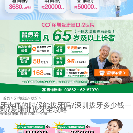
首页
>
牙病综合
>
拔牙
>
牙齿痛的时候能拔牙吗?深圳拔牙多少钱一
颗?爱康健拔牙全攻略
来源:
愛康健
日期：2026-06-26