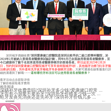
深圳補牙價錢收費
?
深圳愛康健口腔醫院是深圳比較早的二級口腔專科醫院，於
2024年2月被納入香港長者醫療券試點計劃，同年8月已全面啟用香港長者醫療券，至
今已經接待了數千名前來使用長者醫療券睇牙的香港長者。
即日起至2025年2月28
日，預約到
深圳愛康健口腔醫院
補牙可享常規樹脂補牙6折，其他補牙治療7折(非牙髓
治療)的活動，另外還有洗牙拔牙種植牙等多個睇牙活動，
大家可通過在線客服進行詳
細的溝通與了解哦~>>>
還有哪些牙科項目可以使用香港長者醫療券？
看牙活动
点击获取详情
了解价格
获取看牙费用
相关阅读
深龋补牙收费贵吗?深圳补牙多少钱?爱康健口腔常 ...
牙齿有小洞要不要补牙?深圳补牙价格多少钱一次 ...
蛀牙发炎先消炎还是先补牙?深圳补牙价钱几多 ...
相关医师推荐
More+