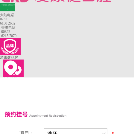
—香港长者医疗券指定牙科
—
大陆电话
0755
6130 2632
香港电话
00852
6215 7070
爱康健品牌
来院路线
罗湖口岸
福田口岸
深圳湾口岸
深圳爱康健口腔医院
康辉口腔门诊部
富康口腔门诊部
恒洁口腔门诊部
恒乐口腔诊所
富港口腔诊所
项目：
*