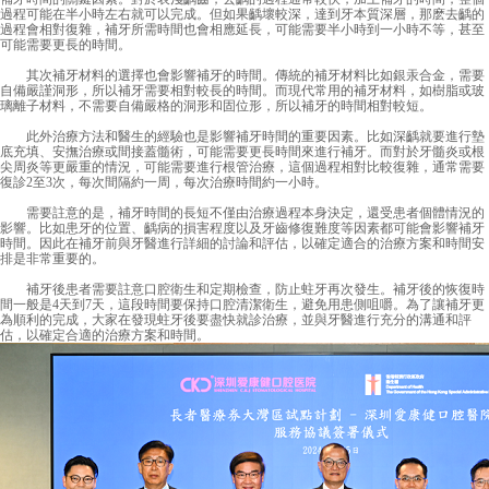
過程可能在半小時左右就可以完成。但如果齲壞較深，達到牙本質深層，那麽去齲的
過程會相對復雜，補牙所需時間也會相應延長，可能需要半小時到一小時不等，甚至
可能需要更長的時間。
其次補牙材料的選擇也會影響補牙的時間。傳統的補牙材料比如銀汞合金，需要
自備嚴謹洞形，所以補牙需要相對較長的時間。而現代常用的補牙材料，如樹脂或玻
璃離子材料，不需要自備嚴格的洞形和固位形，所以補牙的時間相對較短。
此外治療方法和醫生的經驗也是影響補牙時間的重要因素。比如深齲就要進行墊
底充填、安撫治療或間接蓋髓術，可能需要更長時間來進行補牙。而對於牙髓炎或根
尖周炎等更嚴重的情況，可能需要進行根管治療，這個過程相對比較復雜，通常需要
復診2至3次，每次間隔約一周，每次治療時間約一小時。
需要註意的是，補牙時間的長短不僅由治療過程本身決定，還受患者個體情況的
影響。比如患牙的位置、齲病的損害程度以及牙齒修復難度等因素都可能會影響補牙
時間。因此在補牙前與牙醫進行詳細的討論和評估，以確定適合的治療方案和時間安
排是非常重要的。
補牙後患者需要註意口腔衛生和定期檢查，防止蛀牙再次發生。補牙後的恢復時
間一般是4天到7天，這段時間要保持口腔清潔衛生，避免用患側咀嚼。為了讓補牙更
為順利的完成，大家在發現蛀牙後要盡快就診治療，並與牙醫進行充分的溝通和評
估，以確定合適的治療方案和時間。