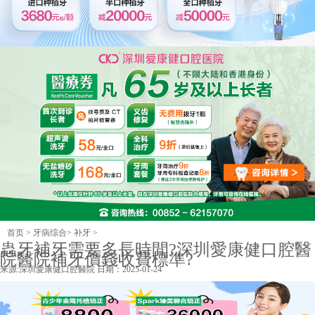
首页
>
牙病综合
>
补牙
>
蟲牙補牙需要多長時間?深圳愛康健口腔醫
院醫院補牙價錢收費標準?
来源:
深圳愛康健口腔醫院
日期：2025-01-24