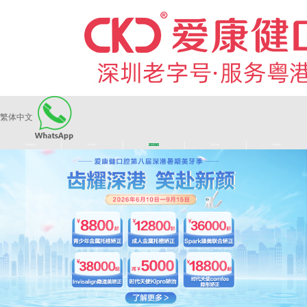
繁体中文
|
|
|
|
爱康健品牌
医师团队
长者医疗券
看牙活动
来院路线