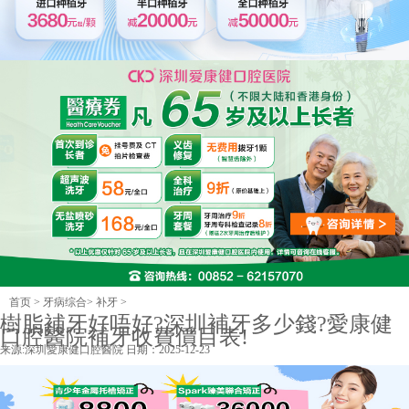
首页
>
牙病综合
>
补牙
>
樹脂補牙好唔好?深圳補牙多少錢?愛康健
口腔醫院補牙收費價目表!
来源:
深圳愛康健口腔醫院
日期：2025-12-23