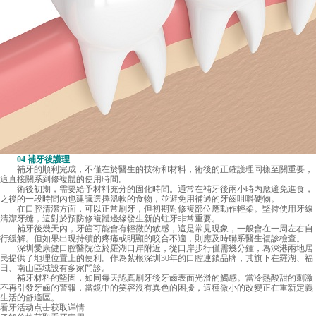
04 補牙後護理
補牙的順利完成，不僅在於醫生的技術和材料，術後的正確護理同樣至關重要，
這直接關系到修複體的使用時間。
術後初期，需要給予材料充分的固化時間。通常在補牙後兩小時內應避免進食，
之後的一段時間內也建議選擇溫軟的食物，並避免用補過的牙齒咀嚼硬物。
在口腔清潔方面，可以正常刷牙，但初期對修複部位應動作輕柔。堅持使用牙線
清潔牙縫，這對於預防修複體邊緣發生新的蛀牙非常重要。
補牙後幾天內，牙齒可能會有輕微的敏感，這是常見現象，一般會在一周左右自
行緩解。但如果出現持續的疼痛或明顯的咬合不適，則應及時聯系醫生複診檢查。
深圳愛康健口腔醫院位於羅湖口岸附近，從口岸步行僅需幾分鍾，為深港兩地居
民提供了地理位置上的便利。作為紮根深圳30年的口腔連鎖品牌，其旗下在羅湖、福
田、南山區域設有多家門診。
補牙材料的堅固，如同每天認真刷牙後牙齒表面光滑的觸感。當冷熱酸甜的刺激
不再引發牙齒的警報，當鏡中的笑容沒有異色的困擾，這種微小的改變正在重新定義
生活的舒適區。
看牙活动
点击获取详情