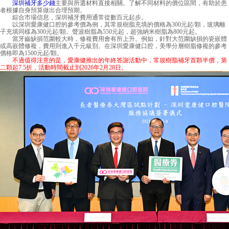
深圳補牙多少錢
主要與所選材料直接相關。了解不同材料的價位區間，有助於患
者根據自身預算做出合理預期。
綜合市場信息，深圳補牙費用通常從數百元起步。
以深圳愛康健口腔的參考價為例，其常規樹脂充填的價格為300元起/顆，玻璃離
子充填同樣為300元起/顆。聲波樹脂為550元起，超強納米樹脂為800元起。
當牙齒缺損范圍較大時，修複費用會有所上升。例如，針對大范圍缺損的瓷嵌體
或高嵌體修複，費用則進入千元級別。在深圳愛康健口腔，美學分層樹脂修複的參考
價格即為1500元起/顆。
不過值得注意的是，愛康健推出的年終答謝活動中，常規樹脂補牙首顆半價，第
二顆起7.5折，活動時間截止到2026年2月28日。