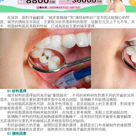
在深圳，面對牙齒齲壞，“補牙要幾錢?”和“揀咩材料好?”是市民比較關心的問
題。補牙的價格並非固定，主要取決於所選材料的類型，從數百元至上千元不等。其
中，樹脂材料因其美觀和性能，已成為當前主要的補牙選擇。
01 材料選擇
補牙材料的選擇如同為牙齒“量體裁衣”，不同的材料特性對應不同的牙齒狀況與
需求。目前市面主要的選擇通常集中在複合樹脂、玻璃離子和嵌體這幾類。
複合樹脂因其顏色可調，與真牙色澤接近，是目前臨床上的主要選擇，對前後牙
的修複都適用。它的優勢在於美觀度高，修複後很難看出痕跡。
納米樹脂通過使用納米級的填料，在強度上更有保障，美觀上也更細膩自然。
玻璃離子材料的特點是能夠緩慢釋放氟離子，這有助於預防牙齒發生繼發齲壞，
尤其適用於兒童乳牙的修複以及牙根面等部位的缺損。
對於缺損較大的牙齒，嵌體則是更優的選擇。嵌體是在口外准確制作的修複體，
其優勢在於邊緣密合度更好，能夠更持久地恢複牙齒的形態和功能。
02 價格因素