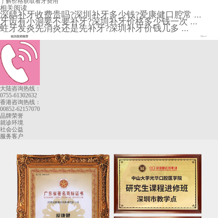
了解价格
获取看牙费用
相关阅读
深龋补牙收费贵吗?深圳补牙多少钱?爱康健口腔常 ...
牙齿有小洞要不要补牙?深圳补牙价格多少钱一次 ...
蛀牙发炎先消炎还是先补牙?深圳补牙价钱几多 ...
相关医师推荐
More+
大陆咨询热线：
0755-61302632
香港咨询热线：
00852-62157070
品牌荣誉
就诊环境
社会公益
服务客户