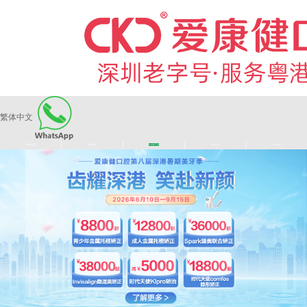
繁体中文
|
|
|
|
爱康健品牌
医师团队
长者医疗券
看牙活动
来院路线