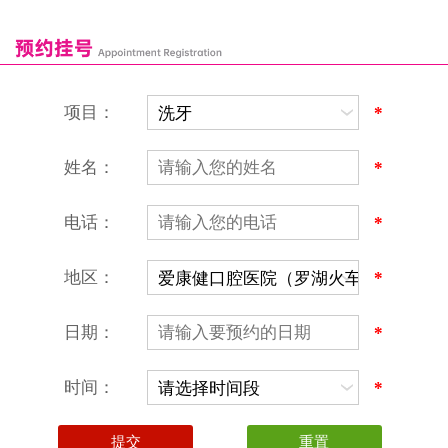
康辉口腔门诊部
富康口腔门诊部
恒洁口腔门诊部
恒乐口腔诊所
富港口腔诊所
项目：
*
姓名：
*
电话：
*
地区：
*
深圳爱康健口腔医院
地址：深圳市罗湖区建设路罗湖火车站大楼C区1-2楼北侧、4-8楼
营业时间：9:00-18:00
日期：
*
（节假日照常上班）
香港电话：00852-62157070
深圳电话：0755-61302632
时间：
*
微信线上预约：aikangjian1995
微信小程序：爱康健齿科
爱康健官方网站：www.ckj100.com
本网站信息仅供参考，不作为诊疗及医疗根据
深圳爱康健口腔医院版权所有 粤ICP备12058131号-2