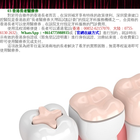
03 香港長者醫療券
對於符合條件的香港長者而言，在深圳補牙享有特殊的政策便利。
深圳愛康健口
腔醫院
是香港政府“長者醫療券大灣區試點計劃”的指定牙科服務機構之一。合資格的
香港長者可以使用醫療券，在該院支付指定牙科服務的門診費用。
使用流程清晰便捷：長者可以通過電話(
香港：00852-62157070、大陸：0755-
6130 2632
)、
WhatsApp：+8614775988935
或【
官網在線方式
】進行預約，就診時出
示有效的香港身份證或《豁免登記證明書》進行身份認證。治療結束後，在收費窗口
即可使用醫療券完成支付。
這項政策為經常往返深港兩地的長者解決了看牙的實際困難，無需專程返港即可
使用醫療券。