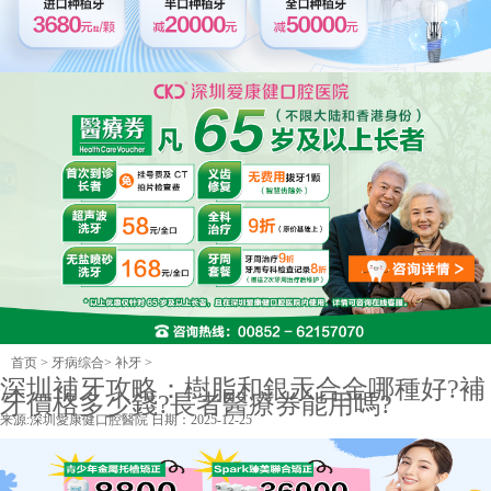
首页
>
牙病综合
>
补牙
>
深圳補牙攻略：樹脂和銀汞合金哪種好?補
牙價格多少錢?長者醫療券能用嗎?
来源:
深圳愛康健口腔醫院
日期：2025-12-25