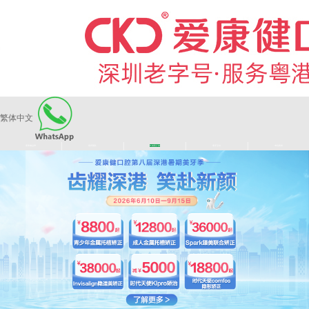
繁体中文
|
|
|
|
爱康健品牌
医师团队
长者医疗券
看牙活动
来院路线