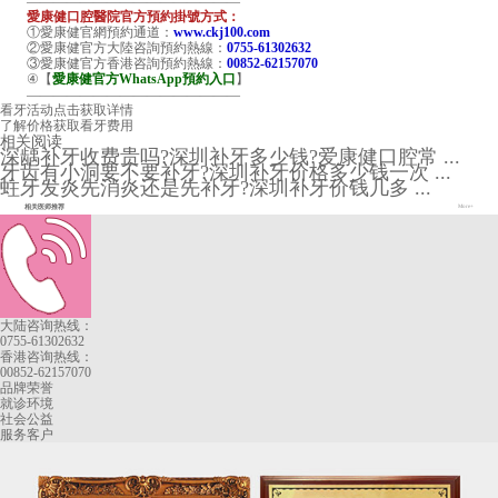
————————————————
愛康健口腔醫院官方預約掛號方式：
①愛康健官網預約通道：
www.ckj100.com
②愛康健官方大陸咨詢預約熱線：
0755-61302632
③愛康健官方香港咨詢預約熱線：
00852-62157070
④【
愛康健官方WhatsApp預約入口
】
————————————————
看牙活动
点击获取详情
了解价格
获取看牙费用
相关阅读
深龋补牙收费贵吗?深圳补牙多少钱?爱康健口腔常 ...
牙齿有小洞要不要补牙?深圳补牙价格多少钱一次 ...
蛀牙发炎先消炎还是先补牙?深圳补牙价钱几多 ...
相关医师推荐
More+
大陆咨询热线：
0755-61302632
香港咨询热线：
00852-62157070
品牌荣誉
就诊环境
社会公益
服务客户