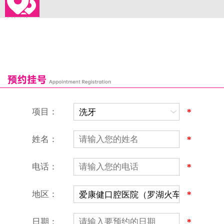
来院路线
罗湖口岸
福田口岸
深圳湾口岸
深圳爱康健口腔医院
康辉口腔门诊部
富康口腔门诊部
恒洁口腔门诊部
恒乐口腔诊所
富港口腔诊所
项目：
*
姓名：
*
电话：
*
地区：
*
深圳爱康健口腔医院
地址：深圳市罗湖区建设路罗湖火车站大楼C区1-2楼北侧、4-8楼
营业时间：9:00-18:00
日期：
*