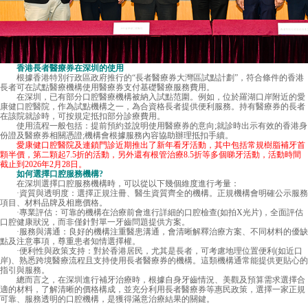
香港長者醫療券在深圳的使用
根據香港特別行政區政府推行的“長者醫療券大灣區試點計劃”，符合條件的香港
長者可在試點醫療機構使用醫療券支付基礎醫療服務費用。
在深圳，已有部分口腔醫療機構被納入試點范圍。例如，位於羅湖口岸附近的
愛
康健口腔醫院
，作為試點機構之一，為合資格長者提供便利服務。持有醫療券的長者
在該院就診時，可按規定抵扣部分診療費用。
使用流程一般包括：提前預約並說明使用醫療券的意向;就診時出示有效的香港身
份證及醫療券相關憑證;機構會根據服務內容協助辦理抵扣手續。
愛康健口腔醫院及連鎖門診近期推出了新年看牙活動，其中包括常規樹脂補牙首
顆半價，第二顆起7.5折的活動，另外還有根管治療8.5折等多個睇牙活動，活動時間
截止到2026年2月28日。
如何選擇口腔服務機構?
在深圳選擇口腔服務機構時，可以從以下幾個維度進行考量：
·資質與透明度：選擇正規注冊、醫生資質齊全的機構。正規機構會明確公示服務
項目、材料品牌及相應價格。
·專業評估：可靠的機構在治療前會進行詳細的口腔檢查(如拍X光片)，全面評估
口腔健康狀況，而非僅針對單一牙齒問題提供方案。
·服務與溝通：良好的機構注重醫患溝通，會清晰解釋治療方案、不同材料的優缺
點及注意事項，尊重患者知情選擇權。
·便利性與政策支持：對於香港居民，尤其是長者，可考慮地理位置便利(如近口
岸)、熟悉跨境醫療流程且支持使用長者醫療券的機構。這類機構通常能提供更貼心的
指引與服務。
總而言之，在深圳進行補牙治療時，根據自身牙齒情況、美觀及預算需求選擇合
適的材料，了解清晰的價格構成，並充分利用長者醫療券等惠民政策，選擇一家正規
可靠、服務透明的口腔機構，是獲得滿意治療結果的關鍵。