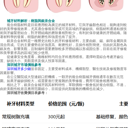
補牙材料解析：樹脂與銀汞合金
複合樹脂材料是目前應用較為廣泛的補牙材料。它與牙齒顏色相近，能夠達到較
好的美學修複效果，尤其適合修複前牙或可見區域的牙齒缺損。樹脂材料通過粘接技
術與牙齒緊密結合，對牙體組織的磨除量相對較少，有利於保存健康的牙體組織。隨
著材料學的發展，樹脂的耐磨性和強度也有了提升。
銀汞合金材料是一種曆史比較久的牙科修複材料，主要由銀、錫、銅等金屬與汞
混合而成。它的主要優勢在於強度高、耐磨性好，且操作相對簡便。但由於其顏色為
銀灰色，影響美觀，且制備時需要磨除較多牙體組織以形成固位形，目前在前牙修複
和美學要求高的區域已較少使用。
從健康安全角度看，兩種材料均符合牙科應用標准。選擇時需綜合考慮牙齒位
置、缺損大小、美觀需求及個人預算等因素。
深圳補牙市場價格參考
深圳補牙多少錢
並非固定，主要受材料成本、機構類型、醫生技術及修複難度等
因素影響。
在公立醫院或大型連鎖口腔機構，一顆牙的複合樹脂補牙價格通常在數百元范
圍。如果牙齒缺損較大，或需要進行更複雜的美學修複，費用可能會相應增加。
相比之下，銀汞合金補牙因其材料特性，單顆價格一般會低於複合樹脂。不過，
由於美觀性較差且應用范圍縮小，目前提供此類服務的機構也在減少。
深圳補牙收費價目表參考：