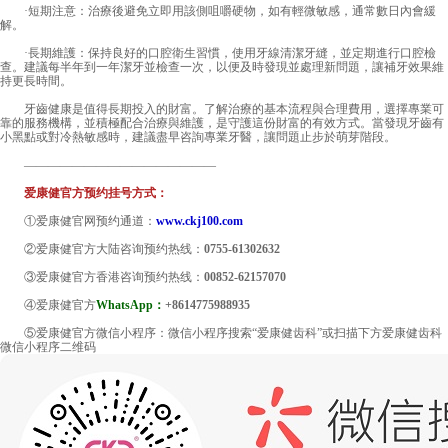
·短期注意：治療後避免立即用該側咀嚼硬物，如有輕微敏感，通常數日內會緩
解。
·長期維護：保持良好的口腔衛生習慣，使用牙線清潔牙縫，並定期進行口腔檢
查。建議每半年到一年潔牙並檢查一次，以便及時發現並處理新問題，讓補牙效果維
持更長時間。
牙齒健康是值得長期投入的財富。了解治療的基本流程與合理費用，選擇專業可
靠的服務機構，並積極配合治療與維護，是守護這份財富的有效方式。當發現牙齒有
小黑點或對冷熱敏感時，建議盡早咨詢專業牙醫，讓問題止步於萌芽階段。
————————————————
爱康健官方预约挂号方式：
①爱康健官网预约通道：
www.ckj100.com
②爱康健官方大陆咨询预约热线：
0755-61302632
③爱康健官方香港咨询预约热线：
00852-62157070
④爱康健官方
WhatsApp：
+8614775988935
⑤爱康健官方微信小程序：微信小程序搜索“爱康健齿科”或扫描下方爱康健齿科
微信小程序二维码