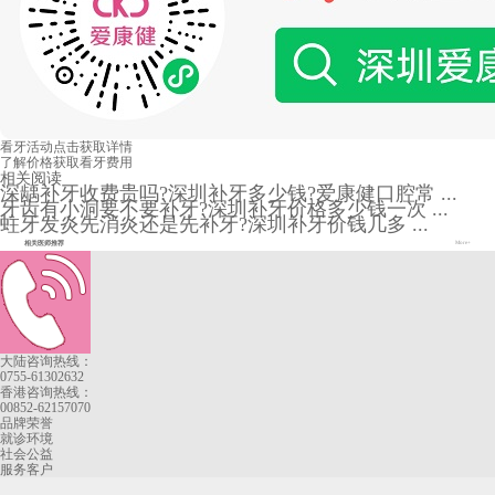
看牙活动
点击获取详情
了解价格
获取看牙费用
相关阅读
深龋补牙收费贵吗?深圳补牙多少钱?爱康健口腔常 ...
牙齿有小洞要不要补牙?深圳补牙价格多少钱一次 ...
蛀牙发炎先消炎还是先补牙?深圳补牙价钱几多 ...
相关医师推荐
More+
大陆咨询热线：
0755-61302632
香港咨询热线：
00852-62157070
品牌荣誉
就诊环境
社会公益
服务客户