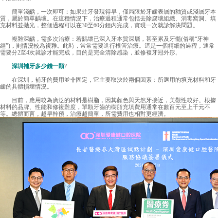
簡單淺齲，一次即可：如果蛀牙發現得早，僅局限於牙齒表層的釉質或淺層牙本
質，屬於簡單齲壞。在這種情況下，治療過程通常包括去除腐壞組織、消毒窩洞、填
充材料並拋光，整個過程可以在30至60分鍾內完成，實現一次就診解決問題。
複雜深齲，需多次治療：若齲壞已深入牙本質深層，甚至累及牙髓(俗稱“牙神
經”)，則情況較為複雜。此時，常常需要進行根管治療。這是一個精細的過程，通常
需要分2至4次就診才能完成，目的是完全清除感染，並修複牙冠外形。
深圳補牙多少錢一顆
?
在深圳，補牙的費用並非固定，它主要取決於兩個因素：所選用的填充材料和牙
齒的具體損壞情況。
目前，應用較為廣泛的材料是樹脂，因其顏色與天然牙接近，美觀性較好。根據
材料的品牌、性能和修複難度，單顆牙齒的樹脂充填費用通常在數百元至上千元不
等。總體而言，越早幹預，治療越簡單，所需費用也相對更經濟。