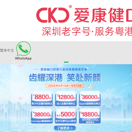
繁体中文
|
|
|
|
爱康健品牌
医师团队
长者医疗券
看牙活动
来院路线