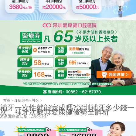
首页
>
牙病综合
>
补牙
>
補牙一次性就能完成嗎?深圳補牙多少錢一
次、補牙次數與愛康健優勢全解析
来源:
愛康健
日期：2026-01-17