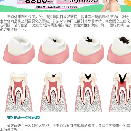
牙齒健康關乎每個人的生活質量與日常舒適度。當牙齒出現齲壞(蛀牙)時，及時
進行修補是防止問題惡化的關鍵。許多深圳市民在面對補牙需求時，常會關心三個核
心問題：補牙能否一次完成?通常需要複診幾次?價格大概多少錢一顆?下面咱們就一起
來詳細了解一下。
補牙能否一次性完成?
補牙能否在一次就診內完成，主要取決於牙齒齲壞的程度，這是口腔醫學中的基
本治療原則。