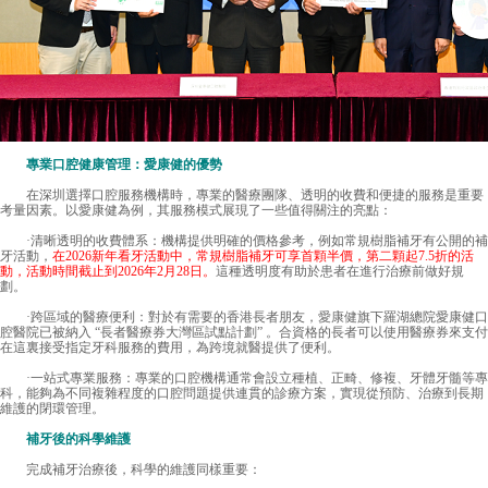
專業口腔健康管理：愛康健的優勢
在深圳選擇口腔服務機構時，專業的醫療團隊、透明的收費和便捷的服務是重要
考量因素。以愛康健為例，其服務模式展現了一些值得關注的亮點：
·清晰透明的收費體系：機構提供明確的價格參考，例如常規樹脂補牙有公開的補
牙活動，
在2026新年看牙活動中，常規樹脂補牙可享首顆半價，第二顆起7.5折的活
動，活動時間截止到2026年2月28日。
這種透明度有助於患者在進行治療前做好規
劃。
·跨區域的醫療便利：對於有需要的香港長者朋友，
愛康健
旗下羅湖總院愛康健口
腔醫院已被納入 “長者醫療券大灣區試點計劃” 。合資格的長者可以使用醫療券來支付
在這裏接受指定牙科服務的費用，為跨境就醫提供了便利。
·一站式專業服務：專業的口腔機構通常會設立種植、正畸、修複、牙體牙髓等專
科，能夠為不同複雜程度的口腔問題提供連貫的診療方案，實現從預防、治療到長期
維護的閉環管理。
補牙後的科學維護
完成補牙治療後，科學的維護同樣重要：