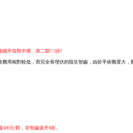
補牙首顆半價，第二顆7.5折!
費用相對較低，而完全骨埋伏的阻生智齒，由於手術難度大，費
300元/顆，非智齒拔牙8折。