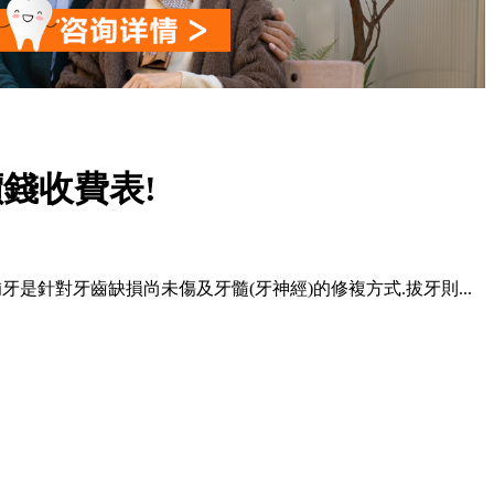
錢收費表!
是針對牙齒缺損尚未傷及牙髓(牙神經)的修複方式.拔牙則...