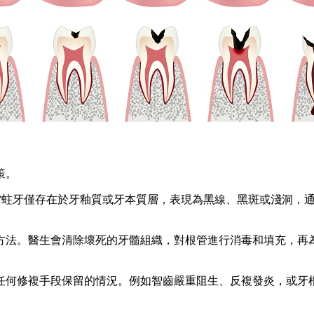
策。
蛀牙僅存在於牙釉質或牙本質層，表現為黑線、黑斑或淺洞，通
。醫生會清除壞死的牙髓組織，對根管進行消毒和填充，再為
何修複手段保留的情況。例如智齒嚴重阻生、反複發炎，或牙根