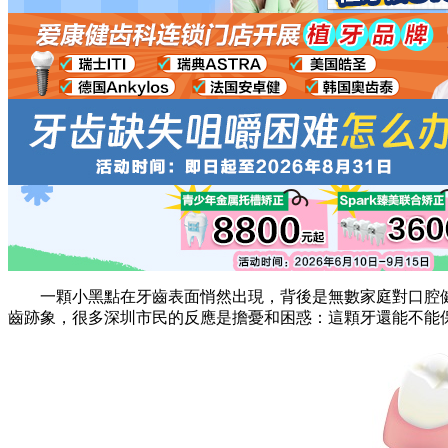
一顆小黑點在牙齒表面悄然出現，背後是無數家庭對口腔健
齒跡象，很多深圳市民的反應是擔憂和困惑：這顆牙還能不能