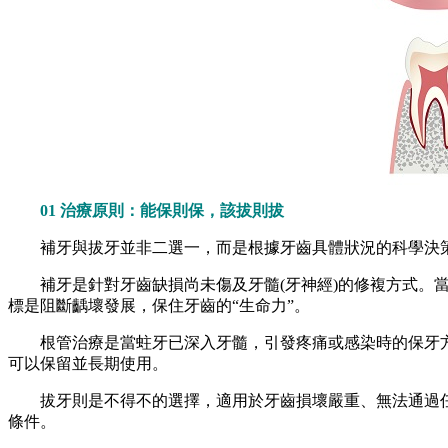
01 治療原則：能保則保，該拔則拔
補牙與拔牙並非二選一，而是根據牙齒具體狀況的科學決
補牙是針對牙齒缺損尚未傷及牙髓(牙神經)的修複方式。當
標是阻斷齲壞發展，保住牙齒的“生命力”。
根管治療是當蛀牙已深入牙髓，引發疼痛或感染時的保牙方法
可以保留並長期使用。
拔牙則是不得不的選擇，適用於牙齒損壞嚴重、無法通過任
條件。