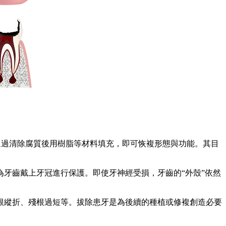
過清除腐質後用樹脂等材料填充，即可恢複形態與功能。其目
牙齒戴上牙冠進行保護。即使牙神經受損，牙齒的“外殼”依然
縱折、殘根過短等。拔除患牙是為後續的種植或修複創造必要