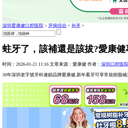
深圳爱康健口腔医院
>
牙病综合
>
补牙
>
蛀牙了，該補還是該拔?愛康健
时间：2026-01-21 11:16 文章来源：愛康健 作者：
深圳口腔医
30年深圳老字號牙科連鎖品牌愛康健,新年看牙可享常規樹脂補牙