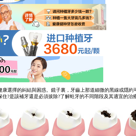
康選擇的糾結與困惑。鏡子裏，牙齒上那道細微的黑線或隱約可
保住?是該補牙還是必須拔除?了解蛀牙的不同階段及其適宜的治