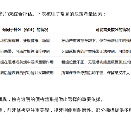
片)來綜合評估。下表梳理了常見的決策考量因素：
異，擁有透明的價格體系是做出選擇的重要依據。
，前牙修複更注重美觀，後牙則側重耐磨性。部分機構提供多種