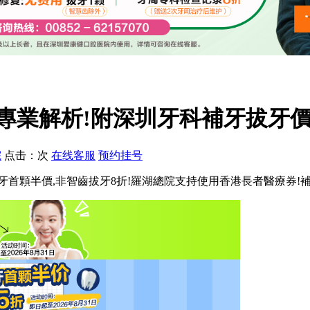
專業解析!附深圳牙科補牙拔牙價
院
点击：
次
在线客服
预约挂号
首顆半價,非智齒拔牙8折!羅湖總院支持使用香港長者醫療券!補牙