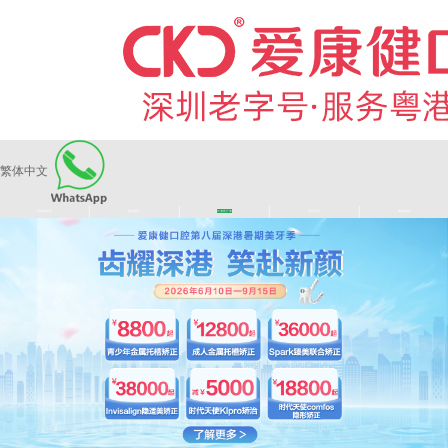
繁体中文
|
|
|
|
爱康健品牌
医师团队
长者医疗券
看牙活动
来院路线