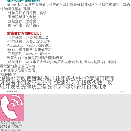
補牙後如何正確護理?
補過的材料本身不會再蛀，但牙齒的其他部位或補牙材料的邊緣仍可能發生新的
蛀蝕(繼發齲)。建議：
·保持良好的口腔衛生習慣
·避免咬過硬的食物
·定期進行口腔檢查
·如有不適，及時複診
————————————————————
愛康健官方預約方式：
·大陸熱線：0755-61302632
·香港熱線：00852-62157070
·WhatsApp：+8614775988935
·微信小程序搜索“愛康健齒科”
·官網預約：www.ckj100.com
到院告知->從優化官網看到活動過來
·總院地址：深圳市羅湖區建設路羅湖火車站大樓C區1-8樓(羅湖口岸旁)
看牙活动
点击获取详情
了解价格
获取看牙费用
相关阅读
深龋补牙收费贵吗?深圳补牙多少钱?爱康健口腔常 ...
牙齿有小洞要不要补牙?深圳补牙价格多少钱一次 ...
蛀牙发炎先消炎还是先补牙?深圳补牙价钱几多 ...
相关医师推荐
More+
大陆咨询热线：
0755-61302632