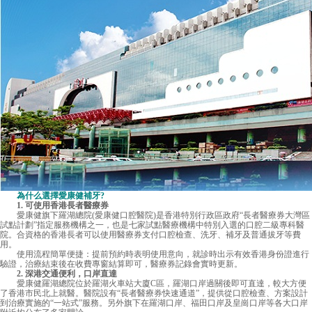
為什么選擇愛康健補牙?
1. 可使用香港長者醫療券
愛康健旗下羅湖總院(愛康健口腔醫院)是香港特別行政區政府“長者醫療券大灣區
試點計劃”指定服務機構之一，也是七家試點醫療機構中特別入選的口腔二級專科醫
院。合資格的香港長者可以使用醫療券支付口腔檢查、洗牙、補牙及普通拔牙等費
用。
使用流程簡單便捷：提前預約時表明使用意向，就診時出示有效香港身份證進行
驗證，治療結束後在收費專窗結算即可，醫療券記錄會實時更新。
2. 深港交通便利，口岸直達
愛康健羅湖總院位於羅湖火車站大廈C區，羅湖口岸過關後即可直達，較大方便
了香港市民北上就醫。醫院設有“長者醫療券快速通道”，提供從口腔檢查、方案設計
到治療實施的“一站式”服務。另外旗下在羅湖口岸、福田口岸及皇崗口岸等各大口岸