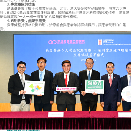
附近均分布了多家門診。
3. 專業團隊與技術
愛康健彙聚了數十位畢業於華西、北大、港大等院校的碩博醫生，設立六大專
科，配備240餘台專業前沿牙科設備。醫院嚴格執行世界牙科聯盟(FDI)標准，消毒隔
離系統實現“一人一機一消毒”的八級無菌操作模式。
4. 透明收費，無隱形消費
愛康健堅持價格公開透明，治療前會與患者確認詳細費用，讓患者明明白白消
費。