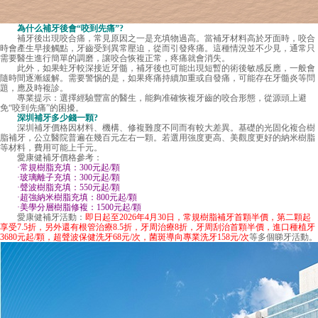
為什么補牙後會“咬到先痛”?
補牙後出現咬合痛，常見原因之一是充填物過高。當補牙材料高於牙面時，咬合
時會產生早接觸點，牙齒受到異常壓迫，從而引發疼痛。這種情況並不少見，通常只
需要醫生進行簡單的調磨，讓咬合恢複正常，疼痛就會消失。
此外，如果蛀牙較深接近牙髓，補牙後也可能出現短暫的術後敏感反應，一般會
隨時間逐漸緩解。需要警惕的是，如果疼痛持續加重或自發痛，可能存在牙髓炎等問
題，應及時複診。
專業提示：選擇經驗豐富的醫生，能夠准確恢複牙齒的咬合形態，從源頭上避
免“咬到先痛”的困擾。
深圳補牙多少錢一顆
?
深圳補牙價格因材料、機構、修複難度不同而有較大差異。基礎的光固化複合樹
脂補牙，公立醫院普遍在幾百元左右一顆。若選用強度更高、美觀度更好的納米樹脂
等材料，費用可能上千元。
愛康健補牙價格參考：
·常規樹脂充填：300元起/顆
·玻璃離子充填：300元起/顆
·聲波樹脂充填：550元起/顆
·超強納米樹脂充填：800元起/顆
·美學分層樹脂修複：1500元起/顆
愛康健
補牙活動：
即日起至2026年4月30日，常規樹脂補牙首顆半價，第二顆起
享受7.5折，另外還有根管治療8.5折，牙周治療8折，牙周刮治首顆半價，進口種植牙
3680元起/顆，超聲波保健洗牙68元/次，菌斑導向專業洗牙158元/次
等多個睇牙活動。