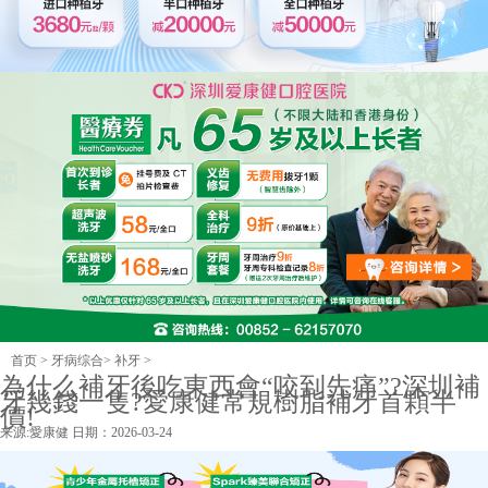
首页
>
牙病综合
>
补牙
>
為什么補牙後吃東西會“咬到先痛”?深圳補
牙幾錢一隻?愛康健常規樹脂補牙首顆半
價!
来源:
愛康健
日期：2026-03-24