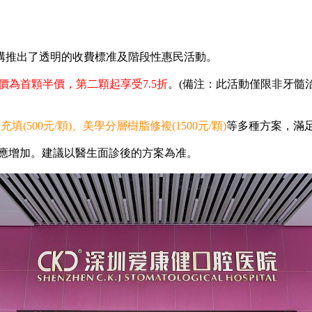
推出了透明的收費標准及階段性惠民活動。
價為首顆半價，第二顆起享受7.5折
。(備注：此活動僅限非牙髓
填(500元/顆)、美學分層樹脂修複(1500元/顆)
等多種方案，滿
應增加。建議以醫生面診後的方案為准。