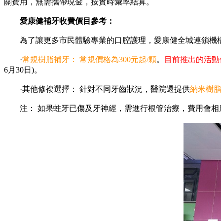
關費用，無需攜帶現金，按實時彙率結算。
愛康健補牙收費價目參考：
為了讓更多市民體驗專業的口腔護理，愛康健全城連鎖機構
·
常規樹脂補牙： 常規價格為300元起/顆
。
目前推出的活動
6月30日)。
·其他修複選擇： 針對不同牙齒狀況，醫院還提供
納米樹脂充
注： 如果蛀牙已傷及牙神經，需進行根管治療，費用會相