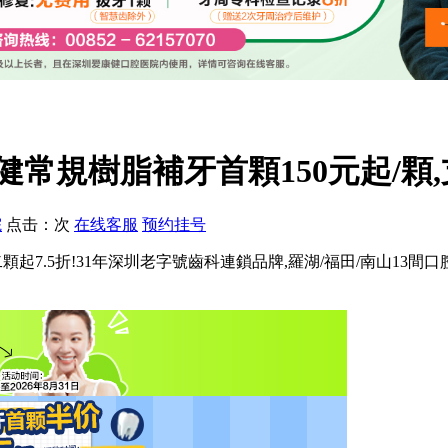
常規樹脂補牙首顆150元起/顆,
院
点击：
次
在线客服
预约挂号
,第二顆起7.5折!31年深圳老字號齒科連鎖品牌,羅湖/福田/南山1