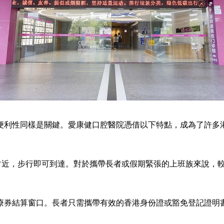
利性同樣是關鍵。愛康健口腔醫院憑借以下特點，成為了許多
近，步行即可到達。對於攜帶長者或假期緊張的上班族來說，較
券結算窗口。長者只需攜帶有效的香港身份證或豁免登記證明書