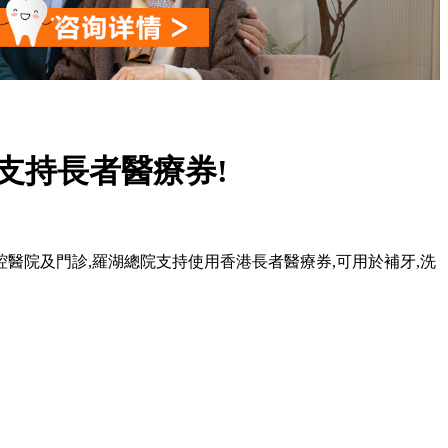
支持長者醫療券!
3間口腔醫院及門診,羅湖總院支持使用香港長者醫療券,可用於補牙,洗