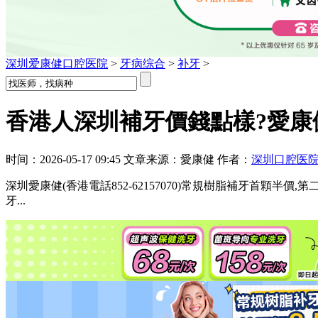
深圳爱康健口腔医院
>
牙病综合
>
补牙
>
香港人深圳補牙價錢點樣?愛康健
时间：2026-05-17 09:45 文章来源：愛康健 作者：
深圳口腔医
深圳愛康健(香港電話852-62157070)常規樹脂補牙首顆半價
牙...