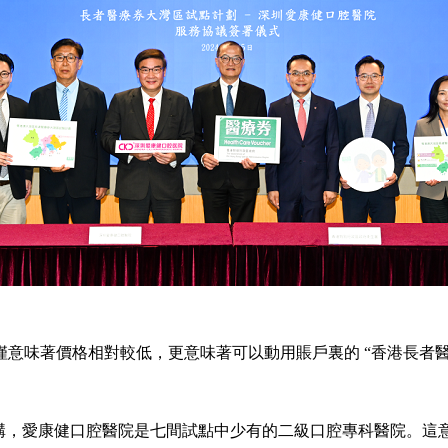
僅意味著價格相對較低，更意味著可以動用賬戶裏的 “香港長者醫
，愛康健口腔醫院是七間試點中少有的二級口腔專科醫院。這