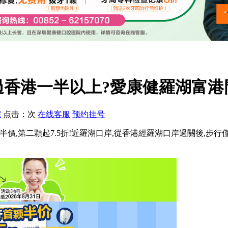
香港一半以上?愛康健羅湖富港
院
点击：
次
在线客服
预约挂号
牙首顆半價,第二顆起7.5折!近羅湖口岸,從香港經羅湖口岸過關後,