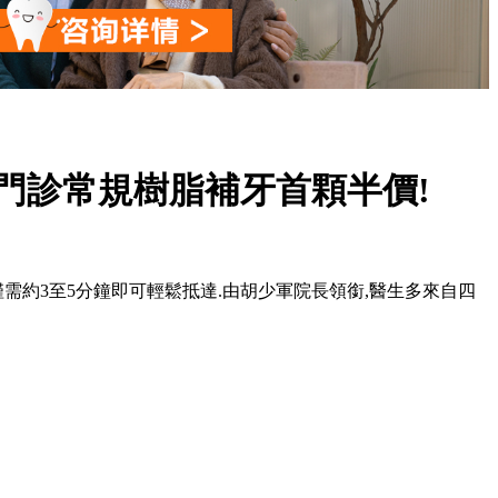
門診常規樹脂補牙首顆半價!
步行僅需約3至5分鐘即可輕鬆抵達.由胡少軍院長領銜,醫生多來自四