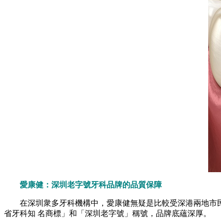
愛康健：深圳老字號牙科品牌的品質保障
在深圳衆多牙科機構中，愛康健無疑是比較受深港兩地市民信
省牙科知 名商標」和「深圳老字號」稱號，品牌底蘊深厚。