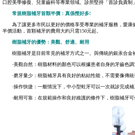
口腔美學修復、兒童齒科等專業領域。診所堅持「首診負責制」
常規樹脂補牙首顆半價：真係慳好多!
為了讓更多市民以更好的價格享受專業的補牙服務，愛康健推
半價活動，首顆補牙的費用大約只需150元起。
樹脂補牙的優勢：美觀、舒適、耐用
樹脂補牙是目前常見的補牙方式之一。與傳統的銀汞合金補
·美觀自然：樹脂材料的顏色可以根據患者自身的牙齒色調
·磨牙量少：樹脂補牙具有良好的粘結性能，不需要像傳統
·操作快捷：一般情況下，中小型蛀牙可以一次就診完成補
·耐用可靠：在規範操作和良好維護的條件下，樹脂補牙可