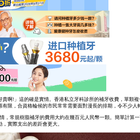
啊!」這的確是實情。香港私立牙科診所的補牙收費，單顆複
源有限，合資格輪候的市民常常需要面對漫長的排期，令不少人
行情，常規樹脂補牙的費用大約在幾百元人民幣一顆。簡單計算
動，實際支出的差距會更大。