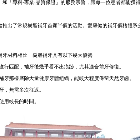
和「專科·專業·品質保證」的服務宗旨，讓每一位患者都能獲
出了常規樹脂補牙首顆半價的活動。愛康健的補牙價格體系公開
牙材料相比，樹脂補牙具有以下幾大優勢：
進行匹配，補牙後幾乎看不出痕跡，尤其適合前牙修復。
補牙那樣磨除大量健康牙體組織，能較大程度保留天然牙齒。
牙，無需多次往返。
使用較長的時間。