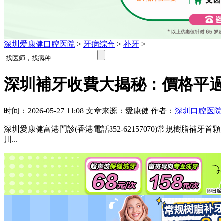
深圳爱康健口腔医院
>
牙病综合
>
补牙
>
深圳補牙收費大揭秘：價格平過
时间：2026-05-27 11:08 文章来源：愛康健 作者：
深圳口腔医
深圳愛康健富港門診(香港電話852-62157070)常規樹脂補
川...