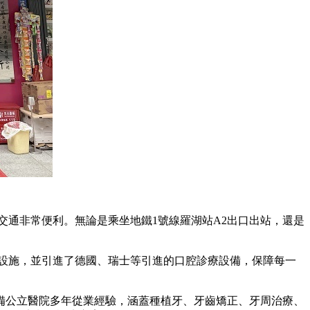
交通非常便利。無論是乘坐地鐵1號線羅湖站A2出口出站，還是
設施，並引進了德國、瑞士等引進的口腔診療設備，保障每一
備公立醫院多年從業經驗，涵蓋種植牙、牙齒矯正、牙周治療、