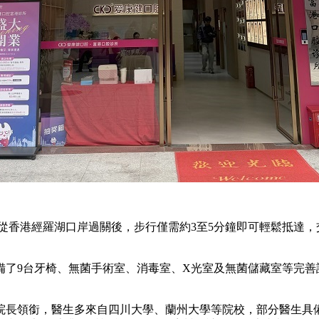
從香港經羅湖口岸過關後，步行僅需約3至5分鐘即可輕鬆抵達，
。
9台牙椅、無菌手術室、消毒室、X光室及無菌儲藏室等完善
院長領銜，醫生多來自四川大學、蘭州大學等院校，部分醫生具