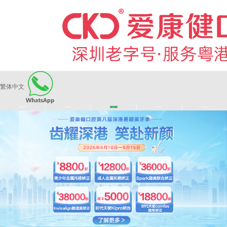
繁体中文
|
|
|
|
爱康健品牌
医师团队
长者医疗券
看牙活动
来院路线