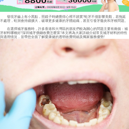
發現牙齒上有小黑點，照鏡子時總覺得心裡不踏實?蛀牙不僅影響美觀，若拖延
不處理，蛀洞會持續擴大，破壞更多健康的牙體組織，甚至引發牙髓炎和牙根問題。
在選擇補牙服務時，許多香港和大灣區的朋友們較為關心的問題主要有兩個：補
牙材料哪種好?深圳補牙價錢收費怎麼算?本文將為大家詳細介紹常見補牙材料的特性
與適用情況，並帶您全面了解愛康健的透明收費明細及獨家服務優勢!