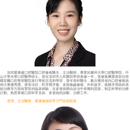
深圳愛康健口腔醫院口腔修複醫生，主治醫師，畢業於蘭州大學口腔醫學院，中
山大學光華口腔醫學碩士。曾在深圳市人民醫院學習進修一年，曾被集團選派前往韓
國首爾口腔整形醫院進行學術交流和學習，青年骨幹醫生，數次獲得省內口腔修複病
例大賽優秀獎。擅長項目：對牙體牙髓、各類義齒修複、外科拔牙、複雜牙周病的系
統治療等方面有豐富的臨床經驗，在多發病聯合診治中有獨到思路，制定科學的治療
計劃。熟悉掌握口腔科常見病、多發病的診斷、治療工作。
塗潤，主治醫師，愛康健福田李川門診副院長