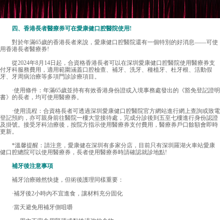
四、香港長者醫療券可在愛康健口腔醫院使用!
對於年滿65歲的香港長者來說，愛康健口腔醫院還有一個特別的好消息——可使
用香港長者醫療券!
從2024年8月14日起，合資格香港長者可以在深圳愛康健口腔醫院使用醫療券支
付牙科服務費用，適用範圍涵蓋口腔檢查、補牙、洗牙、種植牙、杜牙根、活動假
牙、牙周病治療等多項門診診療項目。
·使用條件：年滿65歲並持有有效香港身份證或入境事務處發出的《豁免登記證明
書》的長者，均可使用醫療券。
·使用流程：合資格長者可透過深圳愛康健口腔醫院官方網站進行網上查詢或致電
登記預約，亦可親身前往醫院一樓大堂接待處，完成分診後到五至七樓進行身份認證
及掛號。接受牙科治療後，按院方指示使用醫療券支付費用，醫療券戶口餘額會即時
更新。
*溫馨提醒：請注意，愛康健在深圳有多家分店，目前只有深圳羅湖火車站愛康
健口腔總院可以使用醫療券，長者使用醫療券時請確認就診地點!
補牙後注意事項
補牙治療雖然快捷，但術後護理同樣重要：
·補牙後2小時內不宜進食，讓材料充分固化
·當天避免用補牙側咀嚼