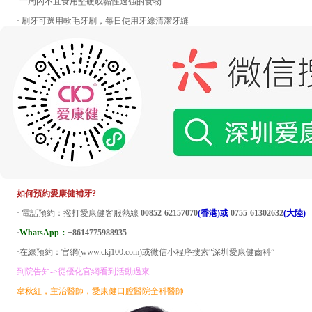
·一周內不宜食用堅硬或黏性過強的食物
· 刷牙可選用軟毛牙刷，每日使用牙線清潔牙縫
如何預約愛康健補牙?
· 電話預約：撥打愛康健客服熱線
00852-62157070
(香港)或
0755-61302632
(大陸)
·
WhatsApp：
+8614775988935
·在線預約：官網(www.ckj100.com)或微信小程序搜索“深圳愛康健齒科”
到院告知->從優化官網看到活動過來
韋秋紅，主治醫師，愛康健口腔醫院全科醫師