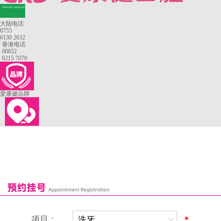
—香港长者医疗券指定牙科
—
大陆电话
0755
6130 2632
香港电话
00852
6215 7070
爱康健品牌
来院路线
罗湖口岸
福田口岸
深圳湾口岸
深圳爱康健口腔医院
康辉口腔门诊部
富康口腔门诊部
恒洁口腔门诊部
恒乐口腔诊所
富港口腔诊所
项目：
*