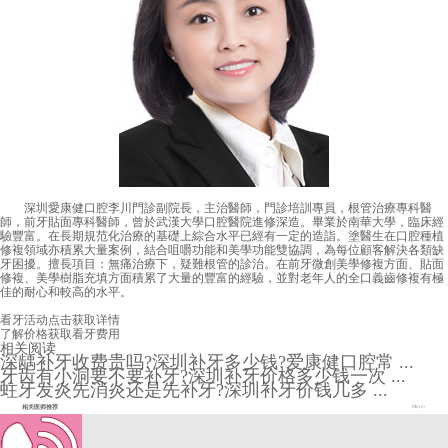
深圳愛康健口腔李川門診副院長，主治醫師，門診培訓專員，根管治療專科醫
師，前牙貼面專科醫師，曾於武漢大學口腔醫院進修深造。畢業於南華大學，臨床經
驗豐富。在長期規范化治療的基礎上綜合水平已經有一定的造詣。塗醫生在口腔種植
修複領域亦積累大量案例，結合咀嚼功能和美學功能雙協調，為每位顧客解決各類缺
牙困擾。擅長項目：無痛治療下，疑難根管的診治。在前牙微創美學修複方面、貼面
修複、美學樹脂充填方面積累了大量的豐富的經驗，並對老年人的全口義齒修複有極
佳的耐心和較高的水平。
看牙活动
点击获取详情
了解价格
获取看牙费用
相关阅读
深龋补牙收费贵吗?深圳补牙多少钱?爱康健口腔常 ...
牙齿有小洞要不要补牙?深圳补牙价格多少钱一次 ...
蛀牙发炎先消炎还是先补牙?深圳补牙价钱几多 ...
相关医师推荐
More+