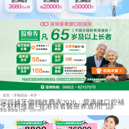
首页
>
牙病综合
>
补牙
>
深圳補牙價錢收費表2026：愛康健口腔補
牙材料推薦+香港長者醫療券適用門診
来源:
愛康健
日期：2026-06-07