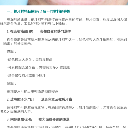
一、補牙材料點揀好?了解不同材料的特性
在深圳愛康健，補牙材料的選擇會根據患者的年齡、蛀牙位置、程度以及個人偏
好來綜合考量。常見的補牙材料有以下幾種：
1. 複合樹脂(白膠)——美觀自然的熱門選擇
複合樹脂是目前應用較為廣泛的補牙材料之一，顏色能與天然牙齒匹配，能達到
「隱形」的修復效果。
優點：
·顏色接近天然牙，美觀度較高
·可直接黏合於牙齒，無需磨太多牙體組織
·適合修復前牙或細小蛀牙
缺點：
長期使用可能出現輕微磨損或變色
2. 玻璃離子水門汀——適合兒童及敏感牙齒
這種材料可以釋放氟化物，有助預防再度蛀牙，對牙髓刺激小，尤其適合兒童患
者及牙齒敏感的人群。
3. 陶瓷嵌體/全瓷——較大面積修復的優選
陶瓷嵌體適用於較大面積的牙齒修復，採用CAD/CAM技術定制，顏色自然、耐