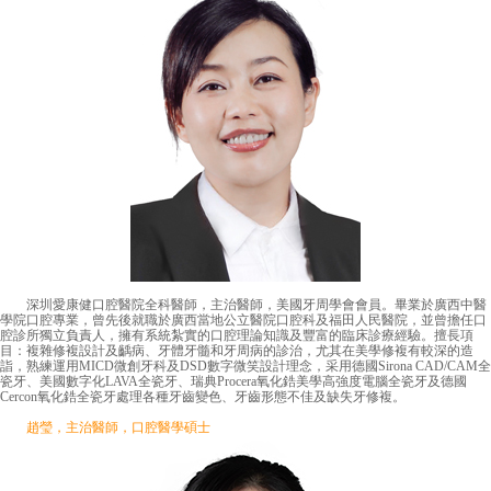
深圳愛康健口腔醫院全科醫師，主治醫師，美國牙周學會會員。畢業於廣西中醫
學院口腔專業，曾先後就職於廣西當地公立醫院口腔科及福田人民醫院，並曾擔任口
腔診所獨立負責人，擁有系統紮實的口腔理論知識及豐富的臨床診療經驗。擅長項
目：複雜修複設計及齲病、牙體牙髓和牙周病的診治，尤其在美學修複有較深的造
詣，熟練運用MICD微創牙科及DSD數字微笑設計理念，采用德國Sirona CAD/CAM全
瓷牙、美國數字化LAVA全瓷牙、瑞典Procera氧化鋯美學高強度電腦全瓷牙及德國
Cercon氧化鋯全瓷牙處理各種牙齒變色、牙齒形態不佳及缺失牙修複。
趙瑩，主治醫師，口腔醫學碩士