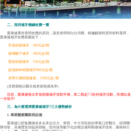
二、
深圳補牙價錢
收費一覽
愛康健秉持透明收費的原則，讓患者明明白白消費。根據齲壞程度和材料選擇，
愛康健補牙收費範圍如下：
·常規樹脂補牙：300元起/顆
·玻璃離子補牙：300元起/顆
·聲波樹脂補牙：550元起/顆
·超強納米樹脂補牙800元起/顆
·美學分層樹脂修復：1500元起./顆
(具體價格以醫生檢查後報價為準)
目前，愛康健推出常規樹脂補牙首顆半價，第二顆起7.5折的補牙活動，性價比進
一步提升!
三、為什麼選擇愛康健補牙?三大優勢解析
1. 專業醫療團隊與設備
愛康健口腔集團擁有多名來自北大、華西、中大等院校的專業口腔醫生，碩博團
隊領銜，具備豐富的臨床經驗。院內採用數字化診療設備和顯微補牙技術，嚴格執行