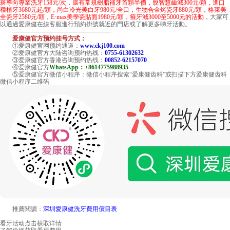
斑導向專業洗牙158元/次，還有常規樹脂補牙首顆半價，脫智慧齒減300元/顆，進口
種植牙3680元起/顆，尚白冷光美白牙980元/全口，生物合金烤瓷牙880元/顆，格萊美
全瓷牙2580元/顆，E·max美學瓷貼面1980元/顆，箍牙減3000至5000元的活動
，大家可
以通過愛康健在線客服進行預約掛號就近的門店或了解更多睇牙活動。
————————————————
爱康健官方预约挂号方式：
①爱康健官网预约通道：
www.ckj100.com
②爱康健官方大陆咨询预约热线：
0755-61302632
③爱康健官方香港咨询预约热线：
00852-62157070
④爱康健官方
WhatsApp：+8614775988935
⑤爱康健官方微信小程序：微信小程序搜索“爱康健齿科”或扫描下方爱康健齿科
微信小程序二维码
推薦閱讀：
深圳愛康健洗牙費用價目表
看牙活动
点击获取详情