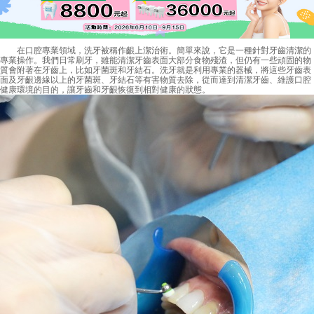
在口腔專業領域，洗牙被稱作齦上潔治術。簡單來說，它是一種針對牙齒清潔的
專業操作。我們日常刷牙，雖能清潔牙齒表面大部分食物殘渣，但仍有一些頑固的物
質會附著在牙齒上，比如牙菌斑和牙結石。洗牙就是利用專業的器械，將這些牙齒表
面及牙齦邊緣以上的牙菌斑、牙結石等有害物質去除，從而達到清潔牙齒、維護口腔
健康環境的目的，讓牙齒和牙齦恢復到相對健康的狀態。