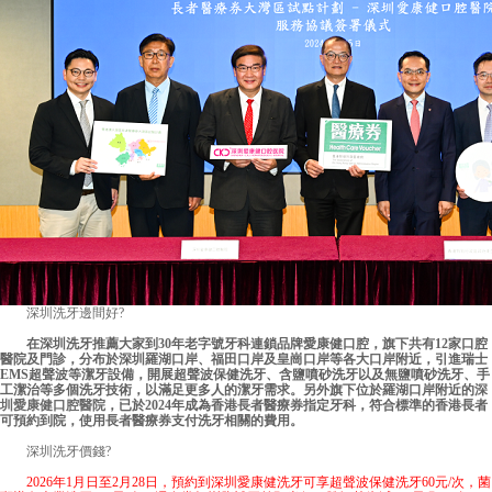
深圳洗牙邊間好
?
在深圳洗牙推薦大家到30年老字號牙科連鎖品牌愛康健口腔，旗下共有12家口腔
醫院及門診，分布於深圳羅湖口岸、福田口岸及皇崗口岸等各大口岸附近，引進瑞士
EMS超聲波等潔牙設備，開展超聲波保健洗牙、含鹽噴砂洗牙以及無鹽噴砂洗牙、手
工潔治等多個洗牙技術，以滿足更多人的潔牙需求。另外旗下位於羅湖口岸附近的
深
圳愛康健口腔醫院
，已於2024年成為香港長者醫療券指定牙科，符合標準的香港長者
可預約到院，使用長者醫療券支付洗牙相關的費用。
深圳洗牙價錢
?
2026年1月日至2月28日，預約到深圳愛康健洗牙可享超聲波保健洗牙60元/次，菌