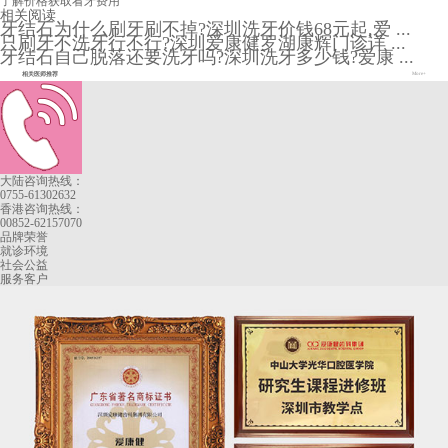
了解价格
获取看牙费用
相关阅读
牙结石为什么刷牙刷不掉?深圳洗牙价钱68元起,爱 ...
只刷牙不洗牙行不行?深圳爱康健罗湖康辉门诊详 ...
牙结石自己脱落还要洗牙吗?深圳洗牙多少钱?爱康 ...
相关医师推荐
More+
大陆咨询热线：
0755-61302632
香港咨询热线：
00852-62157070
品牌荣誉
就诊环境
社会公益
服务客户