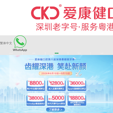
繁体中文
|
|
|
|
爱康健品牌
医师团队
长者医疗券
看牙活动
来院路线