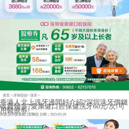
首页
>
牙病综合
>
洗牙
>
香港人北上洗牙邊間好介紹?深圳洗牙價錢
收費幾多?愛康健口腔保健洗牙60元/次!可
用醫療券!
来源:
深圳愛康健口腔醫院
日期：2025-05-20