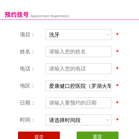
富康口腔门诊部
恒洁口腔门诊部
恒乐口腔诊所
富港口腔诊所
项目：
*
姓名：
*
电话：
*
地区：
*
深圳爱康健口腔医院
地址：深圳市罗湖区建设路罗湖火车站大楼C区1-2楼北侧、4-8楼
营业时间：9:00-18:00
日期：
*
（节假日照常上班）
香港电话：00852-62157070
深圳电话：0755-61302632
时间：
*
微信线上预约：aikangjian1995
微信小程序：爱康健齿科
爱康健官方网站：www.ckj100.com
本网站信息仅供参考，不作为诊疗及医疗根据
深圳爱康健口腔医院版权所有 粤ICP备12058131号-2