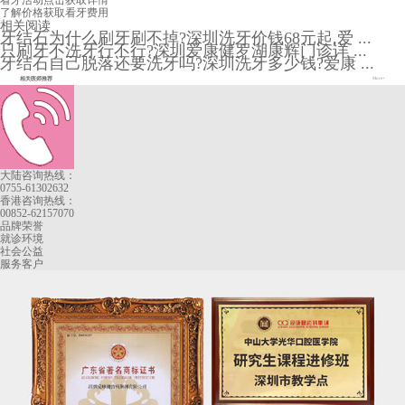
看牙活动
点击获取详情
了解价格
获取看牙费用
相关阅读
牙结石为什么刷牙刷不掉?深圳洗牙价钱68元起,爱 ...
只刷牙不洗牙行不行?深圳爱康健罗湖康辉门诊详 ...
牙结石自己脱落还要洗牙吗?深圳洗牙多少钱?爱康 ...
相关医师推荐
More+
大陆咨询热线：
0755-61302632
香港咨询热线：
00852-62157070
品牌荣誉
就诊环境
社会公益
服务客户