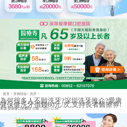
首页
>
牙病综合
>
洗牙
>
為何很多人不願洗牙?深圳洗牙推介?愛康
健保健洗牙價錢60元/次,支持長者醫療券!
来源:
愛康健口腔醫院
日期：2025-12-04