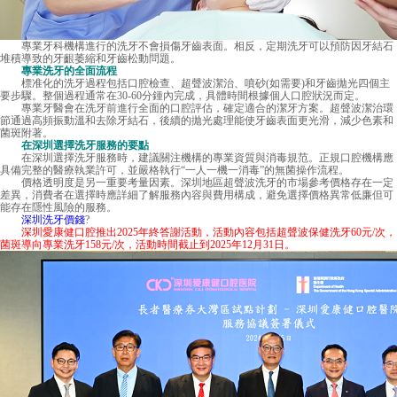
專業牙科機構進行的洗牙不會損傷牙齒表面。相反，定期洗牙可以預防因牙結石
堆積導致的牙齦萎縮和牙齒松動問題。
專業洗牙的全面流程
標准化的洗牙過程包括口腔檢查、超聲波潔治、噴砂(如需要)和牙齒拋光四個主
要步驟。整個過程通常在30-60分鍾內完成，具體時間根據個人口腔狀況而定。
專業牙醫會在洗牙前進行全面的口腔評估，確定適合的潔牙方案。超聲波潔治環
節通過高頻振動溫和去除牙結石，後續的拋光處理能使牙齒表面更光滑，減少色素和
菌斑附著。
在深圳選擇洗牙服務的要點
在深圳選擇洗牙服務時，建議關注機構的專業資質與消毒規范。正規口腔機構應
具備完整的醫療執業許可，並嚴格執行“一人一機一消毒”的無菌操作流程。
價格透明度是另一重要考量因素。深圳地區超聲波洗牙的市場參考價格存在一定
差異，消費者在選擇時應詳細了解服務內容與費用構成，避免選擇價格異常低廉但可
能存在隱性風險的服務。
深圳洗牙價錢
?
深圳愛康健口腔推出2025年終答謝活動，活動內容包括超聲波保健洗牙60元/次，
菌斑導向專業洗牙158元/次，活動時間截止到2025年12月31日。