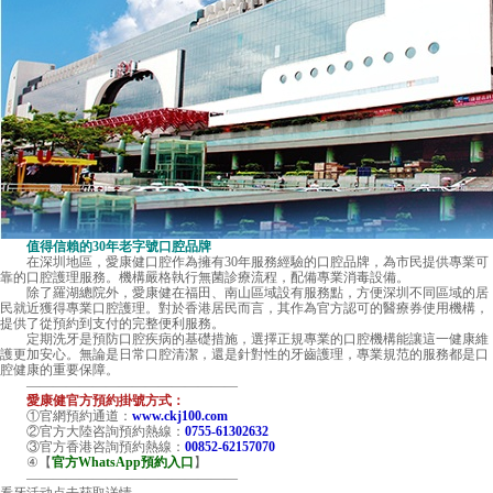
值得信賴的30年老字號口腔品牌
在深圳地區，愛康健口腔作為擁有30年服務經驗的口腔品牌，為市民提供專業可
靠的口腔護理服務。機構嚴格執行無菌診療流程，配備專業消毒設備。
除了羅湖總院外，愛康健在福田、南山區域設有服務點，方便深圳不同區域的居
民就近獲得專業口腔護理。對於香港居民而言，其作為官方認可的醫療券使用機構，
提供了從預約到支付的完整便利服務。
定期洗牙是預防口腔疾病的基礎措施，選擇正規專業的口腔機構能讓這一健康維
護更加安心。無論是日常口腔清潔，還是針對性的牙齒護理，專業規范的服務都是口
腔健康的重要保障。
————————————————
愛康健官方預約掛號方式：
①官網預約通道：
www.ckj100.com
②官方大陸咨詢預約熱線：
0755-61302632
③官方香港咨詢預約熱線：
00852-62157070
④【
官方WhatsApp預約入口
】
————————————————