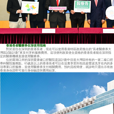
香港長者醫療券在深使用指南
對於居住在深圳的香港長者，現在可以使用香港特區政府推出的“長者醫療券大
灣區試點計劃”來支付牙科服務費用。這項便利政策使合資格的香港長者能在深圳指
定的醫療機構直接使用醫療券。
位於羅湖口岸的深圳
愛康健口腔醫院
是該計劃中目前大灣區特有的一家二級口腔
專科醫院服務點。65歲及以上的香港長者可以在這裏享受到包括超聲波洗牙在內的多
項專業口腔服務，並使用醫療券支付相關費用。預約流程簡便，就診時只需出示有效
香港身份證即可進行身份驗證與費用結算。