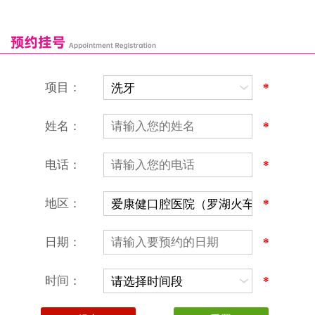
康辉口腔门诊部
富康口腔门诊部
恒洁口腔门诊部
恒乐口腔诊所
富港口腔诊所
项目：
*
姓名：
*
电话：
*
地区：
*
深圳爱康健口腔医院
地址：深圳市罗湖区建设路罗湖火车站大楼C区1-2楼北侧、4-8楼
营业时间：9:00-18:00
日期：
*
（节假日照常上班）
香港电话：00852-62157070
深圳电话：0755-61302632
时间：
*
微信线上预约：aikangjian1995
微信小程序：爱康健齿科
爱康健官方网站：www.ckj100.com
本网站信息仅供参考，不作为诊疗及医疗根据