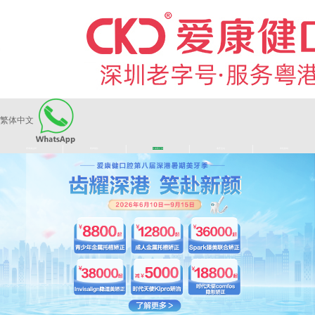
繁体中文
|
|
|
|
爱康健品牌
医师团队
长者医疗券
看牙活动
来院路线