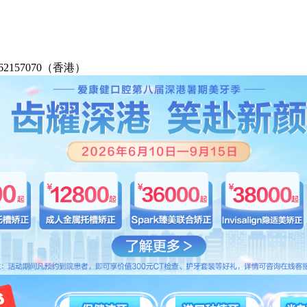
2-62157070（香港）