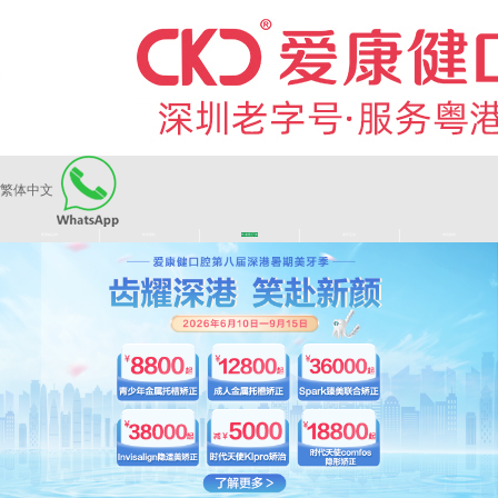
繁体中文
|
|
|
|
爱康健品牌
医师团队
长者医疗券
看牙活动
来院路线