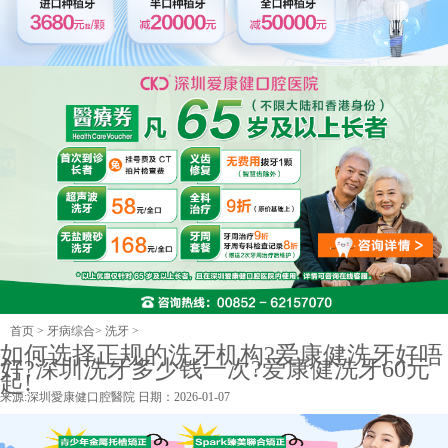
首页
>
牙病综合
>
洗牙
>
如何选择正规的洗牙机构?爱康健洗牙好唔
好?深圳洗牙多少钱一次?爱康健洗牙60元
起!
来源:
深圳愛康健口腔醫院
日期：2026-01-07