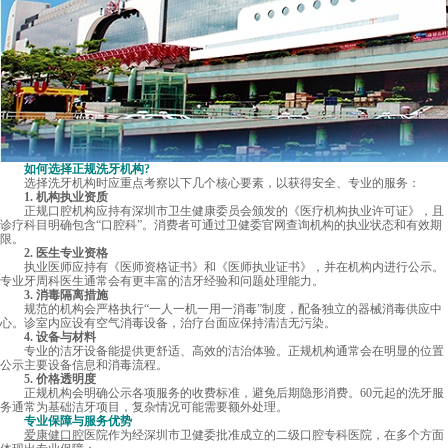
如何选择正规洗牙机构?
选择洗牙机构时应重点考察以下几个核心要素，以获得安全、专业的服务：
1. 机构执业资质
正规口腔机构应持有深圳市卫生健康委员会颁发的《医疗机构执业许可证》，且
诊疗科目明确包含“口腔科”。消费者可通过卫健委官网查询机构的执业状态和有效期
限。
2. 医生专业资格
执业医师应持有《医师资格证书》和《医师执业证书》，并在机构内进行公示。
专业牙周科医生通常会有更丰富的洁牙经验和问题处理能力。
3. 消毒隔离措施
规范的机构会严格执行“一人一机一用一消毒”制度，配备独立的器械消毒供应中
心。诊室内应设有空气消毒设备，治疗台面应保持清洁无污染。
4. 设备与材料
专业的洁牙设备能提供更舒适、高效的洁治体验。正规机构通常会在明显的位置
公示主要设备信息和消毒流程。
5. 价格透明度
正规机构会明确公示各项服务的收费标准，避免后期隐形消费。60元起的洗牙服
务通常为基础洁牙项目，复杂情况可能需要额外处理。
专业保障与服务优势
爱康健口腔
医院作为经深圳市卫健委批准成立的二级口腔专科医院，在多个方面