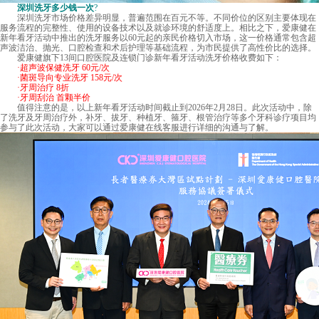
深圳洗牙多少钱一次
?
深圳洗牙市场价格差异明显，普遍范围在百元不等。不同价位的区别主要体现在
服务流程的完整性、使用的设备技术以及就诊环境的舒适度上。相比之下，爱康健在
新年看牙活动中推出的洗牙服务以60元起的亲民价格切入市场，这一价格通常包含超
声波洁治、抛光、口腔检查和术后护理等基础流程，为市民提供了高性价比的选择。
爱康健旗下13间口腔医院及连锁门诊新年看牙活动洗牙价格收费如下：
·超声波保健洗牙 60元/次
·菌斑导向专业洗牙 158元/次
·牙周治疗 8折
·牙周刮治 首颗半价
值得注意的是，以上新年看牙活动时间截止到2026年2月28日。此次活动中，除
了洗牙及牙周治疗外，补牙、拔牙、种植牙、箍牙、根管治疗等多个牙科诊疗项目均
参与了此次活动，大家可以通过爱康健在线客服进行详细的沟通与了解。