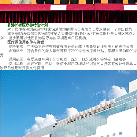
香港长者医疗券特别计划
对于居住在深圳或经常往来深港两地的香港长者而言，爱康健有一个突出优势
——旗下总院(
爱康健口腔医院
)被纳入香港特别行政区政府“长者医疗券大湾区试点计
划”，是少数可以使用香港医疗券的深圳定点口腔机构。
医疗券使用条件与流程：
·资格要求：年满65岁并持有有效香港身份证或《豁免登记证明书》的香港长者
·金额标准：符合条件的老人每年可获得2000港元医疗券补贴，累积上限为8000港
元
·适用范围：在爱康健可用于牙齿检查、洗牙、脱牙或补牙等特定门诊服务
·使用流程：通过官网、电话、微信小程序或现场登记预约→携带有效证件就诊→
诊疗后使用医疗券支付费用