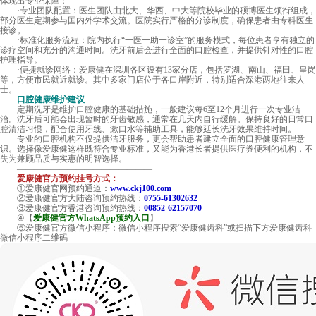
体现出专业保障：
·专业团队配置：医生团队由北大、华西、中大等院校毕业的硕博医生领衔组成，
部分医生定期参与国内外学术交流。医院实行严格的分诊制度，确保患者由专科医生
接诊。
·标准化服务流程：院内执行“一医一助一诊室”的服务模式，每位患者享有独立的
诊疗空间和充分的沟通时间。洗牙前后会进行全面的口腔检查，并提供针对性的口腔
护理指导。
·便捷就诊网络：爱康健在深圳各区设有13家分店，包括罗湖、南山、福田、皇岗
等，方便市民就近就诊。其中多家门店位于各口岸附近，特别适合深港两地往来人
士。
口腔健康维护建议
定期洗牙是维护口腔健康的基础措施，一般建议每6至12个月进行一次专业洁
治。洗牙后可能会出现暂时的牙齿敏感，通常在几天内自行缓解。保持良好的日常口
腔清洁习惯，配合使用牙线、漱口水等辅助工具，能够延长洗牙效果维持时间。
专业的口腔机构不仅提供洁牙服务，更会帮助患者建立全面的口腔健康管理意
识。选择像爱康健这样既符合专业标准，又能为香港长者提供医疗券便利的机构，不
失为兼顾品质与实惠的明智选择。
————————————————
爱康健官方预约挂号方式：
①爱康健官网预约通道：
www.ckj100.com
②爱康健官方大陆咨询预约热线：
0755-61302632
③爱康健官方香港咨询预约热线：
00852-62157070
④【
爱康健官方WhatsApp预约入口
】
⑤爱康健官方微信小程序：微信小程序搜索“爱康健齿科”或扫描下方爱康健齿科
微信小程序二维码