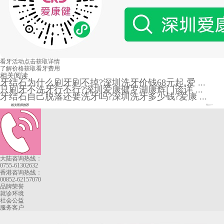
看牙活动
点击获取详情
了解价格
获取看牙费用
相关阅读
牙结石为什么刷牙刷不掉?深圳洗牙价钱68元起,爱 ...
只刷牙不洗牙行不行?深圳爱康健罗湖康辉门诊详 ...
牙结石自己脱落还要洗牙吗?深圳洗牙多少钱?爱康 ...
相关医师推荐
More+
大陆咨询热线：
0755-61302632
香港咨询热线：
00852-62157070
品牌荣誉
就诊环境
社会公益
服务客户