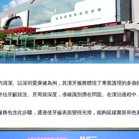
清潔。以深圳愛康健為例，其潔牙服務體現了專業護理的多個
估牙齦狀況、牙周袋深度，准確識別潛在問題。在潔治過程中，
務包含此步驟，通過使牙齒表面變得光滑，能夠延緩菌斑和色素