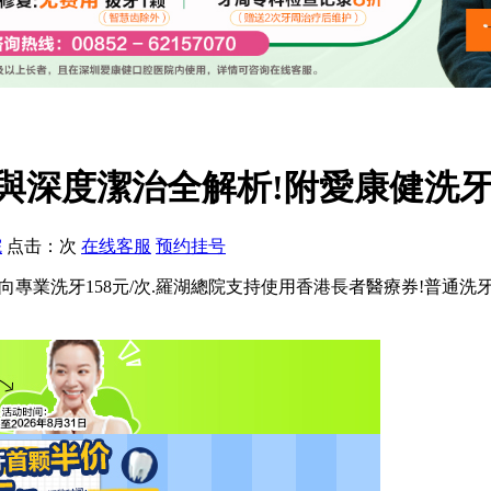
與深度潔治全解析!附愛康健洗牙
院
点击：
次
在线客服
预约挂号
次,菌斑導向專業洗牙158元/次.羅湖總院支持使用香港長者醫療券!