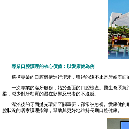
專業口腔護理的核心價值：以愛康健為例
選擇專業的口腔機構進行潔牙，獲得的遠不止是牙齒表面的
一次專業的潔牙服務，始於全面的口腔檢查。醫生會系統評
柔，減少對牙釉質的潛在影響及患者的不適感。
潔治後的牙面拋光環節至關重要，卻常被忽視。愛康健的服
腔狀況的居家護理指導，幫助其更好地維持長期口腔健康。