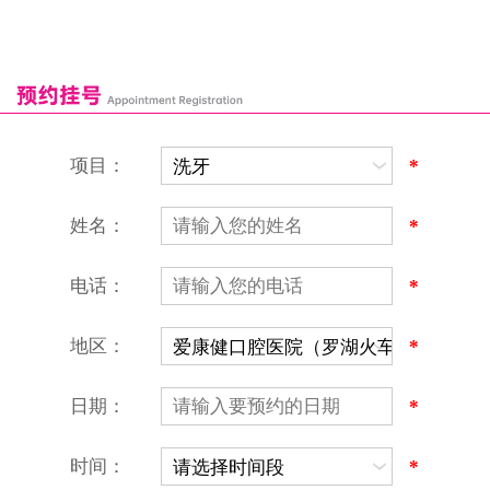
深圳湾口岸
深圳爱康健口腔医院
康辉口腔门诊部
富康口腔门诊部
恒洁口腔门诊部
恒乐口腔诊所
富港口腔诊所
项目：
*
姓名：
*
电话：
*
地区：
*
深圳爱康健口腔医院
地址：深圳市罗湖区建设路罗湖火车站大楼C区1-2楼北侧、4-8楼
营业时间：9:00-18:00
日期：
*
（节假日照常上班）
香港电话：00852-62157070
深圳电话：0755-61302632
时间：
*
微信线上预约：aikangjian1995
微信小程序：爱康健齿科