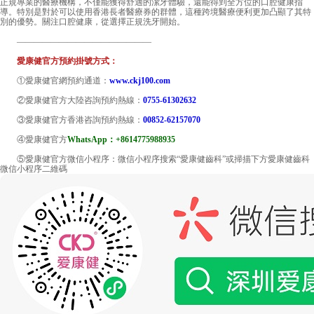
正規專業的醫療機構，不僅能獲得舒適的潔牙體驗，還能得到全方位的口腔健康指
導。特別是對於可以使用香港長者醫療券的群體，這種跨境醫療便利更加凸顯了其特
別的優勢。關注口腔健康，從選擇正規洗牙開始。
————————————————
愛康健官方預約掛號方式：
①愛康健官網預約通道：
www.ckj100.com
②愛康健官方大陸咨詢預約熱線：
0755-61302632
③愛康健官方香港咨詢預約熱線：
00852-62157070
④愛康健官方
WhatsApp：+8614775988935
⑤愛康健官方微信小程序：微信小程序搜索“愛康健齒科”或掃描下方愛康健齒科
微信小程序二維碼