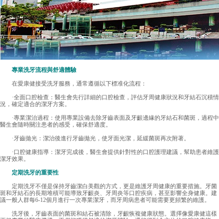
專業洗牙流程與舒適體驗
在
愛康健
接受洗牙服務，通常遵循以下標准化流程：
·全面口腔檢查：醫生會先行詳細的口腔檢查，評估牙周健康狀況和牙結石沉積情
況，確定適合的潔牙方案。
·專業潔治過程：使用專業設備去除牙齒表面及牙齦邊緣的牙結石和菌斑，過程中
醫生會隨時關注患者的感受，確保舒適度。
·牙齒拋光：潔治後進行牙齒拋光，使牙面光潔，延緩菌斑再次附著。
·口腔健康指導：潔牙完成後，醫生會提供針對性的口腔護理建議，幫助患者維護
潔牙效果。
定期洗牙的重要性
定期洗牙不僅是保持牙齒潔白美觀的方式，更是維護牙周健康的重要措施。牙菌
斑和牙結石的長期堆積可能導致牙齦炎、牙周炎等口腔疾病，甚至影響全身健康。建
議一般人群每6-12個月進行一次專業潔牙，而牙周病患者可能需要更頻繁的維護。
洗牙後，牙齒表面的菌斑和結石被清除，牙齦恢複健康狀態。選擇像愛康健這樣