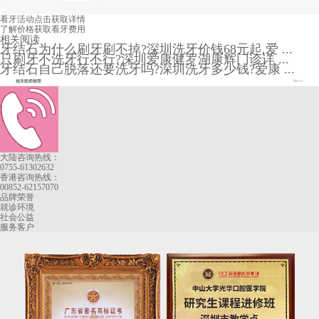
看牙活动
点击获取详情
了解价格
获取看牙费用
相关阅读
牙结石为什么刷牙刷不掉?深圳洗牙价钱68元起,爱 ...
只刷牙不洗牙行不行?深圳爱康健罗湖康辉门诊详 ...
牙结石自己脱落还要洗牙吗?深圳洗牙多少钱?爱康 ...
相关医师推荐
More+
大陆咨询热线：
0755-61302632
香港咨询热线：
00852-62157070
品牌荣誉
就诊环境
社会公益
服务客户