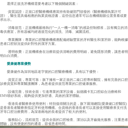
選擇正規洗牙機構需要考慮以下幾個關鍵因素：
·資質認證：正規口腔醫療機構應當持有衛健部門頒發的《醫療機構執業許可
證》，醫生需具備相應的執業資格證書，這些信息通常可以在機構顯眼位置查看或要
求出示。
·消毒規范：正規機構嚴格執行“一人一機一消毒”的感染控制標准，設有獨立的消
毒供應室，所有器械均經過規范化的清洗、消毒、滅菌流程。
·專業團隊：專業的口腔醫療機構應配備經驗豐富的牙科醫生和潔牙師，能夠根據
患者口腔狀況提供針對性的潔牙方案。
·透明收費：正規機構會在治療前提供清晰的費用明細，避免隱形消費，讓患者明
明白白消費。
愛康健專業優勢
愛康健作為深圳地區老字號的口腔醫療機構，具有以下優勢：
·資質正規，專業可靠：旗下擁有一家正規的二級口腔專科醫院，擁有完善的口腔
診療資質和專業醫護團隊，為患者提供規范專業的口腔健康服務。
·設備完善，技術全面：引進專業的潔牙設備，如德國卡瓦口腔綜合治療椅和
EMS噴砂系統，能夠提供更加舒適、高效的潔牙體驗。
·香港長者醫療券使用便利：特別值得關注的是，旗下羅湖總院(愛康健口腔醫院)
是香港長者醫療券指定牙科使用機構。合資格的香港長者可以直接使用醫療券支付洗
牙等口腔治療費用，為深港兩地的長者提供了較大的便利。
·服務貼心，流程規范：提供全面的口腔檢查、潔治以及牙齒拋光服務，注重患者
體驗，設有便捷的預約通道，節省患者時間。