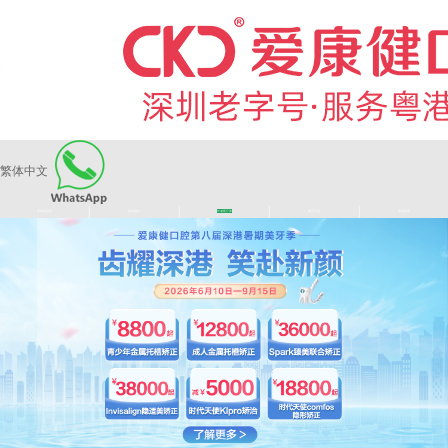
繁体中文
|
|
|
|
爱康健品牌
医师团队
长者医疗券
看牙活动
来院路线