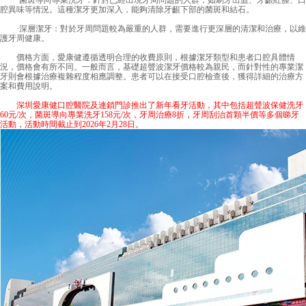
·菌斑導向專業洗牙：針對已經出現牙周問題的人群，如刷牙出血、牙齦紅腫、口
腔異味等情況。這種潔牙更加深入，能夠清除牙齦下部的菌斑和結石。
·深層潔牙：對於牙周問題較為嚴重的人群，需要進行更深層的清潔和治療，以維
護牙周健康。
價格方面，愛康健遵循透明合理的收費原則，根據潔牙類型和患者口腔具體情
況，價格會有所不同。一般而言，基礎超聲波潔牙價格較為親民，而針對性的專業潔
牙則會根據治療複雜程度相應調整。患者可以在接受口腔檢查後，獲得詳細的治療方
案和費用說明。
深圳愛康健口腔醫院及連鎖門診推出了新年看牙活動，其中包括超聲波保健洗牙
60元/次，菌斑導向專業洗牙158元/次，牙周治療8折，牙周刮治首顆半價等多個睇牙
活動，活動時間截止到2026年2月28日。