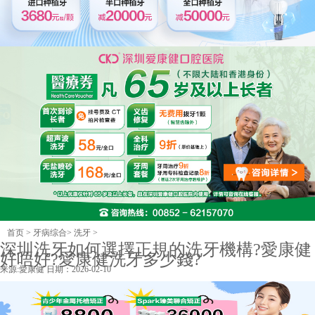
首页
>
牙病综合
>
洗牙
>
深圳洗牙如何選擇正規的洗牙機構?愛康健
好唔好?愛康健洗牙多少錢?
来源:
愛康健
日期：2026-02-10