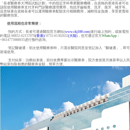
「長者醫療券大灣區試點計劃」中的指定牙科專業醫療機構，合資格的香港長者可在
該院使用醫療券支付牙科門診醫療護理費用，包括牙齒檢查、洗牙、脫牙、補牙等。
這意味著合資格長者可以運用醫療券配額支付相關費用，減輕現金負擔，享受更寬裕
的醫療預算。
使用流程也非常簡便：
·預約方式：長者可通過醫院官方網站(
www.ckj100.com
)進行線上預約，或致電預
約電話
00852-62157070
(香港)/
0755-61302632
(大陆)
，也可通过官方
WhatsApp：
+8614775988935
进行预约咨询。
·登記醫健通：初次使用醫療券時，只需在醫院同意並登記加入「醫健通」，即可
當場使用。
·支付結算：治療結束後，前往收費專窗出示醫療券，院方會按當月換算率以人民
幣結算扣取相應的醫療券金額，簡單方便。