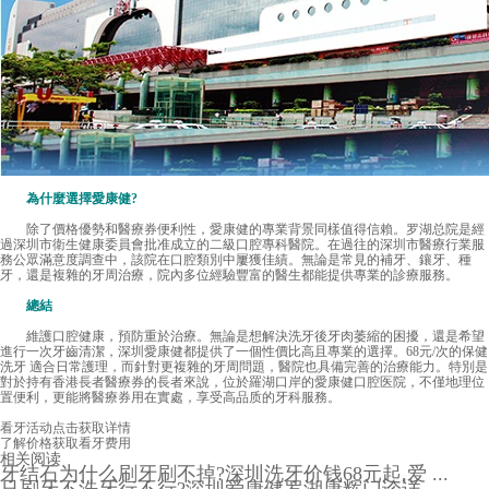
為什麼選擇愛康健?
除了價格優勢和醫療券便利性，愛康健的專業背景同樣值得信賴。罗湖总院是經
過深圳市衛生健康委員會批准成立的二級口腔專科醫院。在過往的深圳市醫療行業服
務公眾滿意度調查中，該院在口腔類別中屢獲佳績。無論是常見的補牙、鑲牙、種
牙，還是複雜的牙周治療，院內多位經驗豐富的醫生都能提供專業的診療服務。
總結
維護口腔健康，預防重於治療。無論是想解決洗牙後牙肉萎縮的困擾，還是希望
進行一次牙齒清潔，深圳愛康健都提供了一個性價比高且專業的選擇。68元/次的保健
洗牙 適合日常護理，而針對更複雜的牙周問題，醫院也具備完善的治療能力。特別是
對於持有香港長者醫療券的長者來說，位於羅湖口岸的愛康健口腔医院，不僅地理位
置便利，更能將醫療券用在實處，享受高品质的牙科服務。
看牙活动
点击获取详情
了解价格
获取看牙费用
相关阅读
牙结石为什么刷牙刷不掉?深圳洗牙价钱68元起,爱 ...