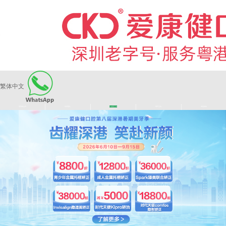
繁体中文
|
|
|
|
爱康健品牌
医师团队
长者医疗券
看牙活动
来院路线