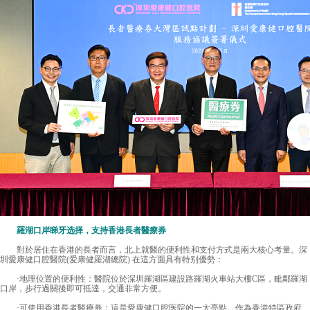
羅湖口岸睇牙选择，支持香港長者醫療券
對於居住在香港的長者而言，北上就醫的便利性和支付方式是兩大核心考量。深
圳愛康健口腔醫院(爱康健羅湖總院) 在這方面具有特别優勢：
·地理位置的便利性：醫院位於深圳羅湖區建設路羅湖火車站大樓C區，毗鄰羅湖
口岸，步行過關後即可抵達，交通非常方便。
·可使用香港長者醫療券：這是愛康健口腔医院的一大亮點。作為香港特區政府