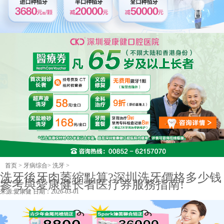
首页
>
牙病综合
>
洗牙
>
洗牙後牙肉萎縮點算?深圳洗牙價格多少钱
參考與愛康健长者医疗券服務指南!
来源:
愛康健
日期：2026-03-01