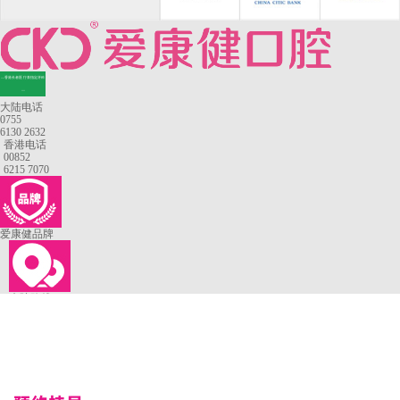
—香港长者医疗券指定牙科
—
大陆电话
0755
6130 2632
香港电话
00852
6215 7070
爱康健品牌
来院路线
罗湖口岸
福田口岸
深圳湾口岸
深圳爱康健口腔医院
康辉口腔门诊部
富康口腔门诊部
恒洁口腔门诊部
恒乐口腔诊所