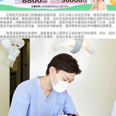
定期洗牙是維護口腔健康的必要習慣，但不少港人在洗完牙後，發現牙縫變大或
牙肉看似萎縮，難免感到擔憂。其實，這往往是因為原本腫脹的牙齦在清除牙結石後
恢復健康，消腫後顯露出真實的牙齦狀態，讓原本被牙石覆蓋的牙縫露了出來，這其
實是牙齒清潔的正面現象。若想改善牙齦健康，選擇專業靠譜的牙科機構至關重要。
隨著深港兩地往來便利，越來越多港人選擇北上深圳進行牙科護理。其中，深圳
愛康健憑藉其專業服務和地理位置優勢，成為許多港人的选择。