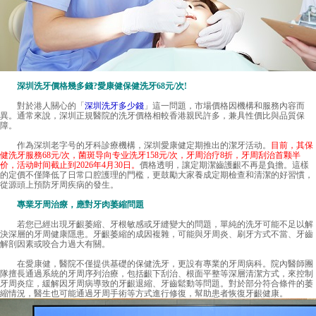
深圳洗牙價格幾多錢?愛康健保健洗牙68元/次!
對於港人關心的「
深圳洗牙多少錢
」這一問題，市場價格因機構和服務內容而
異。通常來說，深圳正規醫院的洗牙價格相較香港親民許多，兼具性價比與品質保
障。
作為深圳老字号的牙科診療機構，深圳愛康健定期推出的潔牙活动。
目前，其保
健洗牙服務68元/次，菌斑导向专业洗牙158元/次，牙周治疗8折，牙周刮治首颗半
价，活动时间截止到2026年4月30日。
價格透明，讓定期潔齒護齦不再是負擔。這樣
的定價不僅降低了日常口腔護理的門檻，更鼓勵大家養成定期檢查和清潔的好習慣，
從源頭上預防牙周疾病的發生。
專業牙周治療，應對牙肉萎縮問題
若您已經出現牙齦萎縮、牙根敏感或牙縫變大的問題，單純的洗牙可能不足以解
決深層的牙周健康隱患。牙齦萎縮的成因複雜，可能與牙周炎、刷牙方式不當、牙齒
解剖因素或咬合力過大有關。
在
愛康健
，醫院不僅提供基礎的保健洗牙，更設有專業的牙周病科。院內醫師團
隊擅長通過系統的牙周序列治療，包括齦下刮治、根面平整等深層清潔方式，來控制
牙周炎症，緩解因牙周病導致的牙齦退縮、牙齒鬆動等問題。對於部分符合條件的萎
縮情況，醫生也可能通過牙周手術等方式進行修復，幫助患者恢復牙齦健康。