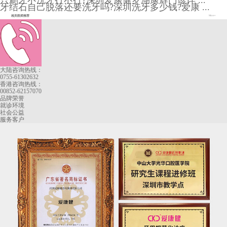
只刷牙不洗牙行不行?深圳爱康健罗湖康辉门诊详 ...
牙结石自己脱落还要洗牙吗?深圳洗牙多少钱?爱康 ...
相关医师推荐
More+
大陆咨询热线：
0755-61302632
香港咨询热线：
00852-62157070
品牌荣誉
就诊环境
社会公益
服务客户