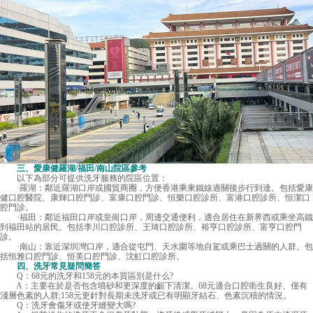
三、愛康健羅湖/福田/南山院區參考
以下為部分可提供洗牙服務的院區位置：
·羅湖：鄰近羅湖口岸或國貿商圈，方便香港乘東鐵線過關後步行到達。包括愛康
健口腔醫院、康輝口腔門診、富康口腔門診、恒樂口腔診所、富港口腔診所、恒潔口
腔門診。
·福田：鄰近福田口岸或皇崗口岸，周邊交通便利，適合居住在新界西或乘坐高鐵
到福田站的居民。包括李川口腔診所、王琦口腔診所、裕亨口腔診所、富亨口腔門
診。
·南山：靠近深圳灣口岸，適合從屯門、天水圍等地自駕或乘巴士過關的人群。包
括恒雅口腔門診、恒美口腔門診、沈虹口腔診所。
四、洗牙常見疑問簡答
Q：68元的洗牙和158元的本質區別是什么?
A：主要在於是否包含噴砂和更深度的齦下清潔。68元適合口腔衛生良好、僅有
淺層色素的人群;158元更針對長期未洗牙或已有明顯牙結石、色素沉積的情況。
Q：洗牙會傷牙或使牙縫變大嗎?