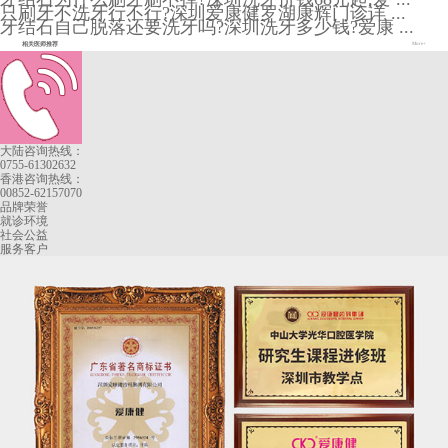
只刷牙不洗牙行不行?深圳爱康健罗湖康辉门诊详 ...
牙结石自己脱落还要洗牙吗?深圳洗牙多少钱?爱康 ...
相关医师推荐
More+
大陆咨询热线：
0755-61302632
香港咨询热线：
00852-62157070
品牌荣誉
就诊环境
社会公益
服务客户