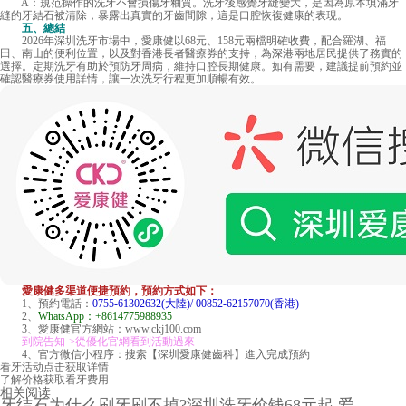
A：規范操作的洗牙不會損傷牙釉質。洗牙後感覺牙縫變大，是因為原本填滿牙
縫的牙結石被清除，暴露出真實的牙齒間隙，這是口腔恢複健康的表現。
五、總結
2026年深圳洗牙市場中，愛康健以68元、158元兩檔明確收費，配合羅湖、福
田、南山的便利位置，以及對香港長者醫療券的支持，為深港兩地居民提供了務實的
選擇。定期洗牙有助於預防牙周病，維持口腔長期健康。如有需要，建議提前預約並
確認醫療券使用詳情，讓一次洗牙行程更加順暢有效。
愛康健多渠道便捷預約，預約方式如下：
1、預約電話：
0755-61302632(大陸)/ 00852-62157070(香港)
2、
WhatsApp：+8614775988935
3、愛康健官方網站：www.ckj100.com
到院告知->從優化官網看到活動過來
4、官方微信小程序：搜索【深圳愛康健齒科】進入完成預約
看牙活动
点击获取详情
了解价格
获取看牙费用
相关阅读
牙结石为什么刷牙刷不掉?深圳洗牙价钱68元起,爱 ...