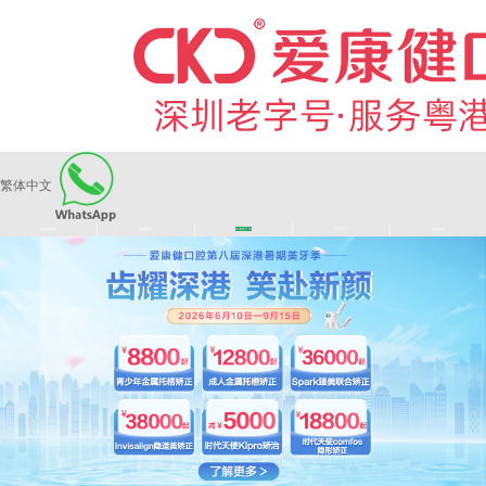
繁体中文
|
|
|
|
爱康健品牌
医师团队
长者医疗券
看牙活动
来院路线