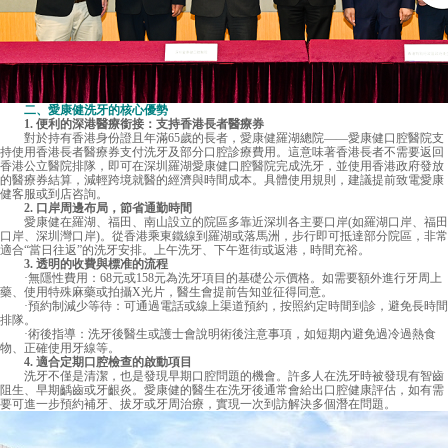
二、愛康健洗牙的核心優勢
1. 便利的深港醫療銜接：支持香港長者醫療券
對於持有香港身份證且年滿65歲的長者，
愛康健
羅湖總院——愛康健口腔醫院支
持使用香港長者醫療券支付洗牙及部分口腔診療費用。這意味著香港長者不需要返回
香港公立醫院排隊，即可在深圳羅湖愛康健口腔醫院完成洗牙，並使用香港政府發放
的醫療券結算，減輕跨境就醫的經濟與時間成本。具體使用規則，建議提前致電愛康
健客服或到店咨詢。
2. 口岸周邊布局，節省通勤時間
愛康健在羅湖、福田、南山設立的院區多靠近深圳各主要口岸(如羅湖口岸、福田
口岸、深圳灣口岸)。從香港乘東鐵線到羅湖或落馬洲，步行即可抵達部分院區，非常
適合“當日往返”的洗牙安排。上午洗牙、下午逛街或返港，時間充裕。
3. 透明的收費與標准的流程
·無隱性費用：68元或158元為洗牙項目的基礎公示價格。如需要額外進行牙周上
藥、使用特殊麻藥或拍攝X光片，醫生會提前告知並征得同意。
·預約制減少等待：可通過電話或線上渠道預約，按照約定時間到診，避免長時間
排隊。
·術後指導：洗牙後醫生或護士會說明術後注意事項，如短期內避免過冷過熱食
物、正確使用牙線等。
4. 適合定期口腔檢查的啟動項目
洗牙不僅是清潔，也是發現早期口腔問題的機會。許多人在洗牙時被發現有智齒
阻生、早期齲齒或牙齦炎。愛康健的醫生在洗牙後通常會給出口腔健康評估，如有需
要可進一步預約補牙、拔牙或牙周治療，實現一次到訪解決多個潛在問題。