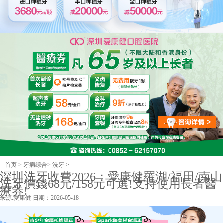
首页
>
牙病综合
>
洗牙
>
深圳洗牙收費2026：愛康健羅湖/福田/南山
洗牙價錢68元/158元可選!支持使用長者醫
療券!
来源:
愛康健
日期：2026-05-18