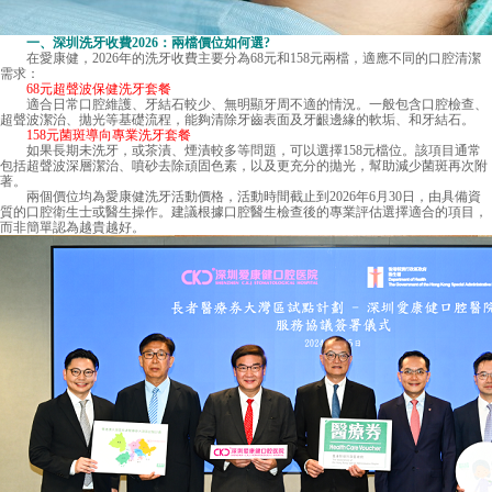
一、
深圳洗牙收費
2026：兩檔價位如何選?
在愛康健，2026年的洗牙收費主要分為68元和158元兩檔，適應不同的口腔清潔
需求：
68元超聲波保健洗牙套餐
適合日常口腔維護、牙結石較少、無明顯牙周不適的情況。一般包含口腔檢查、
超聲波潔治、拋光等基礎流程，能夠清除牙齒表面及牙齦邊緣的軟垢、和牙結石。
158元菌斑導向專業洗牙套餐
如果長期未洗牙，或茶漬、煙漬較多等問題，可以選擇158元檔位。該項目通常
包括超聲波深層潔治、噴砂去除頑固色素，以及更充分的拋光，幫助減少菌斑再次附
著。
兩個價位均為愛康健洗牙活動價格，活動時間截止到2026年6月30日，由具備資
質的口腔衛生士或醫生操作。建議根據口腔醫生檢查後的專業評估選擇適合的項目，
而非簡單認為越貴越好。