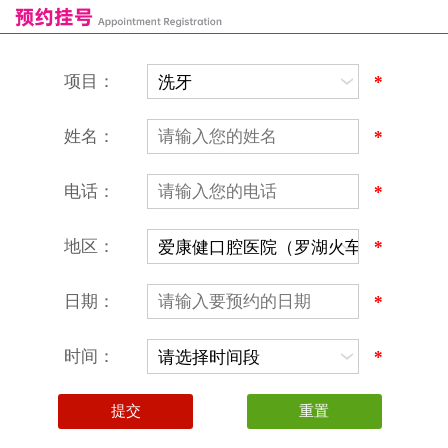
恒乐口腔诊所
富港口腔诊所
项目：
*
姓名：
*
电话：
*
地区：
*
深圳爱康健口腔医院
地址：深圳市罗湖区建设路罗湖火车站大楼C区1-2楼北侧、4-8楼
营业时间：9:00-18:00
日期：
*
（节假日照常上班）
香港电话：00852-62157070
深圳电话：0755-61302632
时间：
*
微信线上预约：aikangjian1995
微信小程序：爱康健齿科
爱康健官方网站：www.ckj100.com
本网站信息仅供参考，不作为诊疗及医疗根据
深圳爱康健口腔医院版权所有 粤ICP备12058131号-2
粤(B)广[2026]第07-22-878号