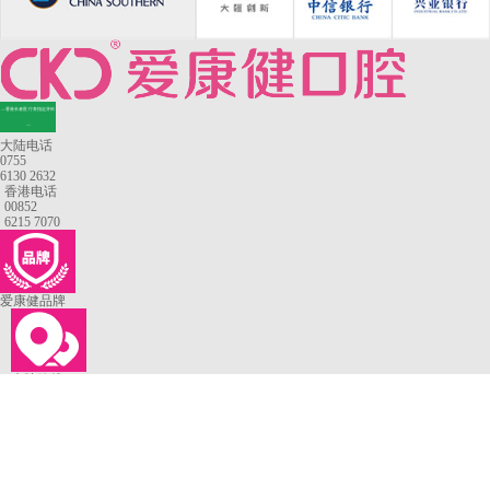
—香港长者医疗券指定牙科
—
大陆电话
0755
6130 2632
香港电话
00852
6215 7070
爱康健品牌
来院路线
罗湖口岸
福田口岸
深圳湾口岸
深圳爱康健口腔医院
康辉口腔门诊部
富康口腔门诊部
恒洁口腔门诊部