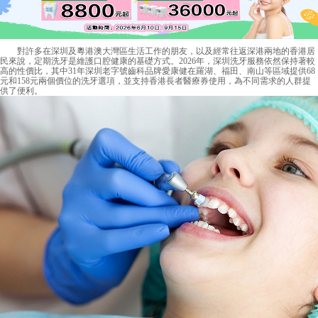
對許多在深圳及粵港澳大灣區生活工作的朋友，以及經常往返深港兩地的香港居
民來說，定期洗牙是維護口腔健康的基礎方式。2026年，深圳洗牙服務依然保持著較
高的性價比，其中31年深圳老字號齒科品牌愛康健在羅湖、福田、南山等區域提供68
元和158元兩個價位的洗牙選項，並支持香港長者醫療券使用，為不同需求的人群提
供了便利。