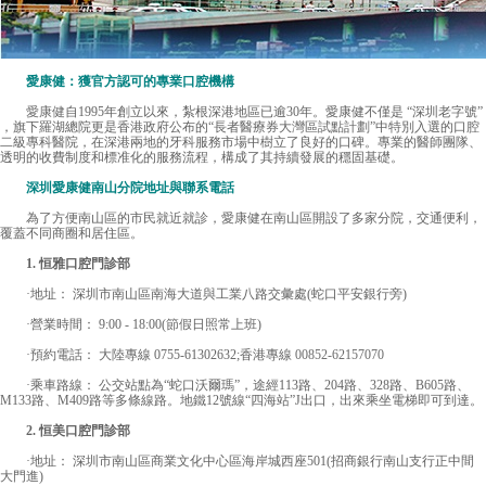
愛康健：獲官方認可的專業口腔機構
愛康健
自1995年創立以來，紮根深港地區已逾30年。愛康健不僅是 “深圳老字號”
，旗下羅湖總院更是香港政府公布的“長者醫療券大灣區試點計劃”中特別入選的口腔
二級專科醫院，在深港兩地的牙科服務市場中樹立了良好的口碑。專業的醫師團隊、
透明的收費制度和標准化的服務流程，構成了其持續發展的穩固基礎。
深圳愛康健南山分院地址與聯系電話
為了方便南山區的市民就近就診，愛康健在南山區開設了多家分院，交通便利，
覆蓋不同商圈和居住區。
1. 恒雅口腔門診部
·地址： 深圳市南山區南海大道與工業八路交彙處(蛇口平安銀行旁)
·營業時間： 9:00 - 18:00(節假日照常上班)
·預約電話： 大陸專線 0755-61302632;香港專線
00852-62157070
·乘車路線： 公交站點為“蛇口沃爾瑪”，途經113路、204路、328路、B605路、
M133路、M409路等多條線路。地鐵12號線“四海站”J出口，出來乘坐電梯即可到達。
2. 恒美口腔門診部
·地址： 深圳市南山區商業文化中心區海岸城西座501(招商銀行南山支行正中間
大門進)