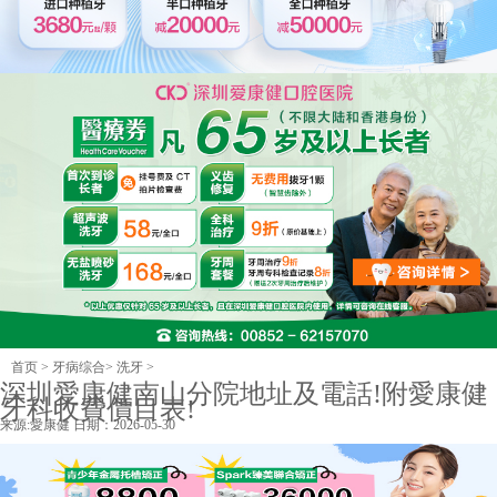
首页
>
牙病综合
>
洗牙
>
深圳愛康健南山分院地址及電話!附愛康健
牙科收費價目表!
来源:
愛康健
日期：2026-05-30