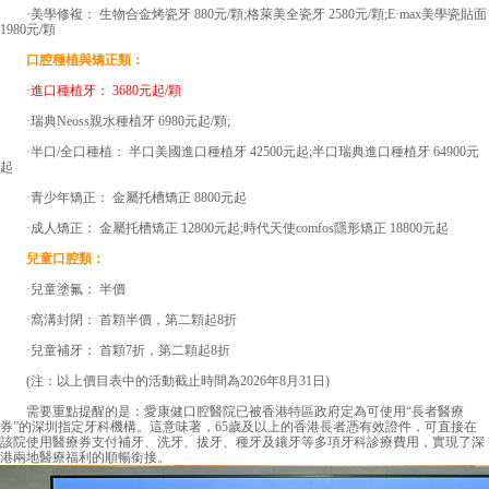
·美學修複： 生物合金烤瓷牙 880元/顆;格萊美全瓷牙 2580元/顆;E·max美學瓷貼面
1980元/顆
口腔種植與矯正類：
·進口種植牙： 3680元起/顆
·瑞典Neoss親水種植牙 6980元起/顆;
·半口/全口種植： 半口美國進口種植牙 42500元起;半口瑞典進口種植牙 64900元
起
·青少年矯正： 金屬托槽矯正 8800元起
·成人矯正： 金屬托槽矯正 12800元起;時代天使comfos隱形矯正 18800元起
兒童口腔類：
·兒童塗氟： 半價
·窩溝封閉： 首顆半價，第二顆起8折
·兒童補牙： 首顆7折，第二顆起8折
(注：以上價目表中的活動截止時間為2026年8月31日)
需要重點提醒的是：愛康健口腔醫院已被香港特區政府定為可使用“長者醫療
券”的深圳指定牙科機構。這意味著，65歲及以上的香港長者憑有效證件，可直接在
該院使用醫療券支付補牙、洗牙、拔牙、種牙及鑲牙等多項牙科診療費用，實現了深
港兩地醫療福利的順暢銜接。