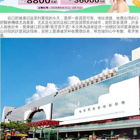
在口腔健康日益受到重視的今天，選擇一家資質可靠、地址便捷、收費合理的口
腔醫療機構尤為重要。尤其是在深圳這樣口腔資源豐富的城市，面對眾多選擇，許多
人都會好奇：愛康健口腔在哪?看牙貴不貴? 本文將為讀者提供一份關於深圳愛康健南
山分院的詳盡就診指南，並附上愛康健牙科收費價目表，幫您做到心中有數、看牙無
憂。