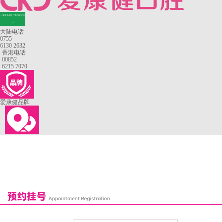
—香港长者医疗券指定牙科
—
大陆电话
0755
6130 2632
香港电话
00852
6215 7070
爱康健品牌
来院路线
罗湖口岸
福田口岸
深圳湾口岸
深圳爱康健口腔医院
康辉口腔门诊部
富康口腔门诊部
恒洁口腔门诊部
恒乐口腔诊所
富港口腔诊所