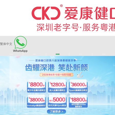
繁体中文
|
|
|
|
爱康健品牌
医师团队
长者医疗券
看牙活动
来院路线