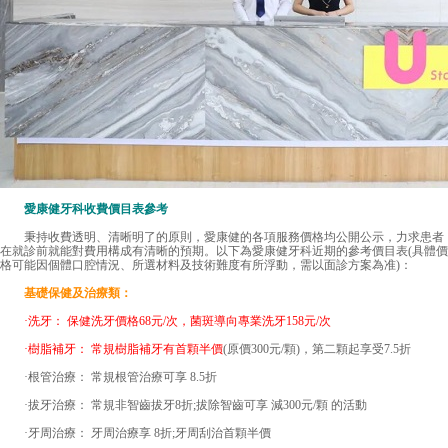
愛康健牙科收費價目表參考
秉持收費透明、清晰明了的原則，愛康健的各項服務價格均公開公示，力求患者
在就診前就能對費用構成有清晰的預期。以下為愛康健牙科近期的參考價目表(具體價
格可能因個體口腔情況、所選材料及技術難度有所浮動，需以面診方案為准)：
基礎保健及治療類：
·洗牙： 保健洗牙價格68元/次，菌斑導向專業洗牙158元/次
·樹脂補牙： 常規樹脂補牙有首顆半價
(原價300元/顆)，第二顆起享受7.5折
·根管治療： 常規根管治療可享 8.5折
·拔牙治療： 常規非智齒拔牙8折;拔除智齒可享 減300元/顆 的活動
·牙周治療： 牙周治療享 8折;牙周刮治首顆半價