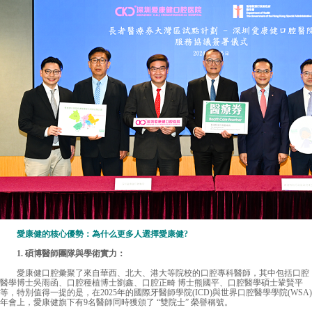
愛康健的核心優勢：為什么更多人選擇愛康健?
1. 碩博醫師團隊與學術實力：
愛康健口腔彙聚了來自華西、北大、港大等院校的口腔專科醫師，其中包括口腔
醫學博士吳雨函、口腔種植博士劉鑫、口腔正畸 博士熊國平、口腔醫學碩士鞏賢平
等，特別值得一提的是，在2025年的國際牙醫師學院(ICD)與世界口腔醫學學院(WSA)
年會上，愛康健旗下有9名醫師同時獲頒了 “雙院士” 榮譽稱號。