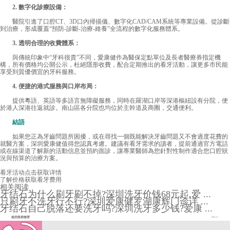
2. 數字化診療設備：
醫院引進了口腔CT、3D口內掃描儀、數字化CAD/CAM系統等專業設備。從診斷
到治療，形成覆蓋“預防-診斷-治療-維養”全流程的數字化服務體系。
3. 透明合理的收費體系：
與傳統印象中“牙科很貴”不同，愛康健作為醫保定點單位及長者醫療券指定機
構，所有價格均公開公示，杜絕隱形收費，配合定期推出的看牙活動，讓更多市民能
享受到質優價宜的牙科服務。
4. 便捷的港式服務與口岸布局：
提供粵語、英語等多語言無障礙服務，同時在羅湖口岸等深港樞紐設有分院，便
於港人深港往返就診。南山區各分院也均位於主幹道及商圈，交通便利。
結語
如果您正為牙齒問題所困擾，或在尋找一個既能解決牙齒問題又不會過度花費的
就醫方案，深圳愛康健值得您認真考慮。建議有看牙需求的讀者，提前通過官方電話
或在線渠道了解新的活動信息並預約面診，讓專業醫師為您針對性制作適合您口腔狀
況與預算的治療方案。
看牙活动
点击获取详情
了解价格
获取看牙费用
相关阅读
牙结石为什么刷牙刷不掉?深圳洗牙价钱68元起,爱 ...
只刷牙不洗牙行不行?深圳爱康健罗湖康辉门诊详 ...
牙结石自己脱落还要洗牙吗?深圳洗牙多少钱?爱康 ...
相关医师推荐
More+