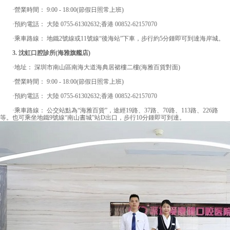
·營業時間： 9:00 - 18:00(節假日照常上班)
·預約電話： 大陸 0755-61302632;香港
00852-62157070
·乘車路線： 地鐵2號線或11號線“後海站”下車，步行約5分鍾即可到達海岸城。
3. 沈虹口腔診所(海雅旗艦店)
·地址： 深圳市南山區南海大道海典居裙樓二樓(海雅百貨對面)
·營業時間： 9:00 - 18:00(節假日照常上班)
·預約電話： 大陸 0755-61302632;香港
00852-62157070
·乘車路線： 公交站點為“海雅百貨”，途經19路、37路、70路、113路、226路
等。也可乘坐地鐵9號線“南山書城”站D出口，步行10分鍾即可到達。