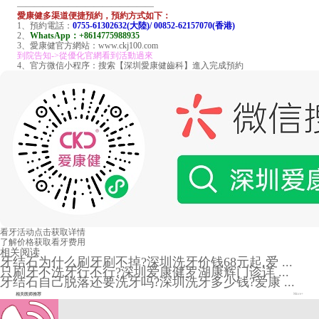
————————————————
愛康健多渠道便捷預約，預約方式如下：
1、預約電話：
0755-61302632(大陸)/ 00852-62157070(香港)
2、
WhatsApp：+8614775988935
3、愛康健官方網站：www.ckj100.com
到院告知->從優化官網看到活動過來
4、官方微信小程序：搜索【深圳愛康健齒科】進入完成預約
看牙活动
点击获取详情
了解价格
获取看牙费用
相关阅读
牙结石为什么刷牙刷不掉?深圳洗牙价钱68元起,爱 ...
只刷牙不洗牙行不行?深圳爱康健罗湖康辉门诊详 ...
牙结石自己脱落还要洗牙吗?深圳洗牙多少钱?爱康 ...
相关医师推荐
More+