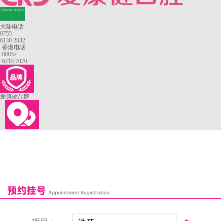
—香港长者医疗券指定牙科
—
大陆电话
0755
6130 2632
香港电话
00852
6215 7070
爱康健品牌
来院路线
罗湖口岸
福田口岸
深圳湾口岸
深圳爱康健口腔医院
康辉口腔门诊部
富康口腔门诊部
恒洁口腔门诊部
恒乐口腔诊所
富港口腔诊所