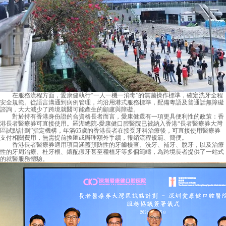
在服務流程方面，
愛康健
執行“一人一機一消毒”的無菌操作標準，確定洗牙全程
安全規範。從語言溝通到病例管理，均沿用港式服務標準，配備粵語及普通話無障礙
諮詢，大大減少了跨境就醫可能產生的顧慮與障礙。
對於持有香港身份證的合資格長者而言，愛康健還有一項更具便利性的政策：香
港長者醫療券可直接使用。羅湖總院-愛康健口腔醫院已被納入香港“長者醫療券大灣
區試點計劃”指定機構，年滿65歲的香港長者在接受牙科治療後，可直接使用醫療券
支付相關費用，無需提前換匯或辦理額外手續，報銷流程規範、簡便。
香港長者醫療券適用項目涵蓋預防性的牙齒檢查、洗牙、補牙、脫牙，以及治療
性的牙周治療、杜牙根、鑲配假牙甚至種植牙等多個範疇，為跨境長者提供了一站式
的就醫服務體驗。