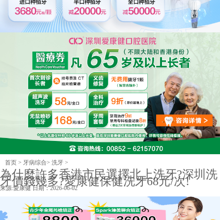
首页
>
牙病综合
>
洗牙
>
為什麼許多香港市民選擇北上洗牙?深圳洗
牙價錢幾多?愛康健保健洗牙68元/次!
来源:
愛康健
日期：2026-06-02