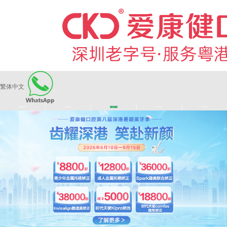
繁体中文
|
|
|
|
爱康健品牌
医师团队
长者医疗券
看牙活动
来院路线