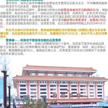
通常而言，深圳正規牙科機構的超聲波洗牙費用在百餘元左右，不同機構因服務
項目和潔牙方式的差異，價格會有所浮動。
在眾多深圳牙科品牌中，愛康健口腔推出的
超聲波保健洗牙活動價68元/次
，價格
清晰透明，為深港市民提供了一份較好的口腔健康選擇。具體而言，針對日常牙結石
和菌斑積累的常規潔牙，保健洗牙68元/次即可滿足基礎口腔清潔需求;若長期飲用咖
啡、濃茶或吸煙導致色素沉著較為嚴重，還可選用
菌斑導向專業潔牙，收費為158元/
次
，含超聲波震動及噴砂潔治，清潔更完整。此次活動價格時間截止到2026年8月31
日。
對於符合條件的香港長者，愛康健羅湖總院(深圳愛康健口腔醫院)還設有長者專
屬活動，包括超聲波保健洗牙58元/次，無鹽噴砂洗牙168元/次，細化不同人群的消費
需求。
愛康健——深港老字號值得信賴的品質選擇
愛康健創立於1995年，深耕口腔醫療領域三十餘年，深圳老字號牙科連鎖品牌，
旗下設有深圳二級口腔專科醫院1家及12家連鎖門診，覆蓋羅湖、福田、南山等核心
區域，醫護團隊超過500人。服務超百萬人次，其專業實力與良好口碑獲得了深港兩
地居民的廣泛信賴。