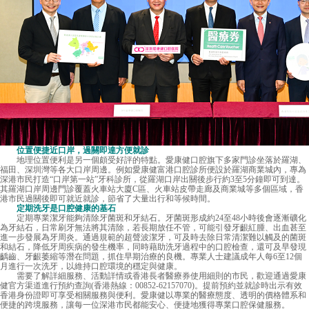
位置便捷近口岸，過關即達方便就診
地理位置便利是另一個頗受好評的特點。愛康健口腔旗下多家門診坐落於羅湖、
福田、深圳灣等各大口岸周邊。例如愛康健富港口腔診所便設於羅湖商業城內，專為
深港市民打造“口岸第一站”牙科診所，從羅湖口岸出關後步行約3至5分鐘即可到達。
其羅湖口岸周邊門診覆蓋火車站大廈C區、火車站皮帶走廊及商業城等多個區域，香
港市民過關後即可就近就診，節省了大量出行和等候時間。
定期洗牙是口腔健康的基石
定期專業潔牙能夠清除牙菌斑和牙結石。牙菌斑形成約24至48小時後會逐漸礦化
為牙結石，日常刷牙無法將其清除，若長期放任不管，可能引發牙齦紅腫、出血甚至
進一步發展為牙周炎。通過規範的超聲波潔牙，可及時去除日常清潔難以觸及的菌斑
和結石，降低牙周疾病的發生機率，同時藉助洗牙過程中的口腔檢查，還可及早發現
齲齒、牙齦萎縮等潛在問題，抓住早期治療的良機。專業人士建議成年人每6至12個
月進行一次洗牙，以維持口腔環境的穩定與健康。
需要了解詳細服務、活動詳情或香港長者醫療券使用細則的市民，歡迎通過愛康
健官方渠道進行預約查詢(香港熱線：00852-62157070)。提前預約並就診時出示有效
香港身份證即可享受相關服務與便利。愛康健以專業的醫療態度、透明的價格體系和
便捷的跨境服務，讓每一位深港市民都能安心、便捷地獲得專業口腔保健服務。