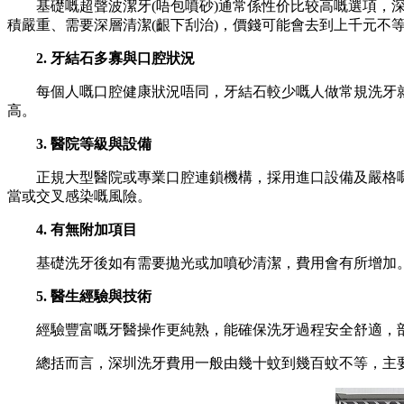
基礎嘅超聲波潔牙(唔包噴砂)通常係性价比较高嘅選項，深
積嚴重、需要深層清潔(齦下刮治)，價錢可能會去到上千元不
2. 牙結石多寡與口腔狀況
每個人嘅口腔健康狀況唔同，牙結石較少嘅人做常規洗牙就
高。
3. 醫院等級與設備
正規大型醫院或專業口腔連鎖機構，採用進口設備及嚴格嘅
當或交叉感染嘅風險。
4. 有無附加項目
基礎洗牙後如有需要拋光或加噴砂清潔，費用會有所增加。
5. 醫生經驗與技術
經驗豐富嘅牙醫操作更純熟，能確保洗牙過程安全舒適，部
總括而言，深圳洗牙費用一般由幾十蚊到幾百蚊不等，主要