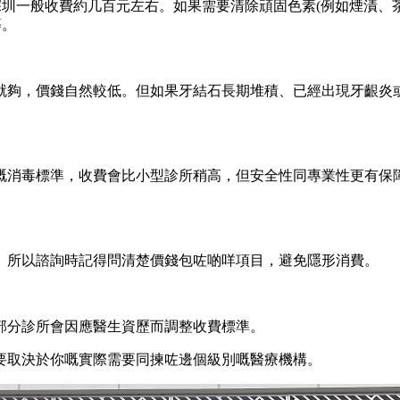
圳一般收費約几百元左右。如果需要清除頑固色素(例如煙漬、茶
等。
夠，價錢自然較低。但如果牙結石長期堆積、已經出現牙齦炎或
消毒標準，收費會比小型診所稍高，但安全性同專業性更有保障
所以諮詢時記得問清楚價錢包咗啲咩項目，避免隱形消費。
分診所會因應醫生資歷而調整收費標準。
取決於你嘅實際需要同揀咗邊個級別嘅醫療機構。