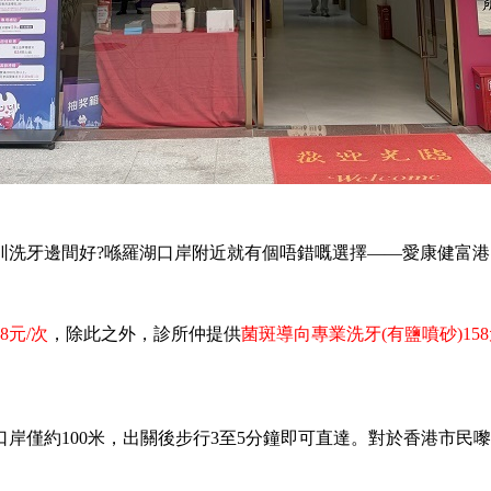
洗牙邊間好?喺羅湖口岸附近就有個唔錯嘅選擇——愛康健富港
8元/次
，除此之外，診所仲提供
菌斑導向專業洗牙(有鹽噴砂)158
僅約100米，出關後步行3至5分鐘即可直達。對於香港市民