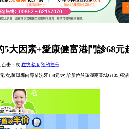
5大因素+愛康健富港門診68元起
院
点击：
次
在线客服
预约挂号
牙68元/次,菌斑導向專業洗牙158元/次.診所位於羅湖商業城G105