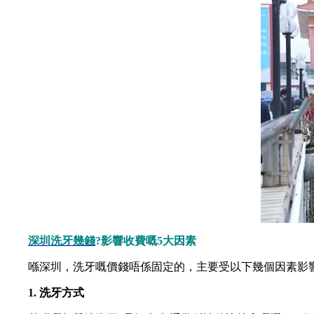
深圳洗牙幾錢
?影響收費嘅5大因素
喺深圳，洗牙嘅價錢唔係固定的，主要受以下幾個因素影
1. 洗牙方式