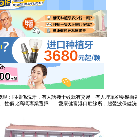
：同樣係洗牙，有人話幾十蚊就有交易，有人埋單卻要幾百甚
、性價比高嘅專業選擇——愛康健富港口腔診所，超聲波保健洗牙