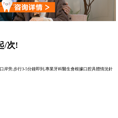
/次!
,羅湖口岸旁,步行3-5分鐘即到,專業牙科醫生會根據口腔具體情況針