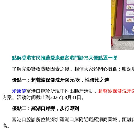
點解香港市民推薦愛康健富港門診?5大優點逐一睇
了解完影響收費嘅因素之後，相信大家还關心嘅係：咁深圳
優點一：超聲波保健洗牙68元/次，性價比之选
愛康健
富港口腔診所現正推出睇牙活動，
超聲波保健洗牙6
方案。活动时间截止到2026年8月31日。
優點二：羅湖口岸旁，步行即到
富港口腔診所位於深圳羅湖口岸附近嘅羅湖商業城，距離口岸
高。