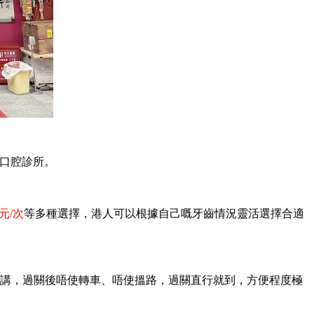
口腔診所。
元/次
等多種選擇，港人可以根據自己嘅牙齒情況靈活選擇合適
嚟講，過關後唔使轉車、唔使搵路，過關直行就到，方便程度極