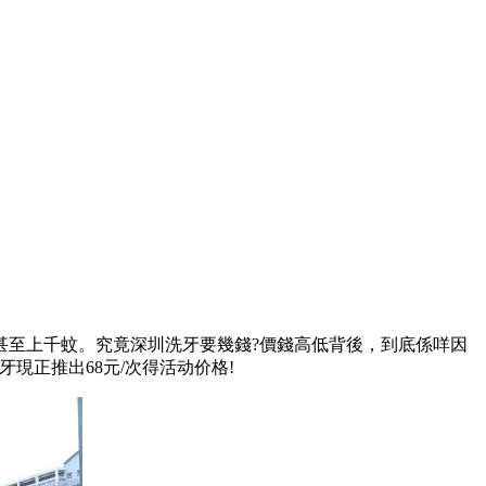
至上千蚊。究竟深圳洗牙要幾錢?價錢高低背後，到底係咩因
現正推出68元/次得活动价格!