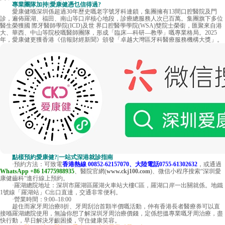
專業團隊加持|愛康健憑乜信得過?
愛康健喺深圳係超過30年歷史嘅老字號牙科連鎖，集團擁有13間口腔醫院及門
診，遍佈羅湖、福田、南山等口岸核心地段，診療總服務人次已百萬。集團旗下多位
醫生榮獲國 際牙醫師學院(ICD)及世 界口腔醫學學院(WSA)雙院士榮銜，匯聚來自港
大、華西、中山等院校嘅醫師團隊，形成「臨床—科研—教學」嘅專業格局。2025
年，愛康健更獲香港《信報財經新聞》頒發「卓越大灣區牙科醫療服務機構大獎」。
點樣預約愛康健?|一站式深港就診指南
·預約方法：可致電
香港熱線 00852-62157070、大陸電話0755-61302632
，或通過
WhatsApp +86 14775988935
、醫院官網(
www.ckj100.com
)、微信小程序搜索“深圳愛
康健齒科“進行線上預約。
·羅湖總院地址：深圳市羅湖區羅湖火車站大樓C區，羅湖口岸一出關就係。地鐵
1號線「羅湖站」C出口直達，交通非常便利。
·營業時間：9:00–18:00
趁住而家牙周治療8折、牙周刮治首顆半價嘅活動，仲有香港長者醫療券可以直
接喺羅湖總院使用，無論你想了解深圳牙周治療價錢，定係想搵專業嘅牙周治療，盡
快行動，早日解決牙齦困擾，守住健康笑容。