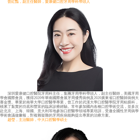
曾紅豔，副主任醫師，愛康健口腔牙周學科帶頭人
深圳愛康健口腔醫院牙周科主任，集團牙周學科帶頭人，副主任醫師，美國牙周
學會國際會員，獲得2020年華南國際會展牙周優秀病例及2020廣東省口腔醫師病例大
賽金獎。畢業於南華大學口腔醫學專業，曾工作於武漢大學口腔醫學院牙周粘膜科，
積累了紮實的功底和豐富的臨床診療經驗。常年參加國內各種口腔學術交流，並多次
赴北京、上海、韓國、意大利等地參加口腔醫學領域專業培訓，受邀全國性牙周病學
學術會議做彙報，對複雜疑難的牙周疾病能夠提出專業的治療方案。
趙瑩，主治醫師，中大口腔醫學碩士