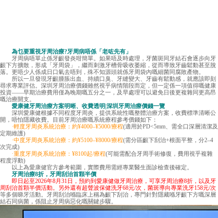
為乜要重視牙周治療?牙周病唔係「老咗先有」
牙周病唔單止係牙齦發炎咁簡單。如果唔及時處理，牙菌斑同牙結石會逐步向牙
齦下方擴散，形成「牙周袋」，繼而刺激牙槽骨吸收萎縮，從而導致牙齒鬆動甚至脫
落。更唔少人係成日口氣去唔到，殊不知源頭就係牙周袋內嘅細菌同腐敗產物。
所以一旦發現牙齦腫脹出血、持續口臭、牙縫變大、牙齒有鬆動感，就應該即刻
尋求專業評估。深圳牙周治療價錢雖然視乎病情階段而定，但一定係一項值得嘅健康
投資——早期治療費用僅為晚期嘅五分之一，及早處理可以避免日後更複雜同更高昂
嘅治療開支。
愛康健牙周治療方案明晰、收費透明|深圳牙周治療價錢一覽
深圳愛康健根據不同程度牙周炎，提供系統性嘅整體治療方案，收費標準清晰公
開，唔怕隱藏收費。目前牙周治療嘅系統療程參考價錢如下：
·輕度牙周炎系統治療：約¥4000–¥5000/療程
(適用於PD<5mm、需全口深層清潔及
定期維護)
·中度牙周炎系統治療：約¥5100–¥8000/療程
(需分區齦下刮治+根面平整，分2–4
次完成)
·重度牙周炎系統治療：¥8100起/療程
(可能需配合牙周手術修復，費用視乎複雜
程度浮動)
以上為
愛康健
官方參考範圍，實際費用需經專業醫生面診檢查後確定。
牙周治療8折，牙周刮治首顆半價
即日起至2026年8月31日，預約到愛康健做牙周治療，可享牙周治療8折，以及牙
周刮治首顆半價活動。另外還有超聲波保健洗牙68元/次，菌斑導向專業洗牙158元/次
等多個睇牙活動。牙周刮治喺臨床上稱為齦下刮治，專門針對隱藏喺牙齦下方嘅深層
結石同病菌，係阻止牙周病惡化嘅關鍵步驟。