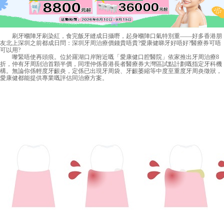
刷牙嗰陣牙刷染紅，食完飯牙縫成日攝嘢，起身嗰陣口氣特別重——好多香港朋
友北上深圳之前都成日問：
深圳牙周治療價錢
貴唔貴?愛康健睇牙好唔好?醫療券可唔
可以用?
嚟緊唔使再頭痕。位於羅湖口岸附近嘅「愛康健口腔醫院」依家推出牙周治療8
折，仲有牙周刮治首顆半價，同埋仲係香港長者醫療券大灣區試點計劃嘅指定牙科機
構。無論你係輕度牙齦炎，定係已出現牙周袋、牙齦萎縮等中度至重度牙周炎徵狀，
愛康健都能提供專業嘅評估同治療方案。