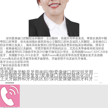
深圳愛康健口腔醫院全科醫師，主治醫師，美國牙周學會會員。畢業於廣西中醫
學院口腔專業，曾先後就職於廣西當地公立醫院口腔科及福田人民醫院，並曾擔任口
腔診所獨立負責人，擁有系統紮實的口腔理論知識及豐富的臨床診療經驗。擅長項
目：複雜修複設計及齲病、牙體牙髓和牙周病的診治，尤其在美學修複有較深的造
詣，熟練運用MICD微創牙科及DSD數字微笑設計理念，采用德國Sirona CAD/CAM全
瓷牙、美國數字化LAVA全瓷牙、瑞典Procera氧化鋯美學高強度電腦全瓷牙及德國
Cercon氧化鋯全瓷牙處理各種牙齒變色、牙齒形態不佳及缺失牙修複。
看牙活动
点击获取详情
了解价格
获取看牙费用
相关阅读
冷热刺激牙酸是牙周炎吗?附爱康健口腔深圳牙周 ...
如何预防牙周炎复发?爱康健口腔医院规范化治疗 ...
上火牙龈肿和牙周炎区别?深圳爱康健福田牙科牙 ...
相关医师推荐
More+