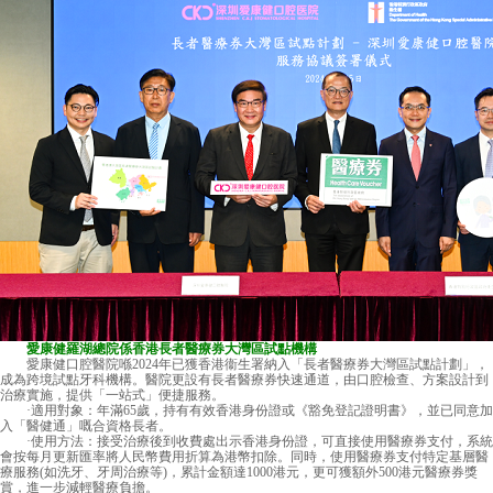
愛康健羅湖總院係香港長者醫療券大灣區試點機構
愛康健口腔醫院喺2024年已獲香港衞生署納入「長者醫療券大灣區試點計劃」，
成為跨境試點牙科機構。醫院更設有長者醫療券快速通道，由口腔檢查、方案設計到
治療實施，提供「一站式」便捷服務。
·適用對象：年滿65歲，持有有效香港身份證或《豁免登記證明書》，並已同意加
入「醫健通」嘅合資格長者。
·使用方法：接受治療後到收費處出示香港身份證，可直接使用醫療券支付，系統
會按每月更新匯率將人民幣費用折算為港幣扣除。同時，使用醫療券支付特定基層醫
療服務(如洗牙、牙周治療等)，累計金額達1000港元，更可獲額外500港元醫療券獎
賞，進一步減輕醫療負擔。