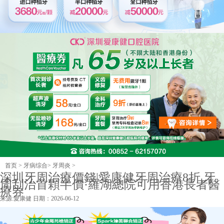
首页
>
牙病综合
>
牙周炎
>
深圳牙周治療價錢|愛康健牙周治療8折,牙
周刮治首顆半價·羅湖總院可用香港長者醫
療券
来源:
愛康健
日期：2026-06-12