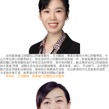
深圳愛康健口腔醫院口腔修複醫生，主治醫師，畢業於蘭州大學口腔醫學院，中
山大學光華口腔醫學碩士。曾在深圳市人民醫院學習進修一年，曾被集團選派前往韓
國首爾口腔整形醫院進行學術交流和學習，青年骨幹醫生，數次獲得省內口腔修複病
例大賽優 秀獎。趙醫生具有良好的醫德醫風，秉承專業、細心、手法輕巧，在牙體牙
髓方面采用微創治療技術，嚴格執行無菌操作流程，在治療過程中注意顧客的感受，
力求操作無不適、效果適合客戶滿意的體驗式服務。
韋秋紅，主治醫師，愛康健口腔醫院全科醫師