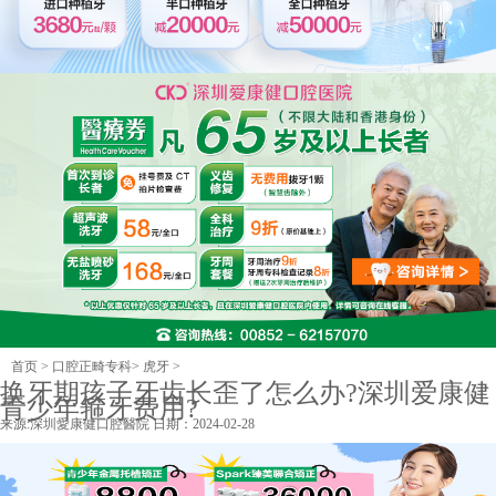
首页
>
口腔正畸专科
>
虎牙
>
换牙期孩子牙齿长歪了怎么办?深圳爱康健
青少年箍牙费用?
来源:
深圳愛康健口腔醫院
日期：2024-02-28