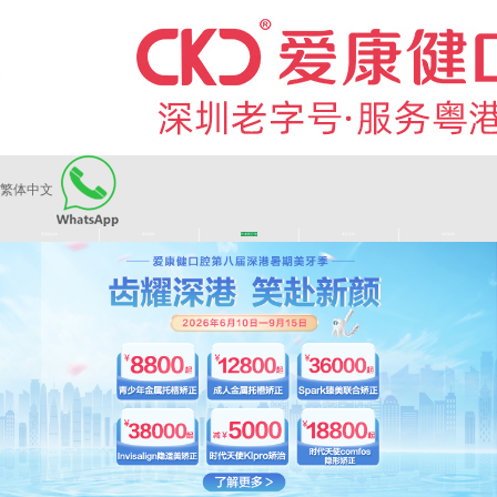
繁体中文
|
|
|
|
爱康健品牌
医师团队
长者医疗券
看牙活动
来院路线