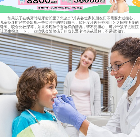
如果孩子在换牙时期牙齿长歪了怎么办?其实各位家长朋友们不需要太过担心，
儿童换牙时经常会出现一些暂时性的错颌畸形，如轻度牙齿拥挤和门牙之间有明显的
缝隙、咬合比较深等，如果发现孩子有这样的情况，请不要担心，可以带孩子去医院
让医生检查一下，一些症状会随著孩子的成长逐渐消失或缓解，不需要治疗。