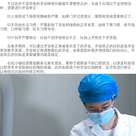
不过也并不是所有的牙齿畸形问题都不需要矫正的，当孩子出现以下这些情况
时，需要进行牙齿矫正：
01上颌骨或下颌骨骨骼畸形严重：如果门牙过度突出，嘴唇前突就需要矫正了。
02不良的生活习惯：严重影响了牙齿和颌骨的正常发育。如咬下唇习惯、咬手指
习惯、口呼吸习惯、吐舌习惯等等。
03个别牙严重错位：比如个别牙齿咬合不正，比如上牙咬在下牙里面。
在换牙期间，可以通过牙齿矫正来修复长歪了的牙齿。牙齿矫正的目的是使牙齿
更加整齐美观，牙齿矫正将调整紊乱的牙齿，改善面部外观并增强我们的自信心。牙
齿矫正的目标是美观健康功能及稳定。
在此小编也需要提醒各位家长朋友，要勤于观察孩子的口腔状况，以便及时发现
口腔异常并采取相应的预防措施。此外如果孩子的牙齿出现畸形，应尽快进行矫正，
以免错过比较好的矫正时间。