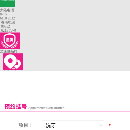
—香港长者医疗券指定牙科
—
大陆电话
0755
6130 2632
香港电话
00852
6215 7070
爱康健品牌
来院路线
罗湖口岸
福田口岸
深圳湾口岸
深圳爱康健口腔医院
康辉口腔门诊部
富康口腔门诊部
恒洁口腔门诊部
恒乐口腔诊所
富港口腔诊所
项目：
*