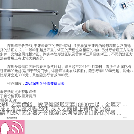
深圳箍牙收费
?对于牙齿矫正的费用情况往往要看孩子牙齿的畸形程度以及所选
择的矫正方式，一般畸形越是严重，矫正的费用也会相应的增加;另外牙齿矫正方法有
多种，比如金属托槽矫正、陶瓷半隐形矫正以及舌侧矫正和隐形矫正，不同的矫正方
法在费用上有比较大的差异。
深圳爱康健口腔医院
春日微笑计划，即日起至2024年4月30日，青少年金属托槽
矫正8800元起(适用于部分门诊，详情可咨询在线客服)，隐形牙套18800元起，其他非
隐形牙套减3000元，其他隐形牙套减5000元。
推荐阅读：
2024深圳牙科收费价目表
看牙活动
点击获取详情
了解价格
获取看牙费用
相关阅读
深圳牙套價錢：愛康健隱形牙套18800元起，金屬牙 ...
成人可以箍牙嗎?深圳成人牙齒矯正費用多少錢 ...
請問透明固定器牙套幾錢?深圳愛康健口腔保持器 ...
相关医师推荐
More+