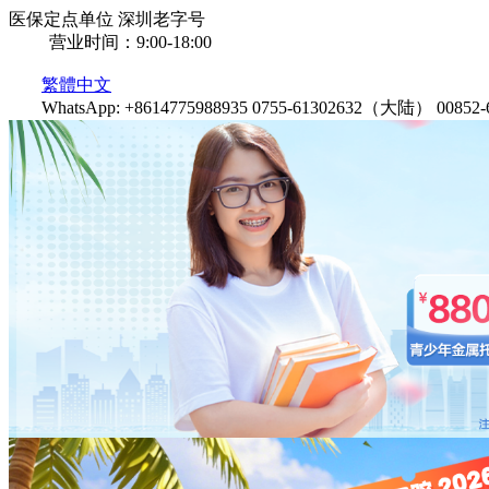
医保定点单位
深圳老字号
营业时间：9:00-18:00
繁體中文
WhatsApp: +8614775988935
0755-61302632（大陆）
0085