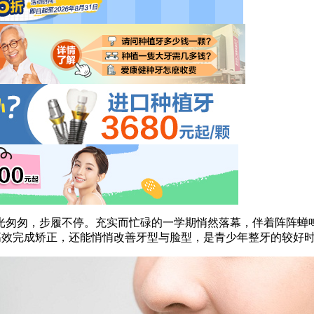
匆匆，步履不停。充实而忙碌的一学期悄然落幕，伴着阵阵蝉鸣
、高效完成矫正，还能悄悄改善牙型与脸型，是青少年整牙的较好