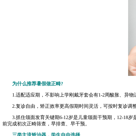
为什么推荐暑假做正畸?
1.适配适应期，不影响上学刚戴牙套会有1-2周酸胀、异
2.复诊自由，矫正效率更高假期时间灵活，可按时复诊调整
3.抓住颌面发育关键期6-12岁是儿童颌面干预期，12-1
前完成初次正畸筛查，早排查、早干预。
三类主流矫治器，学生自由选择