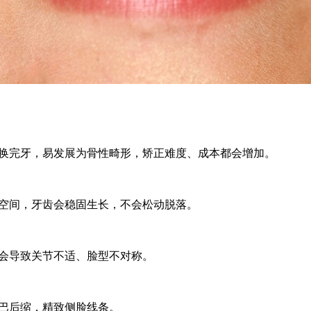
换完牙，易发展为骨性畸形，矫正难度、成本都会增加。
空间，牙齿会稳固生长，不会松动脱落。
会导致关节不适、脸型不对称。
巴后缩，精致侧脸线条。