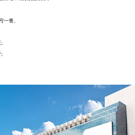
亏一篑。
;
;
。