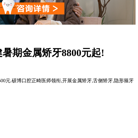
期金属矫牙8800元起!
再减500元.硕博口腔正畸医师领衔,开展金属矫牙,舌侧矫牙,隐形箍牙