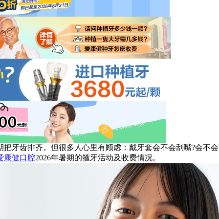
牙齿排齐。但很多人心里有顾虑：戴牙套会不会刮嘴?会不会反
爱康健口腔
2026年暑期的箍牙活动及收费情况。