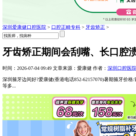
深圳爱康健口腔医院
>
口腔正畸专科
>
牙齿矫正
>
牙齿矫正期间会刮嘴、长口腔溃疡
时间：2026-07-04 09:49 文章来源：愛康健 作者：
深圳口腔医
深圳箍牙边间好?爱康健(香港电话852-62157070)暑期箍牙
等多...