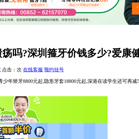
吗?深圳箍牙价钱多少?爱康健暑
院
点击：
次
在线客服
预约挂号
价格:青少年矫牙8800元起,隐形牙套18800元起,深港在读学生还可