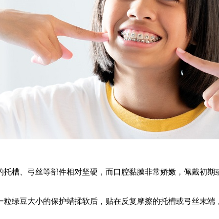
托槽、弓丝等部件相对坚硬，而口腔黏膜非常娇嫩，佩戴初期或
取一粒绿豆大小的保护蜡揉软后，贴在反复摩擦的托槽或弓丝末端