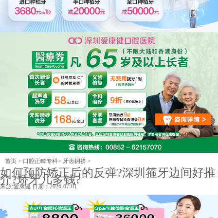
首页
>
口腔正畸专科
>
牙齿拥挤
>
如何预防矫正后的反弹?深圳箍牙边间好推
介?矫牙几多钱?
来源:
愛康健
日期：2026-07-01