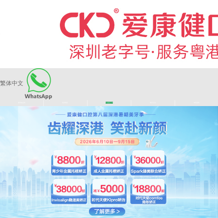
繁体中文
|
|
|
|
爱康健品牌
医师团队
长者医疗券
看牙活动
来院路线