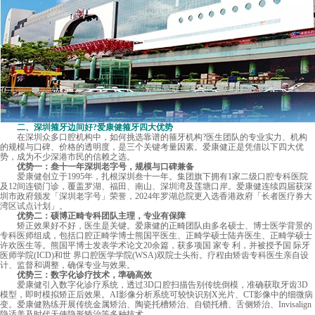
二、
深圳箍牙边间好
?爱康健箍牙四大优势
在深圳众多口腔机构中，如何挑选靠谱的箍牙机构?医生团队的专业实力、机构
的规模与口碑、价格的透明度，是三个关键考量因素。爱康健正是凭借以下四大优
势，成为不少深港市民的信赖之选。
优势一：叁十一年深圳老字号，规模与口碑兼备
爱康健
创立于1995年，扎根深圳叁十一年。集团旗下拥有1家二级口腔专科医院
及12间连锁门诊，覆盖罗湖、福田、南山、深圳湾及莲塘口岸。爱康健连续四届获深
圳市政府颁发「深圳老字号」荣誉，2024年罗湖总院更入选香港政府「长者医疗券大
湾区试点计划」。
优势二：硕博正畸专科团队主理，专业有保障
矫正效果好不好，医生是关键。爱康健的正畸团队由多名硕士、博士医学背景的
专科医师组成，包括口腔正畸学博士熊国平医生、正畸学硕士陆卉医生、正畸学硕士
许欢医生等。熊国平博士发表学术论文20余篇，获多项国 家专 利，并被授予国 际牙
医师学院(ICD)和世 界口腔医学学院(WSA)双院士头衔。疗程由矫齿专科医生亲自设
计、监督和调整，确保专业与效果。
优势三：数字化诊疗技术，準确高效
爱康健引入数字化诊疗系统，透过3D口腔扫描告别传统倒模，准确获取牙齿3D
模型，即时模拟矫正后效果。AI影像分析系统可较快识别X光片、CT影像中的细微病
变。爱康健熟练开展传统金属矫治、陶瓷托槽矫治、自锁托槽、舌侧矫治、Invisalign
隐适美及时代天使隐形矫治等多种技术。