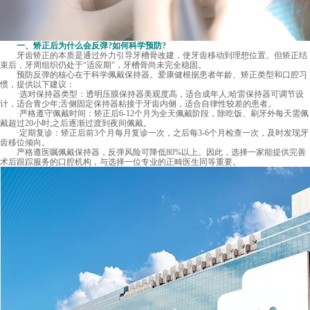
一、矫正后为什么会反弹?如何科学预防?
牙齿矫正的本质是通过外力引导牙槽骨改建，使牙齿移动到理想位置。但矫正结
束后，牙周组织仍处于“适应期”，牙槽骨尚未完全稳固。
预防反弹的核心在于科学佩戴保持器。爱康健根据患者年龄、矫正类型和口腔习
惯，提供以下建议：
·选对保持器类型：透明压膜保持器美观度高，适合成年人;哈雷保持器可调节设
计，适合青少年;舌侧固定保持器粘接于牙齿内侧，适合自律性较差的患者。
·严格遵守佩戴时间：矫正后6-12个月为全天佩戴阶段，除吃饭、刷牙外每天需佩
戴超过20小时;之后逐渐过渡到夜间佩戴。
·定期复诊：矫正后前3个月每月复诊一次，之后每3-6个月检查一次，及时发现牙
齿移位倾向。
严格遵医嘱佩戴保持器，反弹风险可降低80%以上。因此，选择一家能提供完善
术后跟踪服务的口腔机构，与选择一位专业的正畸医生同等重要。