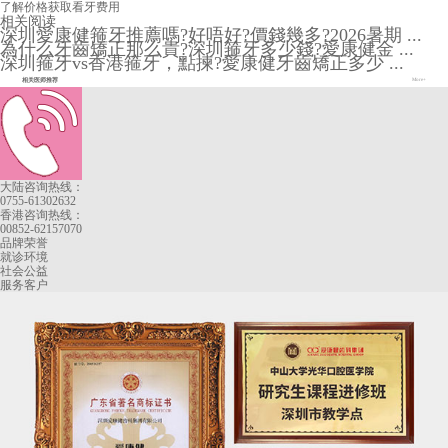
了解价格
获取看牙费用
相关阅读
深圳愛康健箍牙推薦嗎?好唔好?價錢幾多?2026暑期 ...
為什么牙齒矯正那么貴?深圳箍牙多少錢?愛康健金 ...
深圳箍牙vs香港箍牙，點揀?愛康健牙齒矯正多少 ...
相关医师推荐
More+
大陆咨询热线：
0755-61302632
香港咨询热线：
00852-62157070
品牌荣誉
就诊环境
社会公益
服务客户