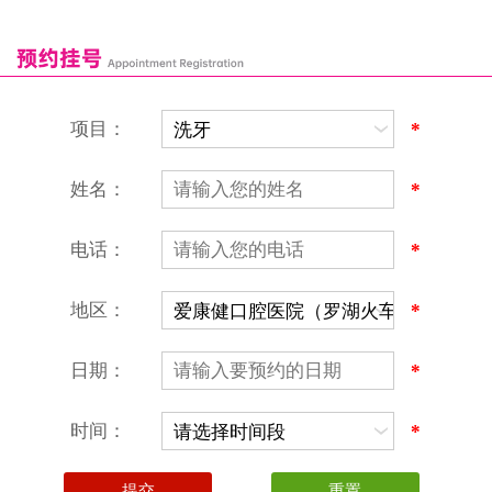
康辉口腔门诊部
富康口腔门诊部
恒洁口腔门诊部
恒乐口腔诊所
富港口腔诊所
项目：
*
姓名：
*
电话：
*
地区：
*
深圳爱康健口腔医院
地址：深圳市罗湖区建设路罗湖火车站大楼C区1-2楼北侧、4-8楼
营业时间：9:00-18:00
日期：
*
（节假日照常上班）
香港电话：00852-62157070
深圳电话：0755-61302632
时间：
*
微信线上预约：aikangjian1995
微信小程序：爱康健齿科
爱康健官方网站：www.ckj100.com
本网站信息仅供参考，不作为诊疗及医疗根据
深圳爱康健口腔医院版权所有 粤ICP备12058131号-2