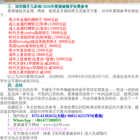
三、深圳箍牙几多钱?2026年爱康健箍牙收费参考
爱康健提供金属、陶瓷、隐形及舌侧四类主流箍牙方案，2026年暑期参考价格如
下：
·青少年金属托槽矫正 8800元起
·成人金属托槽矫正(简单) 12800元起
·成人金属托槽矫正(复杂) 23000元起
·时代天使comfos隐形矫正 18800元起
·时代天使隐形矫治(标准版) 25000元起
·美国Invisalign隐适美隐形矫正 38000元起
·美国Spark臻美联合矫正 36000元
·青少年复杂矫治 23000元起
·成年人复杂矫治 28000元起
·成年人疑难矫治(复杂+疑难) 32000元起
·时代天使K1早期矫治 减2000元
·时代天使Klpro早期矫治 减5000元
·其他儿童功能矫治 减1000
以上为2026暑期活动价，活动时间：2026年6月10日至9月15日。深港在读学生凭
学生证可额外减免500元。
四、总结
预防矫正后的反弹，关键在于科学佩戴保持器并坚持定期复诊——而这一切的前
提，是选择一家专业、可靠的口腔机构。爱康健凭借叁十一年的品牌沉淀、硕博正畸
专科团队、数字化诊疗技术以及贴心的深港服务，为追求健康笑容的你，提供了一个
值得信赖的选择。
温馨提示：本文价格仅供参考，具体收费以到院检查后医生制定的方案为准。建
议提前预约谘询，获取针对性矫正方案与准确报价。
1、预约电话：
0755-61302632(大陆)/ 00852-62157070(香港)
2、
WhatsApp：+8614775988935
3、爱康健官方网站：www.ckj100.com
到院告知->从优化官网看到活动过来
4、官方微信小程序：搜索【深圳爱康健齿科】进入完成预约
看牙活动
点击获取详情