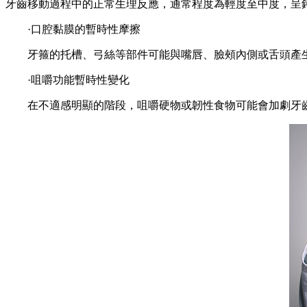
牙齒移動過程中的正常生理反應，通常程度為輕度至中度，呈
·口腔黏膜的暫時性摩擦
牙箍的托槽、弓絲等部件可能與嘴唇、臉頰內側或舌頭產生摩
·咀嚼功能暫時性變化
在不適感明顯的階段，咀嚼硬物或韌性食物可能會加劇牙齒的