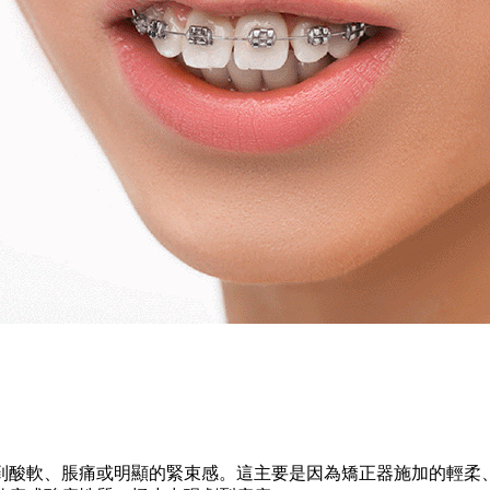
酸軟、脹痛或明顯的緊束感。這主要是因為矯正器施加的輕柔、