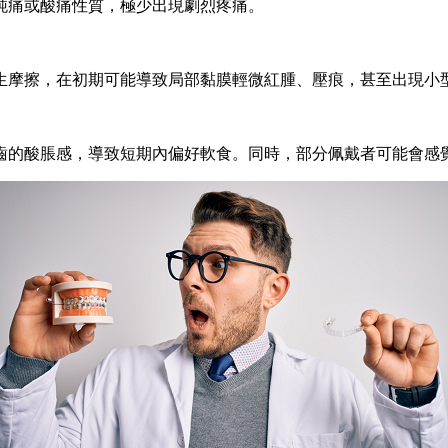
鈍痛或酸痛性質，極少出現劇烈疼痛。
擦，在初期可能導致局部黏膜輕微紅腫、壓痕，甚至出現小型
酸脹感，導致短期內偏好軟食。同時，部分佩戴者可能會感覺