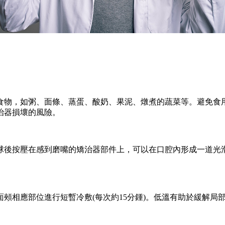
物，如粥、面條、蒸蛋、酸奶、果泥、燉煮的蔬菜等。避免食用
治器損壞的風險。
後按壓在感到磨嘴的矯治器部件上，可以在口腔內形成一道光滑
相應部位進行短暫冷敷(每次約15分鍾)。低溫有助於緩解局