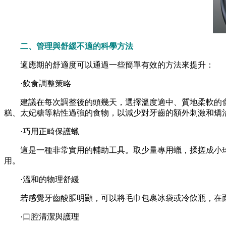
二、管理與舒緩不適的科學方法
適應期的舒適度可以通過一些簡單有效的方法來提升：
·飲食調整策略
建議在每次調整後的頭幾天，選擇溫度適中、質地柔軟的食
糕、太妃糖等粘性過強的食物，以減少對牙齒的額外刺激和矯
·巧用正畸保護蠟
這是一種非常實用的輔助工具。取少量專用蠟，揉搓成小球
用。
·溫和的物理舒緩
若感覺牙齒酸脹明顯，可以將毛巾包裹冰袋或冷飲瓶，在面頰
·口腔清潔與護理