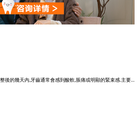
整後的幾天內,牙齒通常會感到酸軟,脹痛或明顯的緊束感.主要...