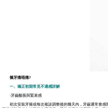
箍牙痛唔痛?
一、矯正初期常見不適感詳解
·牙齒酸脹與緊束感
初次安裝牙箍或每次複診調整後的幾天內，牙齒通常會感到