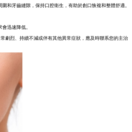
圍和牙齒縫隙，保持口腔衛生，有助於創口恢複和整體舒適。
求會迅速降低。
異常劇烈、持續不減或伴有其他異常症狀，應及時聯系您的主治