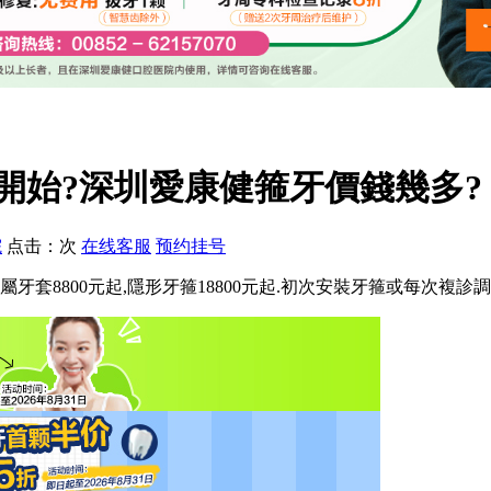
開始?深圳愛康健箍牙價錢幾多?
院
点击：
次
在线客服
预约挂号
牙套8800元起,隱形牙箍18800元起.初次安裝牙箍或每次複診調