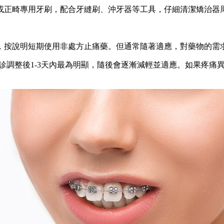
正畸專用牙刷，配合牙縫刷、沖牙器等工具，仔細清潔矯治器周
按說明短期使用非處方止痛藥。但通常隨著適應，對藥物的需
診調整後1-3天內最為明顯，隨後會逐漸減輕並適應。如果疼痛