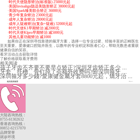
·时代天使隐形矫治(标准版) 25000元起
·美国Invisalign隐适美隐形矫正 38000元起
·美国Spark臻美联合矫正 36000元
·青少年复杂矫治 23000元起
·成年人复杂矫治 28000元起
·成年人疑难矫治(复杂+疑难) 32000元起
·时代天使K1早期矫治 减2000元
·时代天使Klpro早期矫治 减5000元
·其他儿童功能矫治 减1000
如果你正在深圳寻找靠谱的箍牙方案，选择一位专业过硬、经验丰富的正畸医生
至关重要。爱康健口腔陆卉医生，以数年的专业积淀和医者仁心，帮助无数患者重获
健康自信的笑容。
看牙活动
点击获取详情
了解价格
获取看牙费用
相关阅读
孩子牙齿不齐要不要早点矫正?深圳牙齿矫正多少 ...
牙套、托槽、骨钉掉了会额外收费吗?附深圳箍牙 ...
深圳箍牙多少錢?愛康健金屬牙套8800元起，矯牙治 ...
相关医师推荐
More+
大陆咨询热线：
0755-61302632
香港咨询热线：
00852-62157070
品牌荣誉
就诊环境