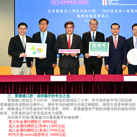
三、爱康健口腔：深圳箍牙的专业之选
爱康健口腔创立于1995年，深耕齿科领域近三十年。作为深圳老字号口腔品牌，
爱康健设有成熟的正畸中心，拥有专业的硕博主任级正畸团队。医院引进多种矫治技
术，能够满足不同患者的针对性需求。同时，爱康健拥有严格的消毒流程和感染控制
标准，为患者的治疗安全提供有力保障。
深圳箍牙价钱
?爱康健2026暑期箍牙价格收费：
·青少年金属托槽矫正 8800元起
·成人金属托槽矫正(简单) 12800元起
·成人金属托槽矫正(复杂) 23000元起
·时代天使comfos隐形矫正 18800元起