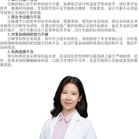
正畸的核心在于科学的设计方案。如果矫正设计时该拔牙而未拔牙，强行将牙齿
排齐，随着时间推移，牙齿因空间不足可能再次拥挤，导致复发。设计方案不合理是
导致矫正失败的主要因素。
2. 医生专业能力不足
正畸属于口腔医学中的专科领域，需要系统、规范的专业培训。部分全科医生并
未接受过正畸专业训练，仅通过矫治器厂家的短期认证就开始接诊，缺乏专业的正畸
设计能力，治疗方案往往只是简单排齐牙齿，治疗失败的比例自然较高。
3. 对复杂病例把控力不够
正畸专科医生有很多，其中不少是年轻医生。虽然获得了专业资格认证，但对复
杂错颌畸形病例的把控能力仍有不足，在治疗复杂病例时容易出现控制不当、预后不
佳的情况。
4. 机构选择不当
部分机构完全从商业利益出发，在适应症把控和矫治器选择上缺乏严格核查。此
外，患者未按医嘱佩戴保持器、口腔卫生维护不当等，也是导致矫正失败或复发的重
要原因。