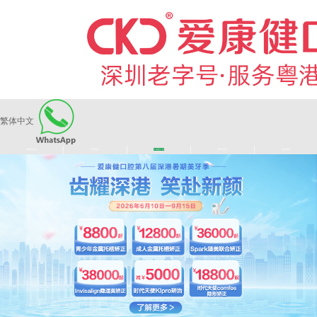
繁体中文
|
|
|
|
爱康健品牌
医师团队
长者医疗券
看牙活动
来院路线