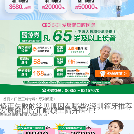
首页
>
口腔正畸专科
>
牙列稀疏
>
矫正失败的常见原因有哪些?深圳箍牙推荐
爱康健口腔正畸硕士陆卉医生!
来源:
愛康健
日期：2026-07-02