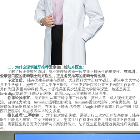
二、为什么深圳箍牙推荐
爱康健口腔
陆卉医生?
了解了矫正失败的原因，就不难理解选择一位专业正畸医生的重要性。
在深圳，
爱康健口腔的正畸硕士陆卉医生，正是备受推荐的正畸专科医师。
专业资质。
陆卉医生是副主任医师、大连医科大学正畸学硕士、香港中文大学公
共卫生学硕士。她曾在北京大学第三医院、中日友好医院等公立三甲医院工作多年，
并作为国 家重点学科优 秀人 才派往美国宾夕法尼亚大学留学深造。她还是美国
Invisalign(隐适美)正畸认证医师、德国Incognito舌侧矫治认证医生。
临床经验丰富。
陆卉医生从事正畸临床工作数年。擅长儿童、成人现代固定矫
治、自锁轻力矫治、Invisalign透明隐形矫治、Incognito舌侧矫治等，对各类复杂、疑
难错颌牙病例有深入研究。在国 际正畸著 名杂志《Angle正畸学杂志》以及中国《华
西口腔医学》杂志发表学术论文多篇。
擅长处理“二手病例”。
对于初次矫正失败、需要进行二次矫正的复杂病例，陆卉
医生经验尤为丰富。二次正畸难度大，患者往往伴有牙根吸收、牙周健康不佳等问
题，需要医生具备更高的诊断与方案设计能力。陆卉医生正是处理这类疑难病例的医
生。