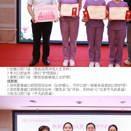
1.恒雅口腔门诊《智齿冠周冲洗人文关怀》
2.李川口腔诊所《我们”护理团队》
3.康辉口腔门诊《数智创新赋能人文护理》
优胜奖
1.深圳爱康健口腔医院综合科《以护暖心，守护口腔一致敬有温度的口腔护理》
2.深圳爱康健口腔医院综合科《微笑从“齿”开始，关怀由“心”出发平凡的真诚》
3.恒洁口腔门诊《平凡的真诚》