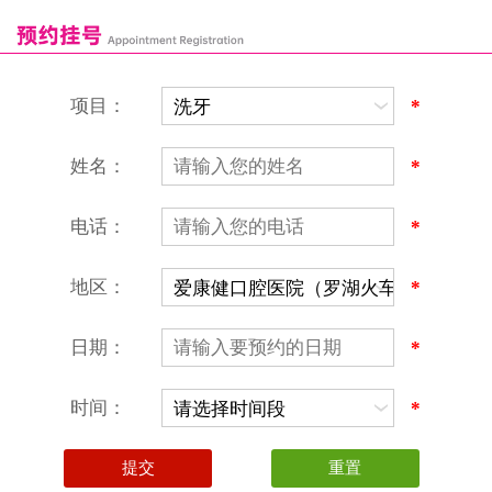
恒洁口腔门诊部
恒乐口腔诊所
富港口腔诊所
项目：
*
姓名：
*
电话：
*
地区：
*
深圳爱康健口腔医院
地址：深圳市罗湖区建设路罗湖火车站大楼C区1-2楼北侧、4-8楼
营业时间：9:00-18:00
日期：
*
（节假日照常上班）
香港电话：00852-62157070
深圳电话：0755-61302632
时间：
*
微信线上预约：aikangjian1995
微信小程序：爱康健齿科
爱康健官方网站：www.ckj100.com
本网站信息仅供参考，不作为诊疗及医疗根据
深圳爱康健口腔医院版权所有 粤ICP备12058131号-2
粤(B)广[2026]第07-22-878号