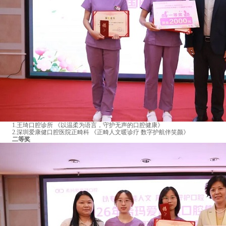
1.王琦口腔诊所 《以温柔为语言，守护无声的口腔健康》
2.深圳爱康健口腔医院正畸科 《正畸人文暖诊疗 数字护航伴笑颜》
二等奖