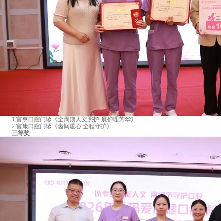
1.富亨口腔门诊《全周期人文照护·展护理芳华》
2.富康口腔门诊《齿间暖心 全程守护》
三等奖