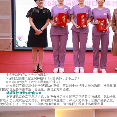
4.恒美口腔门诊《护士的日常》
5.深圳爱康健口腔医院种植科《人文关怀，永不止步》
6.富港口腔诊所《做个有温度的护理人》
此次表彰不仅是对优秀护理团队的嘉奖，更是对全体护理人员的激励，推动集团
口腔护理服务向更专业、更温暖、更优质方向迈进。
砥砺前行 守护口腔向未来
刘丽娜总监作活动总结讲话，她充分肯定本次展评活动的意义与成果，勉励全体
护理人员以此次活动为契机，持续提升专业能力，深化人文关怀，以更严谨的态度、
更贴心的服务，守护每一位顾客的口腔健康，助力集团护理事业高质量发展。