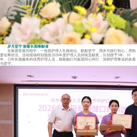
岁月坚守 致敬长期奉献者
在集团发展历程中，一批批护理人扎根岗位、默默坚守，用岁月践行初心，用热
爱诠释担当。活动现场特别颁发2026年度护理人员持续贡献奖，分别授予5年、10
年、15年长期服务的优秀护理人员，致敬她们与集团同心同行、深耕护理事业的执着
与坚守。