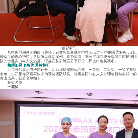
精彩瞬间
从
智齿
冠周冲洗的细节关怀，到数智创新赋能护理;从无声守护的温柔服务，到正
畸诊疗的暖心护航，各队伍以鲜活案例、真挚演绎，充分展现希玛爱康健口腔护理团
队的专业实力与人文温度。评委团从多维度公平打分，评选出各类奖项。
荣耀加冕 表彰优 秀树标杆
经过激烈展示与严谨评分，活动现场揭晓优胜奖、三等奖、二等奖、一等奖获奖
名单，集团领导及嘉宾依次为获奖团队颁奖，肯定各团队在人文护理创新与实践中的
突出成果，获奖名单如下：
获奖名单
一等奖