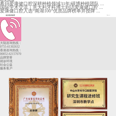
相关阅读
希玛爱康健口腔深耕种植领域31年|硕博种植团队 ...
国际学术交流｜意大利牙科博士到访爱康健口腔 ...
爱康健口腔入选“南湖100”优质品牌榜单并授牌 ...
相关医师推荐
More+
大陆咨询热线：
0755-61302632
香港咨询热线：
00852-62157070
品牌荣誉
就诊环境
社会公益
服务客户