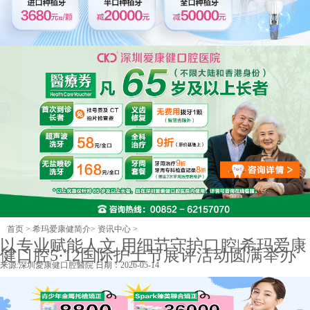
首页
>
希玛爱康健简介
>
资讯中心
>
以专业赋能人文 用细节守护口腔|希玛爱康
健口腔5·12国际护士节展评活动圆满举办
来源:
深圳愛康健口腔醫院
日期：2026-05-14