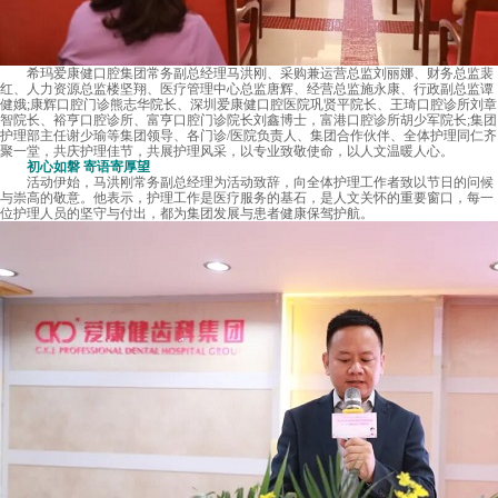
希玛爱康健口腔集团常务副总经理马洪刚、采购兼运营总监刘丽娜、财务总监裴
红、人力资源总监楼坚翔、医疗管理中心总监唐辉、经营总监施永康、行政副总监谭
健娥;康辉口腔门诊熊志华院长、深圳爱康健口腔医院巩贤平院长、王琦口腔诊所刘章
智院长、裕亨口腔诊所、富亨口腔门诊院长刘鑫博士，富港口腔诊所胡少军院长;集团
护理部主任谢少瑜等集团领导、各门诊/医院负责人、集团合作伙伴、全体护理同仁齐
聚一堂，共庆护理佳节，共展护理风采，以专业致敬使命，以人文温暖人心。
初心如磐 寄语寄厚望
活动伊始，马洪刚常务副总经理为活动致辞，向全体护理工作者致以节日的问候
与崇高的敬意。他表示，护理工作是医疗服务的基石，是人文关怀的重要窗口，每一
位护理人员的坚守与付出，都为集团发展与患者健康保驾护航。