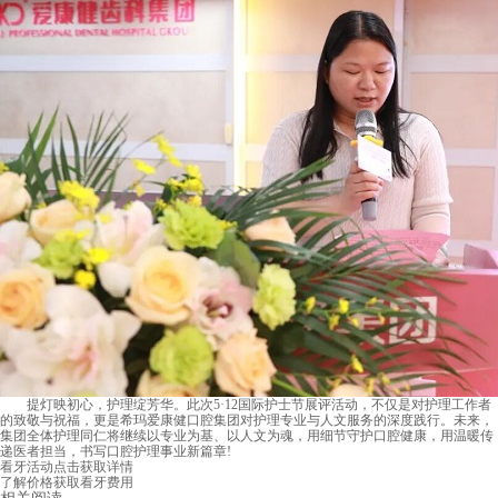
提灯映初心，护理绽芳华。此次5·12国际护士节展评活动，不仅是对护理工作者
的致敬与祝福，更是希玛爱康健口腔集团对护理专业与人文服务的深度践行。未来，
集团全体护理同仁将继续以专业为基、以人文为魂，用细节守护口腔健康，用温暖传
递医者担当，书写口腔护理事业新篇章!
看牙活动
点击获取详情
了解价格
获取看牙费用