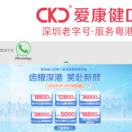
繁体中文
|
|
|
|
爱康健品牌
医师团队
长者医疗券
看牙活动
来院路线