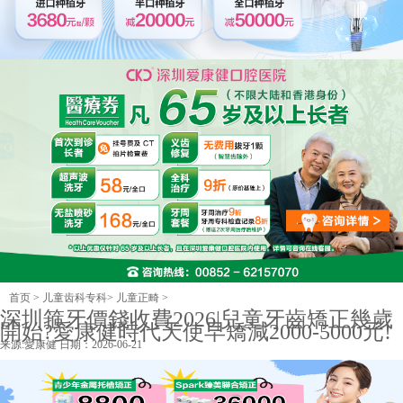
首页
>
儿童齿科专科
>
儿童正畸
>
深圳箍牙價錢收費2026|兒童牙齒矯正幾歲
開始?愛康健時代天使早矯減2000-5000元!
来源:
愛康健
日期：2026-06-21