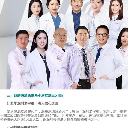
三、點解揀愛康健為小朋友矯正牙齒?
1. 31年深圳老字號，港人信心之選
愛康健成立於1995年，深耕深圳超過30年，獲頒「深圳老字號」認證，旗下擁有
一間二級口腔專科醫院及12間連鎖門店，分佈羅湖、福田、南山等核心區域。累計服
務香港病人超過100萬人次，係深圳接待港人較多嘅醫療機構之一。
2. 碩博醫師團隊領銜