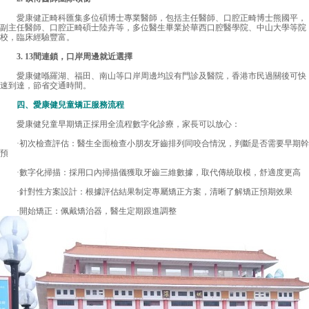
愛康健
正畸科匯集多位碩博士專業醫師，包括主任醫師、口腔正畸博士熊國平，
副主任醫師、口腔正畸碩士陸卉等，多位醫生畢業於華西口腔醫學院、中山大學等院
校，臨床經驗豐富。
3. 13間連鎖，口岸周邊就近選擇
愛康健喺羅湖、福田、南山等口岸周邊均設有門診及醫院，香港市民過關後可快
速到達，節省交通時間。
四、愛康健兒童矯正服務流程
愛康健兒童早期矯正採用全流程數字化診療，家長可以放心：
·初次檢查評估：醫生全面檢查小朋友牙齒排列同咬合情況，判斷是否需要早期幹
預
·數字化掃描：採用口內掃描儀獲取牙齒三維數據，取代傳統取模，舒適度更高
·針對性方案設計：根據評估結果制定專屬矯正方案，清晰了解矯正預期效果
·開始矯正：佩戴矯治器，醫生定期跟進調整