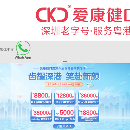
繁体中文
|
|
|
|
爱康健品牌
医师团队
长者医疗券
看牙活动
来院路线