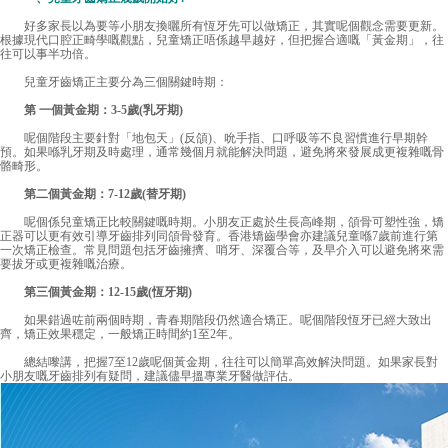
好多家長以為要等小朋友換曬所有恆牙先可以做矯正，其實呢個觀念需要更新。
根據現代口腔正畸學嘅觀點，兒童矯正唔係越早越好，但把握合適嘅「黃金期」，往
往可以事半功倍。
兒童牙齒矯正主要分為三個關鍵時期：
第 一個黃金期：3-5歲(乳牙期)
呢個階段主要針對「地包天」(反頜)、吮手指、口呼吸等不良習慣進行早期幹
預。如果喺乳牙期及時處理，通常幾個月就能解決問題，避免將來發展成更複雜嘅骨
骼畸形。
第二個黃金期：7-12歲(替牙期)
呢個係兒童矯正比較關鍵嘅時期。小朋友正處於生長高峰期，頜骨可塑性強，矯
正器可以更有效引導牙齒排列同頜骨發育。香港矯齒學會亦建議兒童喺7歲前進行第
一次矯正檢查。常見問題包括牙齒擁擠、哨牙、深覆合等，及早介入可以避免將來需
要拔牙或更複雜嘅治療。
第三個黃金期：12-15歲(恆牙期)
如果錯過咗前兩個時期，青春期階段仍然適合矯正。呢個階段恆牙已經大致出
齊，矯正效果穩定，一般矯正時間約1至2年。
總結嚟講，把握7至12歲呢個黃金期，往往可以簡單高效解決問題。如果家長對
小朋友嘅牙齒排列有疑問，建議儘早搵專業牙醫做評估。