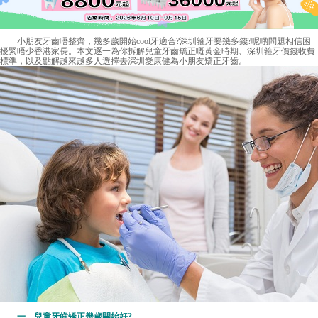
小朋友牙齒唔整齊，幾多歲開始cool牙適合?深圳箍牙要幾多錢?呢啲問題相信困
擾緊唔少香港家長。本文逐一為你拆解兒童牙齒矯正嘅黃金時期、深圳箍牙價錢收費
標準，以及點解越來越多人選擇去深圳愛康健為小朋友矯正牙齒。
一、兒童牙齒矯正幾歲開始好?