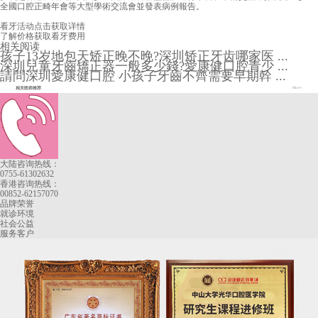
全國口腔正畸年會等大型學術交流會並發表病例報告。
看牙活动
点击获取详情
了解价格
获取看牙费用
相关阅读
孩子13岁地包天矫正晚不晚?深圳矫正牙齿哪家医 ...
深圳兒童牙齒矯正器一般多少錢?愛康健口腔青少 ...
請問深圳愛康健口腔 小孩子牙齒不齊需要早期幹 ...
相关医师推荐
More+
大陆咨询热线：
0755-61302632
香港咨询热线：
00852-62157070
品牌荣誉
就诊环境
社会公益
服务客户