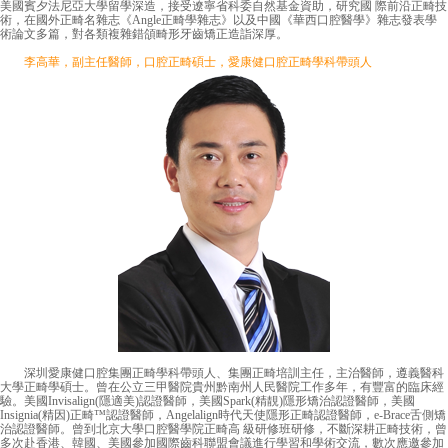
美國賓夕法尼亞大學留學深造，接受遼寧省科委自然基金資助，研究國 際前沿正畸技
術，在國外正畸名雜志《Angle正畸學雜志》以及中國《華西口腔醫學》雜志發表學
術論文多篇，對各類複雜錯頜畸形牙齒矯正造詣深厚。
李高華，副主任醫師，口腔正畸碩士，愛康健口腔正畸學科帶頭人
深圳愛康健口腔集團正畸學科帶頭人、集團正畸培訓主任，主治醫師，遵義醫科
大學正畸學碩士。曾在公立三甲醫院貴州黔南州人民醫院工作多年，有豐富的臨床經
驗。美國Invisalign(隱適美)認證醫師，美國Spark(精靚)隱形矯治認證醫師，美國
Insignia(精因)正畸™認證醫師，Angelalign時代天使隱形正畸認證醫師，e-Brace舌側矯
治認證醫師。曾到北京大學口腔醫學院正畸高 級研修班研修，不斷深耕正畸技術，曾
多次赴香港、韓國、美國參加國際齒科聯盟會議進行學習和學術交流，數次應邀參加