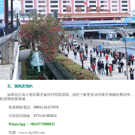
五、諮詢及預約
如果你正為小朋友嘅牙齒排列問題煩惱，或想了解更多深圳箍牙價錢收費詳情，
歡迎聯絡愛康健。
·香港聯絡電話：
00852-62157070
·大陸咨詢熱線：
0755-61302632
·
WhatsApp：+8614775988935
·官網：www.ckj100.com