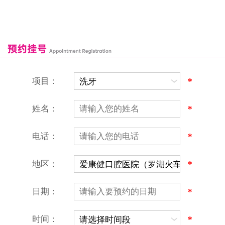
福田口岸
深圳湾口岸
深圳爱康健口腔医院
康辉口腔门诊部
富康口腔门诊部
恒洁口腔门诊部
恒乐口腔诊所
富港口腔诊所
项目：
*
姓名：
*
电话：
*
地区：
*
深圳爱康健口腔医院
地址：深圳市罗湖区建设路罗湖火车站大楼C区1-2楼北侧、4-8楼
营业时间：9:00-18:00
日期：
*
（节假日照常上班）
香港电话：00852-62157070
深圳电话：0755-61302632
时间：
*
微信线上预约：aikangjian1995