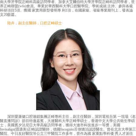
南大學牙學院正畸科高級訪問學者、加拿大艾爾伯特大學牙學院正畸科訪問學者，世
界正畸聯盟(wfo)會員。畢業於華西醫科大學口腔醫學院。學術成就:主持、參與各級
科研項目5項、獲國 家實用新型發明專 利1項，在國家級、省級專業期刊上，發表論
文20餘篇。
陸卉，副主任醫師，口腔正畸碩士
深圳愛康健口腔連鎖集團正畸專科主任，副主任醫師，深圳電視台第 一現場《名
醫直播問診》節目特邀嘉賓，大連醫科大學正畸學碩士，香港中文大學公共衛生學碩
士，美國賓夕法尼亞大學高級訪問學者，獲得大連市科技進步一等獎，美國
Invisalign(隱適美)正畸認證醫師，德國Incognito舌側矯治認證醫生。曾在北京大學第三
醫院、中日友好醫院等公立三甲醫院工作多年，曾作為國 家重點學科優 秀人才派往