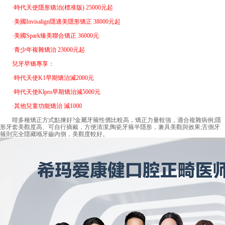
·時代天使隱形矯治(標准版) 25000元起
·美國Invisalign隱適美隱形矯正 38000元起
·美國Spark臻美聯合矯正 36000元
·青少年複雜矯治 23000元起
兒牙早矯專享：
·時代天使K1早期矯治減2000元
·時代天使Klpro早期矯治減5000元
·其他兒童功能矯治 減1000
咁多種矯正方式點揀好?金屬牙箍性價比較高，矯正力量較強，適合複雜病例;隱
形牙套美觀度高、可自行摘戴，方便清潔;陶瓷牙箍半隱形，兼具美觀與效果;舌側牙
箍則完全隱藏喺牙齒內側，美觀度較好。