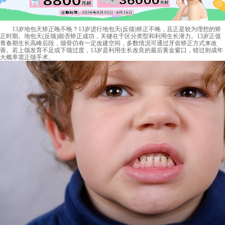
13岁地包天矫正晚不晚？13岁进行地包天(反颌)矫正不晚，且正是较为理想的矫
正时期。地包天(反颌)能否矫正成功，关键在于区分类型和利用生长潜力。13岁正值
青春期生长高峰后段，颌骨仍有一定改建空间，多数情况可通过牙齿矫正方式来改
善。若上颌发育不足或下颌过度，13岁是利用生长改良的最后黄金窗口，错过则成年
大概率需正颌手术。