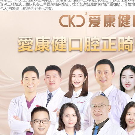
畸硕士、许欢 主治医师/正畸硕士、董唯吉 主治医师/正畸硕士及杜艺平 副主任医师等
资深正畸组成，团队具备三甲医院临床经验，擅长复杂疑难病例(如严重拥挤、骨性地
包天)的矫治，能提供个性化方案。