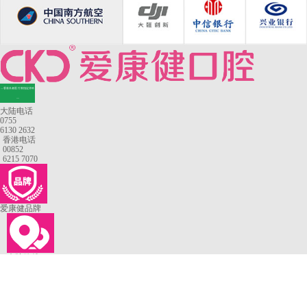
—香港长者医疗券指定牙科
—
大陆电话
0755
6130 2632
香港电话
00852
6215 7070
爱康健品牌
来院路线
罗湖口岸
福田口岸
深圳湾口岸
深圳爱康健口腔医院
康辉口腔门诊部