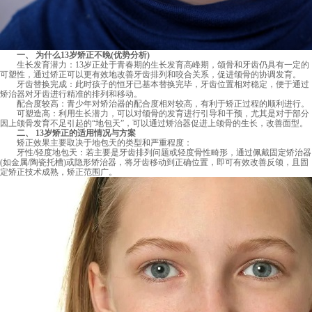
一、 为什么13岁矫正不晚(优势分析)
生长发育潜力：13岁正处于青春期的生长发育高峰期，颌骨和牙齿仍具有一定的
可塑性，通过矫正可以更有效地改善牙齿排列和咬合关系，促进颌骨的协调发育。
牙齿替换完成：此时孩子的恒牙已基本替换完毕，牙齿位置相对稳定，便于通过
矫治器对牙齿进行精准的排列和移动。
配合度较高：青少年对矫治器的配合度相对较高，有利于矫正过程的顺利进行。
可塑造高：利用生长潜力，可以对颌骨的发育进行引导和干预，尤其是对于部分
因上颌骨发育不足引起的“地包天”，可以通过矫治器促进上颌骨的生长，改善面型。
二、 13岁矫正的适用情况与方案
矫正效果主要取决于地包天的类型和严重程度：
牙性/轻度地包天：若主要是牙齿排列问题或轻度骨性畸形，通过佩戴固定矫治器
(如金属/陶瓷托槽)或隐形矫治器，将牙齿移动到正确位置，即可有效改善反颌，且固
定矫正技术成熟，矫正范围广。