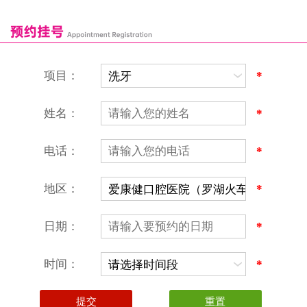
富康口腔门诊部
恒洁口腔门诊部
恒乐口腔诊所
富港口腔诊所
项目：
*
姓名：
*
电话：
*
地区：
*
深圳爱康健口腔医院
地址：深圳市罗湖区建设路罗湖火车站大楼C区1-2楼北侧、4-8楼
营业时间：9:00-18:00
日期：
*
（节假日照常上班）
香港电话：00852-62157070
深圳电话：0755-61302632
时间：
*
微信线上预约：aikangjian1995
微信小程序：爱康健齿科
爱康健官方网站：www.ckj100.com
本网站信息仅供参考，不作为诊疗及医疗根据
深圳爱康健口腔医院版权所有 粤ICP备12058131号-2