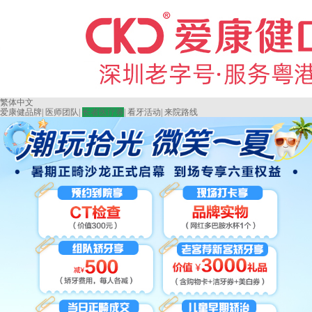
繁体中文
爱康健品牌
|
医师团队
|
长者医疗券
|
看牙活动
|
来院路线