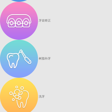
牙齿矫正
树脂补牙
洗牙