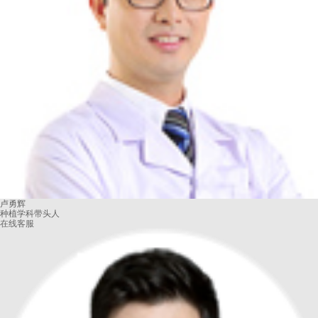
卢勇辉
种植学科带头人
在线客服