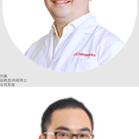
刘鑫
副教授/种植博士
在线客服