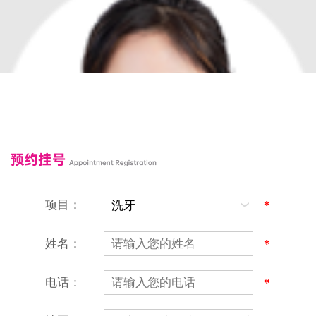
项目：
*
姓名：
*
电话：
*
林露露
恒洁门诊院长
在线客服