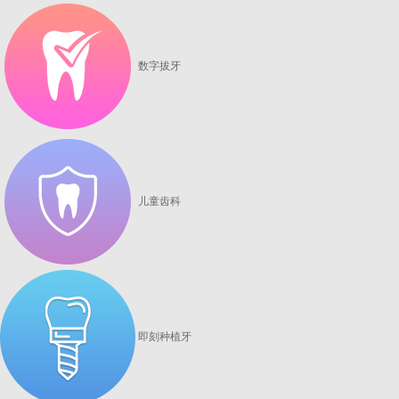
数字拔牙
儿童齿科
即刻种植牙