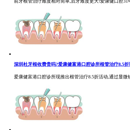
前牙根管治疗难度相对简单,后牙难度更大!爱康健口腔31年
深圳杜牙根收费贵吗?爱康健富港口腔诊所根管治疗8.5折
爱康健富港口腔诊所现推出根管治疗8.5折活动,通过显微