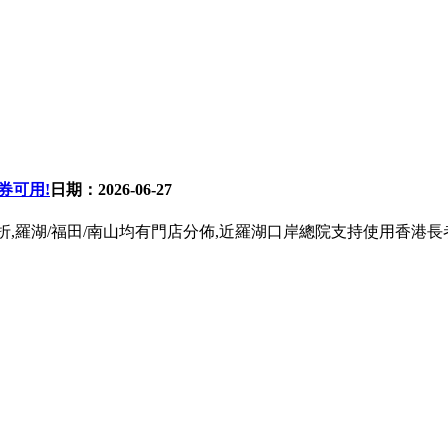
券可用!
日期：2026-06-27
牙根8.5折,羅湖/福田/南山均有門店分佈,近羅湖口岸總院支持使用