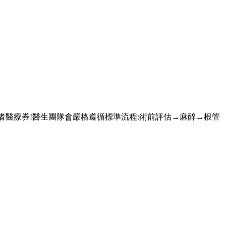
香港長者醫療券!醫生團隊會嚴格遵循標準流程:術前評估→麻醉→根管