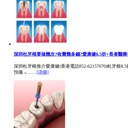
深圳杜牙根要做幾次?收費幾多錢?愛康健8.5折+長者醫療
深圳杜牙根推介愛康健(香港電話852-62157070)杜
預備→……
[详细]