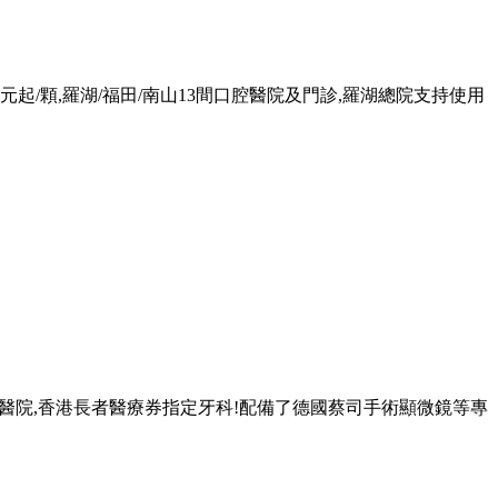
1680元起/顆,羅湖/福田/南山13間口腔醫院及門診,羅湖總院支持使用
腔專科醫院,香港長者醫療券指定牙科!配備了德國蔡司手術顯微鏡等專