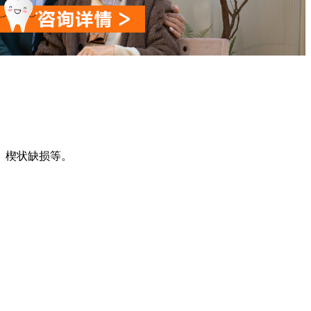
、楔状缺损等。