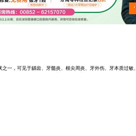
状之一，可见于龋齿、牙髓炎、根尖周炎、牙外伤、牙本质过敏