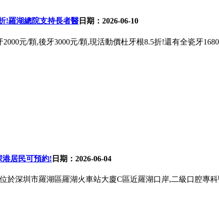
折!羅湖總院支持長者醫
日期：2026-06-10
牙2000元/顆,後牙3000元/顆,現活動價杜牙根8.5折!還有全瓷牙
深港居民可預約!
日期：2026-06-04
牙根8.5折,位於深圳市羅湖區羅湖火車站大廈C區近羅湖口岸,二級口