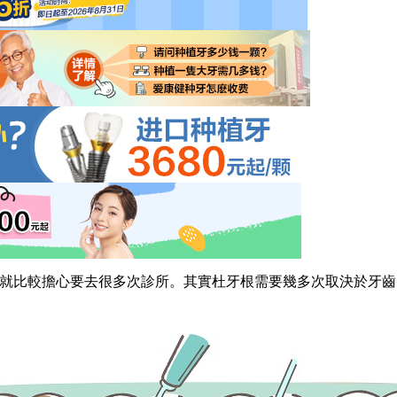
就比較擔心要去很多次診所。其實杜牙根需要幾多次取決於牙齒