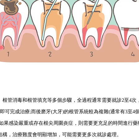
管消毒和根管填充等多個步驟，全過程通常需要就診2至4次，
完成治療;而後磨牙(大牙)的根管系統較為複雜(通常有3至4
果感染嚴重或存在根尖周圍炎症，則需要更充足的時間進行藥
構，治療難度會明顯增加，可能需要更多次就診處理。