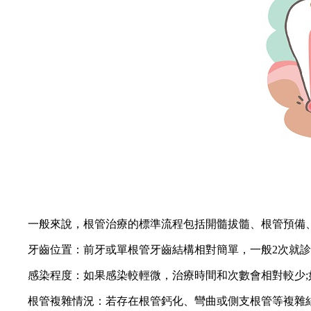
一般來說，根管治療的標準流程包括開髓拔髓、根管預備、根
牙齒位置：前牙或單根管牙齒結構相對簡單，一般2次就診即可
感染程度：如果感染較輕微，治療時間和次數會相對較少;如
根管複雜情況：若存在根管鈣化、彎曲或側支根管等複雜結