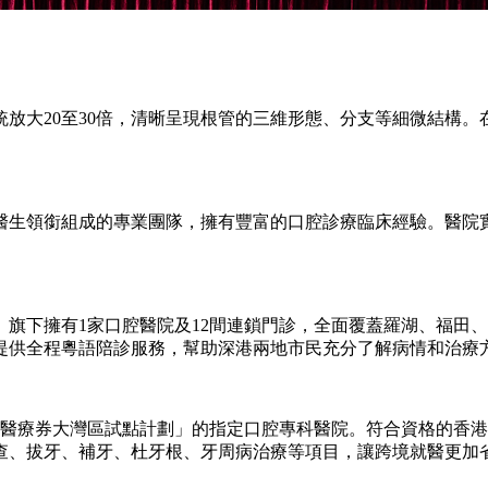
放大20至30倍，清晰呈現根管的三維形態、分支等細微結構
。
生領銜組成的專業團隊，擁有豐富的口腔診療臨床經驗。醫院實
旗下擁有1家口腔醫院及12間連鎖門診，全面覆蓋羅湖、福田
提供全程粵語陪診服務，幫助深港兩地市民充分了解病情和治療
醫療券大灣區試點計劃」的指定口腔專科醫院。符合資格的香港長
查、拔牙、補牙、杜牙根、牙周病治療等項目，讓跨境就醫更加