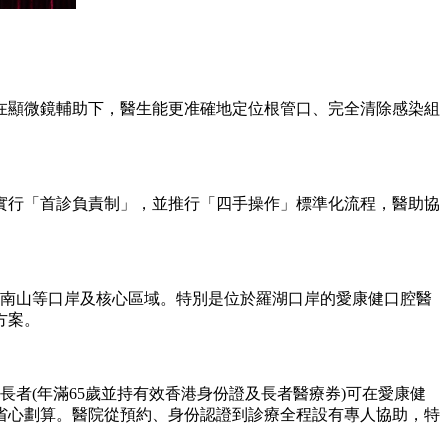
。在顯微鏡輔助下，醫生能更准確地定位根管口、完全清除感染組
行「首診負責制」，並推行「四手操作」標準化流程，醫助協
、南山等口岸及核心區域。特別是位於羅湖口岸的愛康健口腔醫
方案。
者(年滿65歲並持有效香港身份證及長者醫療券)可在愛康健
省心劃算。醫院從預約、身份認證到診療全程設有專人協助，特