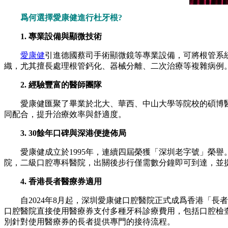
爲何選擇愛康健進行杜牙根?
1. 專業設備與顯微技術
愛康健
引進德國蔡司手術顯微鏡等專業設備，可將根管系統
織，尤其擅長處理根管鈣化、器械分離、二次治療等複雜病例
2. 經驗豐富的醫師團隊
愛康健匯聚了畢業於北大、華西、中山大學等院校的碩博醫
同配合，提升治療效率與舒適度。
3. 30餘年口碑與深港便捷佈局
愛康健成立於1995年，連續四屆榮獲「深圳老字號」榮譽。
院，二級口腔專科醫院，出關後步行僅需數分鐘即可到達，並
4. 香港長者醫療券適用
自2024年8月起，深圳愛康健口腔醫院正式成爲香港「長者
口腔醫院直接使用醫療券支付多種牙科診療費用，包括口腔檢
別針對使用醫療券的長者提供專門的接待流程。