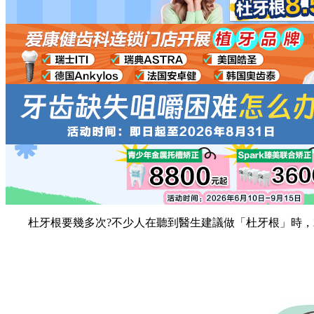
杜牙根要幾多次?不少人在聽到醫生建議做「杜牙根」時，