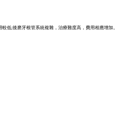
較低;後磨牙根管系統複雜，治療難度高，費用相應增加。