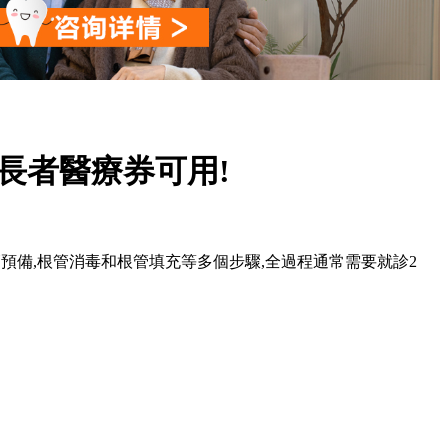
!長者醫療券可用!
,根管預備,根管消毒和根管填充等多個步驟,全過程通常需要就診2