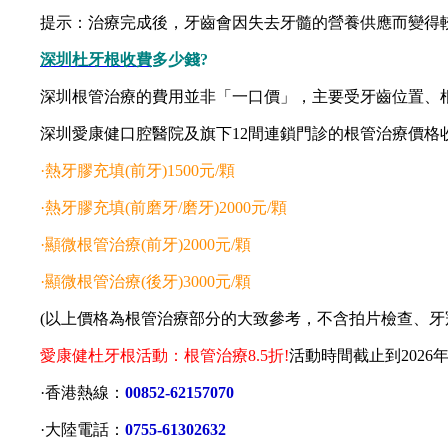
提示：治療完成後，牙齒會因失去牙髓的營養供應而變得較
深圳杜牙根收費
多少錢?
深圳根管治療的費用並非「一口價」，主要受牙齒位置、根管
深圳愛康健口腔醫院及旗下12間連鎖門診的根管治療價格
·熱牙膠充填(前牙)1500元/顆
·熱牙膠充填(前磨牙/磨牙)2000元/顆
·顯微根管治療(前牙)2000元/顆
·顯微根管治療(後牙)3000元/顆
(以上價格為根管治療部分的大致參考，不含拍片檢查、牙冠
愛康健杜牙根活動：根管治療8.5折!
活動時間截止到2026
·香港熱線：
00852-62157070
·大陸電話：
0755-61302632