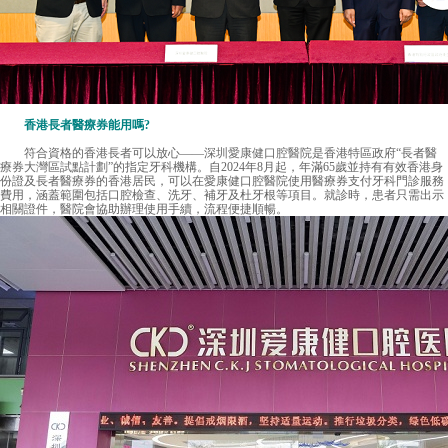
香港長者醫療券能用嗎?
符合資格的香港長者可以放心——
深圳愛康健口腔醫院
是香港特區政府“長者醫
療券大灣區試點計劃”的指定牙科機構。自2024年8月起，年滿65歲並持有有效香港身
份證及長者醫療券的香港居民，可以在愛康健口腔醫院使用醫療券支付牙科門診服務
費用，涵蓋範圍包括口腔檢查、洗牙、補牙及杜牙根等項目。就診時，患者只需出示
相關證件，醫院會協助辦理使用手續，流程便捷順暢。