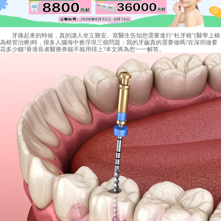
牙痛起來的時候，真的讓人坐立難安。當醫生告知您需要進行“杜牙根”(醫學上稱
為根管治療)時，很多人腦海中會浮現三個問題：我的牙齒真的需要做嗎?在深圳做要
花多少錢?香港長者醫療券能不能用得上?本文將為您一一解答。