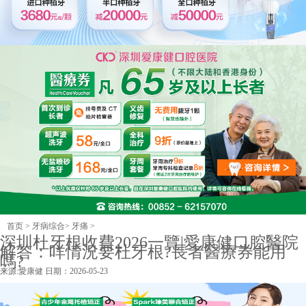
首页
>
牙病综合
>
牙痛
>
深圳杜牙根收費2026一覽|愛康健口腔醫院
解答：咩情況要杜牙根?長者醫療券能用
嗎?
来源:
愛康健
日期：2026-05-23