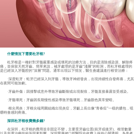
什麼情況下需要杜牙根?
杜牙根是一種針對牙髓嚴重感染或壞死的治療方法，目的是清除感染源、解除疼
痛，並保留天然牙齒。簡單來說，補牙處理的是牙齒“淺層”的蛀洞，而杜牙根處理的
是已經深入牙髓腔的“深層”問題。通常出現以下情況，醫生會建議進行根管治療：
·深度蛀牙：蛀牙已經深入到牙髓，導致牙神經發炎，出現持續性自發疼痛，尤其
在夜間可能加劇。
·牙齒外傷：因撞擊或意外導致牙齒斷裂或出現裂痕，牙髓直接暴露並受感染。
·牙髓壞死：牙齒因長期慢性感染導致牙髓壞死，牙齒顏色異常變暗。
·根尖周炎：牙根尖端周圍組織出現炎症，牙齦上長出像“青春痘”一樣的膿包，咀
嚼時會感到疼痛。
深圳杜牙根收費
幾多錢?
在深圳，杜牙根的費用並非固定不變，主要受牙齒位置(前牙或後牙)、根管數量
以及所選治療技術等因素影響。深圳愛康健口腔醫院在收費上保持公開透明，為患者