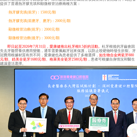
提供了普通熱牙膠充填和顯微根管治療兩種方案：
·熱牙膠充填(前牙)：1500元/顆
·熱牙膠充填(前磨牙、磨牙)：2000元/顆
·顯微根管治療(前牙)：2000元/顆
·顯微根管治療(後牙)：3000元/顆
即日起至2026年7月31日，愛康健推出杜牙根8.5折的活動。
杜牙根後的牙齒會因
失去牙髓營養供應而變脆，通常需要佩戴牙冠來保護，以防止咬硬物時發生折裂。牙
冠費用根據材質有所不同，愛康健也為患者提供了多種選擇，
如生物合金烤瓷牙880
元/顆、鋯美全瓷牙1680元/顆、格萊美全瓷牙2580元/顆
，患者可根據自身情況和醫生
建議靈活選擇。