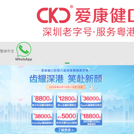
繁体中文
|
|
|
|
爱康健品牌
医师团队
长者医疗券
看牙活动
来院路线