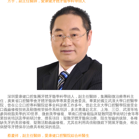
方宇，副主任醫師，愛康健牙體牙髓學科帶頭人
深圳愛康健口腔集團牙體牙髓學科帶頭人，副主任醫師，集團顯微治療專科主
任，廣東省口腔醫學會牙體牙髓病學專業委員會委員。畢業於國立武漢大學口腔醫學
院，曾在公立口腔專科醫院從事全科診療工作多年。曾赴北京大學口腔醫學院接受全
口義齒修複技術及顯微根管操作系統培訓，多次應邀赴北京、上海、三亞、武漢等地
參與樹脂美學的3D世界、微創美學修複、華南口腔修複臨床疑難問題學術研討會等專
業技術培訓及學術研討會。擅長項目：疑難牙體牙髓病治療、阻生智齒的拔除、各種
缺失牙的美容修複、疑難活動義齒修複。尤其在利用高倍顯微鏡下開展牙髓炎、根尖
病變等牙體保存治療具有較深的造詣。
蔡慶祥，副主任醫師，愛康健口腔醫院綜合科醫生