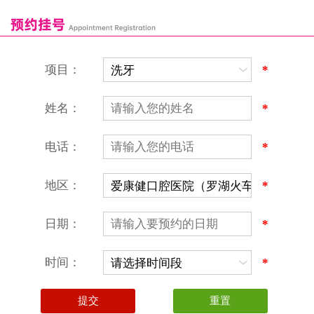
富康口腔门诊部
恒洁口腔门诊部
恒乐口腔诊所
富港口腔诊所
项目：
*
姓名：
*
电话：
*
地区：
*
深圳爱康健口腔医院
地址：深圳市罗湖区建设路罗湖火车站大楼C区1-2楼北侧、4-8楼
营业时间：9:00-18:00
日期：
*
（节假日照常上班）
香港电话：00852-62157070
深圳电话：0755-61302632
时间：
*
微信线上预约：aikangjian1995
微信小程序：爱康健齿科
爱康健官方网站：www.ckj100.com
本网站信息仅供参考，不作为诊疗及医疗根据
深圳爱康健口腔医院版权所有 粤ICP备12058131号-2
粤(B)广[2026]第07-22-878号