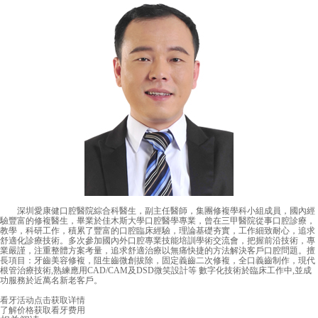
深圳愛康健口腔醫院綜合科醫生，副主任醫師，集團修複學科小組成員，國內經
驗豐富的修複醫生，畢業於佳木斯大學口腔醫學專業，曾在三甲醫院從事口腔診療，
教學，科研工作，積累了豐富的口腔臨床經驗，理論基礎夯實，工作細致耐心，追求
舒適化診療技術。多次參加國內外口腔專業技能培訓學術交流會，把握前沿技術，專
業嚴謹，注重整體方案考量，追求舒適治療以無痛快捷的方法解決客戶口腔問題。擅
長項目：牙齒美容修複，阻生齒微創拔除，固定義齒二次修複，全口義齒制作，現代
根管治療技術,熟練應用CAD/CAM及DSD微笑設計等 數字化技術於臨床工作中,並成
功服務於近萬名新老客戶。
看牙活动
点击获取详情
了解价格
获取看牙费用