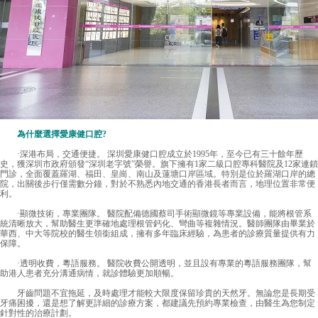
為什麼選擇愛康健口腔?
·深港布局，交通便捷。 深圳愛康健口腔成立於1995年，至今已有三十餘年歷
史，獲深圳市政府頒發“深圳老字號”榮譽。旗下擁有1家二級口腔專科醫院及12家連鎖
門診，全面覆蓋羅湖、福田、皇崗、南山及蓮塘口岸區域。特別是位於羅湖口岸的總
院，出關後步行僅需數分鐘，對於不熟悉內地交通的香港長者而言，地理位置非常便
利。
·顯微技術，專業團隊。 醫院配備德國蔡司手術顯微鏡等專業設備，能將根管系
統清晰放大，幫助醫生更準確地處理根管鈣化、彎曲等複雜情況。醫師團隊由畢業於
華西、中大等院校的醫生領銜組成，擁有多年臨床經驗，為患者的診療質量提供有力
保障。
·透明收費，粵語服務。 醫院收費公開透明，並且設有專業的粵語服務團隊，幫
助港人患者充分溝通病情，就診體驗更加順暢。
牙齒問題不宜拖延，及時處理才能較大限度保留珍貴的天然牙。無論您是長期受
牙痛困擾，還是想了解更詳細的診療方案，都建議先預約專業檢查，由醫生為您制定
針對性的治療計劃。