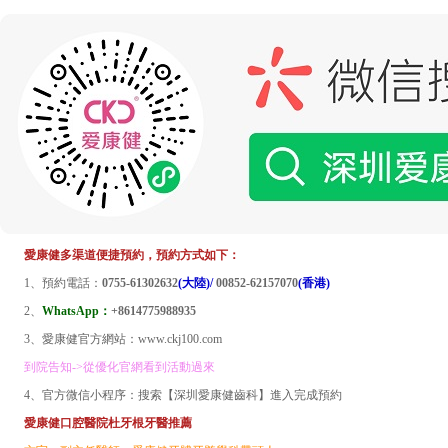
愛康健多渠道便捷預約，預約方式如下：
1、預約電話：
0755-61302632
(大陸)/
00852-62157070
(香港)
2、
WhatsApp：
+8614775988935
3、愛康健官方網站：www.ckj100.com
到院告知->從優化官網看到活動過來
4、官方微信小程序：搜索【深圳愛康健齒科】進入完成預約
愛康健口腔醫院杜牙根牙醫推薦