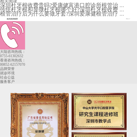
相关阅读
深圳杜牙根收费贵吗?爱康健富港口腔诊所根管治 ...
传统杜牙根和显微杜牙根哪个好?深圳杜牙根收费 ...
根管治疗后为什么要做牙套?深圳爱康健根管治疗 ...
相关医师推荐
More+
大陆咨询热线：
0755-61302632
香港咨询热线：
00852-62157070
品牌荣誉
就诊环境
社会公益
服务客户