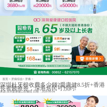
首页
>
牙病综合
>
牙痛
>
深圳杜牙根收費多少錢?愛康健8.5折+香港
長者醫療券，深港居民可預約!
来源:
深圳愛康健口腔醫院
日期：2026-06-04