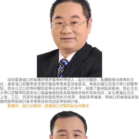
深圳愛康健口腔集團牙體牙髓學科帶頭人，副主任醫師，集團顯微治療專科主
任，廣東省口腔醫學會牙體牙髓病學專業委員會委員。畢業於國立武漢大學口腔醫學
院，曾在公立口腔專科醫院從事全科診療工作多年，積累了數例臨床案例。曾赴北京
大學口腔醫學院接受全口義齒修複技術及顯微根管操作系統培訓，多次應邀赴北京、
上海、三亞、武漢等地參與樹脂美學的3D世界、微創美學修複、華南口腔修複臨床疑
難問題學術研討會等專業技術培訓及學術研討會。
蔡慶祥，副主任醫師，愛康健口腔醫院綜合科醫生