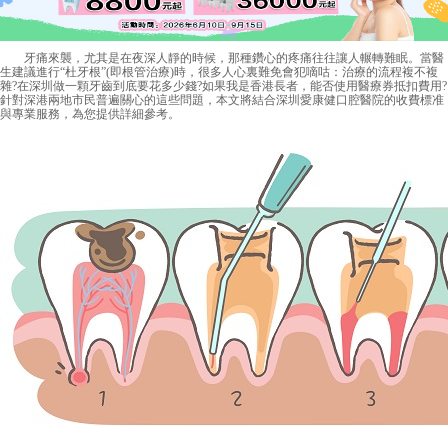
牙痛來襲，尤其是在夜深人靜的時候，那種鑽心的疼痛往往讓人輾轉難眠。當醫
生建議進行“杜牙根”(即根管治療)時，很多人心裏難免會犯嘀咕：治療的流程複不複
雜?在深圳做一顆牙齒到底要花多少錢?如果我是香港長者，能否使用醫療券抵扣費用?
針對深港兩地市民普遍關心的這些問題，本文將結合深圳愛康健口腔醫院的收費標准
與專業服務，為您提供詳細參考。