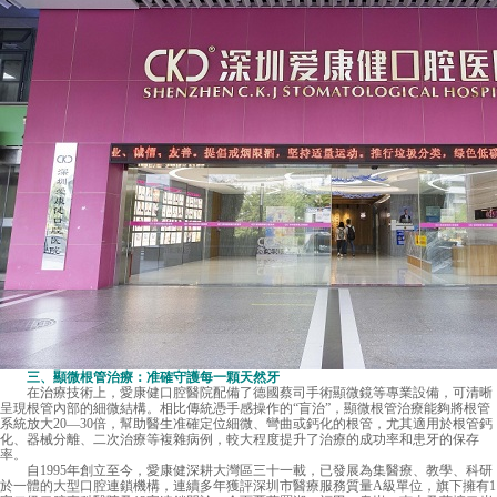
三、顯微根管治療：准確守護每一顆天然牙
在治療技術上，愛康健口腔醫院配備了德國蔡司手術顯微鏡等專業設備，可清晰
呈現根管內部的細微結構。相比傳統憑手感操作的“盲治”，顯微根管治療能夠將根管
系統放大20—30倍，幫助醫生准確定位細微、彎曲或鈣化的根管，尤其適用於根管鈣
化、器械分離、二次治療等複雜病例，較大程度提升了治療的成功率和患牙的保存
率。
自1995年創立至今，愛康健深耕大灣區三十一載，已發展為集醫療、教學、科研
於一體的大型口腔連鎖機構，連續多年獲評深圳市醫療服務質量A級單位，旗下擁有1