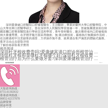
深圳愛康健口腔醫院口腔修複醫生，主治醫師，畢業於蘭州大學口腔醫學院，中
山大學光華口腔醫學碩士。曾在深圳市人民醫院學習進修一年，曾被集團選派前往韓
國首爾口腔整形醫院進行學術交流和學習，青年骨幹醫生，數次獲得省內口腔修複病
例大賽優秀獎。在牙體牙髓方面采用微創、無 痛治療技術，嚴格執行無菌操作流程，
在治療過程中注意顧客的感受，力求操作無不適、效果適合客戶滿意的體驗式服務。
看牙活动
点击获取详情
了解价格
获取看牙费用
相关阅读
深圳杜牙根收费贵吗?爱康健富港口腔诊所根管治 ...
传统杜牙根和显微杜牙根哪个好?深圳杜牙根收费 ...
根管治疗后为什么要做牙套?深圳爱康健根管治疗 ...
相关医师推荐
More+
大陆咨询热线：
0755-61302632
香港咨询热线：
00852-62157070
品牌荣誉
就诊环境