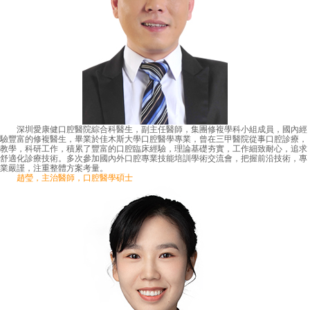
深圳愛康健口腔醫院綜合科醫生，副主任醫師，集團修複學科小組成員，國內經
驗豐富的修複醫生，畢業於佳木斯大學口腔醫學專業，曾在三甲醫院從事口腔診療，
教學，科研工作，積累了豐富的口腔臨床經驗，理論基礎夯實，工作細致耐心，追求
舒適化診療技術。多次參加國內外口腔專業技能培訓學術交流會，把握前沿技術，專
業嚴謹，注重整體方案考量。
趙瑩，主治醫師，口腔醫學碩士