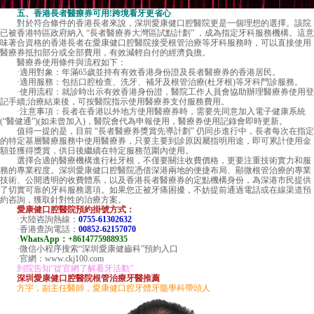
五、香港長者醫療券可用!跨境看牙更省心
對於符合條件的香港長者來說，深圳愛康健口腔醫院更是一個理想的選擇。該院
已被香港特區政府納入 “長者醫療券大灣區試點計劃” ，成為指定牙科服務機構。這意
味著合資格的香港長者在愛康健口腔醫院接受根管治療等牙科服務時，可以直接使用
醫療券抵扣部分或全部費用，有效減輕自付的經濟負擔。
醫療券使用條件與流程如下：
·適用對象：年滿65歲並持有有效香港身份證及長者醫療券的香港居民。
·適用服務：包括口腔檢查、洗牙、補牙及根管治療(杜牙根)等牙科門診服務。
·使用流程：就診時出示有效香港身份證，醫院工作人員會協助辦理醫療券使用登
記手續;治療結束後，可按醫院指示使用醫療券支付服務費用。
·注意事項：長者在香港以外地方使用醫療券時，需要先同意加入電子健康系統
(“醫健通”)(如未曾加入)，醫院會代為申報使用，醫療券使用記錄會即時更新。
值得一提的是，目前 “長者醫療券獎賞先導計劃” 仍同步進行中，長者每次在指定
的特定基層醫療服務中使用醫療券，只要主要到診原因屬指明用途，即可累計使用金
額並獲得獎賞，供日後繼續在特定服務范圍內使用。
選擇合適的醫療機構進行杜牙根，不僅要關注收費價格，更要注重技術實力和服
務的專業程度。深圳愛康健口腔醫院憑借深港兩地的便捷布局、顯微根管治療的專業
技術、公開透明的收費體系，以及香港長者醫療券的定點機構身份，為深港市民提供
了切實可靠的牙科服務選項。如果您正被牙痛困擾，不妨提前通過電話或在線渠道預
約咨詢，獲取針對性的治療方案。
愛康健口腔醫院預約掛號方式：
·大陸咨詢熱線：
0755-61302632
·香港查詢電話：
00852-62157070
·
WhatsApp：+8614775988935
·微信小程序搜索“深圳愛康健齒科”預約入口
·官網：www.ckj100.com
到院告知“從官網了解看牙活動”
深圳愛康健口腔醫院根管治療牙醫推薦
方宇，副主任醫師，愛康健口腔牙體牙髓學科帶頭人