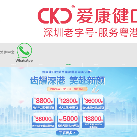
繁体中文
|
|
|
|
爱康健品牌
医师团队
长者医疗券
看牙活动
来院路线