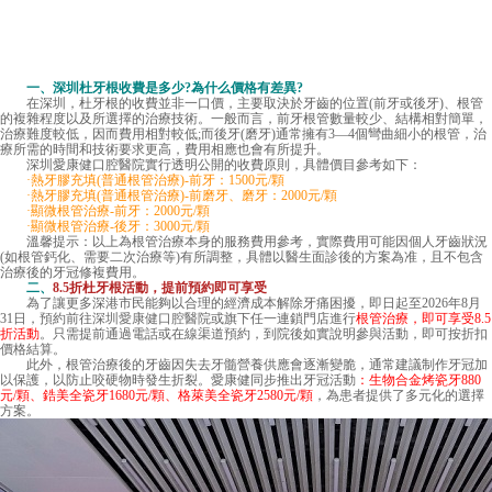
一、
深圳杜牙根收費
是多少?為什么價格有差異?
在深圳，杜牙根的收費並非一口價，主要取決於牙齒的位置(前牙或後牙)、根管
的複雜程度以及所選擇的治療技術。一般而言，前牙根管數量較少、結構相對簡單，
治療難度較低，因而費用相對較低;而後牙(磨牙)通常擁有3—4個彎曲細小的根管，治
療所需的時間和技術要求更高，費用相應也會有所提升。
深圳愛康健口腔醫院實行透明公開的收費原則，具體價目參考如下：
·熱牙膠充填(普通根管治療)-前牙：1500元/顆
·熱牙膠充填(普通根管治療)-前磨牙、磨牙：2000元/顆
·顯微根管治療-前牙：2000元/顆
·顯微根管治療-後牙：3000元/顆
溫馨提示：以上為根管治療本身的服務費用參考，實際費用可能因個人牙齒狀況
(如根管鈣化、需要二次治療等)有所調整，具體以醫生面診後的方案為准，且不包含
治療後的牙冠修複費用。
二、
8.5折杜牙根活動，提前預約即可享受
為了讓更多深港市民能夠以合理的經濟成本解除牙痛困擾，即日起至2026年8月
31日，預約前往
深圳愛康健口腔醫院
或旗下任一連鎖門店進行
根管治療，即可享受8.5
折活動
。只需提前通過電話或在線渠道預約，到院後如實說明參與活動，即可按折扣
價格結算。
此外，根管治療後的牙齒因失去牙髓營養供應會逐漸變脆，通常建議制作牙冠加
以保護，以防止咬硬物時發生折裂。愛康健同步推出牙冠活動
：生物合金烤瓷牙880
元/顆、鋯美全瓷牙1680元/顆、格萊美全瓷牙2580元/顆
，為患者提供了多元化的選擇
方案。