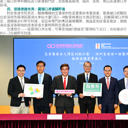
家二級口腔專科醫院及12家連鎖門診，全面覆蓋羅湖、福田、皇崗、南山及蓮塘口岸
區域。
四、深港便捷布局：羅湖口岸過關即達
對於香港市民而言，醫療機構的交通便利性是重要的考量因素。愛康健口腔醫院
位於深圳市羅湖區羅湖火車站大廈C區1—8樓(香格裏拉大酒店對面)，距離羅湖口岸很
近，過關後步行即可到達，並設有專門的粵語服務團隊。無論是初診還是複診，都能
為往返深港兩地的患者節省大量時間和交通成本。
交通指引——從羅湖口岸出發，可乘坐地鐵1號線至“羅湖站”C出口，出站後步行
約3—5分鍾即可到達。