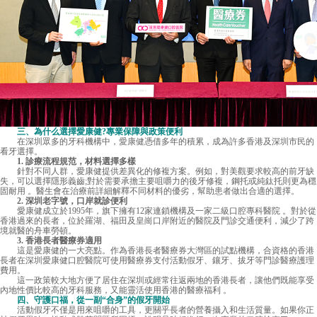
三、為什么選擇愛康健?專業保障與政策便利
在深圳眾多的牙科機構中，
愛康健
憑借多年的積累，成為許多香港及深圳市民的
看牙選擇。
1. 診療流程規范，材料選擇多樣
針對不同人群，愛康健提供差異化的修複方案。例如，對美觀要求較高的前牙缺
失，可以選擇隱形義齒;對於需要承擔主要咀嚼力的後牙修複，鋼托或純鈦托則更為穩
固耐用 。醫生會在治療前詳細解釋不同材料的優劣，幫助患者做出合適的選擇。
2. 深圳老字號，口岸就診便利
愛康健成立於1995年，旗下擁有12家連鎖機構及一家二級口腔專科醫院 。對於從
香港過來的長者，位於羅湖、福田及皇崗口岸附近的醫院及門診交通便利，減少了跨
境就醫的舟車勞頓。
3. 香港長者醫療券適用
這是愛康健的一大亮點。作為香港長者醫療券大灣區的試點機構，合資格的香港
長者在深圳愛康健口腔醫院可使用醫療券支付活動假牙、鑲牙、拔牙等門診醫療護理
費用。
這一政策較大地方便了居住在深圳或經常往返兩地的香港長者，讓他們既能享受
內地性價比較高的牙科服務，又能靈活使用香港的醫療福利 。
四、守護口福，從一副“合身”的假牙開始
活動假牙不僅是用來咀嚼的工具，更關乎長者的營養攝入和生活質量。如果你正