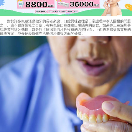
對於許多佩戴活動假牙的長者來說，口腔異味往往是日常護理中令人困擾的問題
之一。這不僅影響社交自信，有時也是口腔健康出現隱患的信號。如果你正在深圳尋
找專業的鑲牙機構，或是想了解深圳假牙托收費的具體行情，下面將為您提供實用的
解決方案，並介紹愛康健在活動假牙修複方面的優勢。