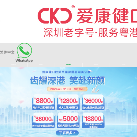
繁体中文
|
|
|
|
爱康健品牌
医师团队
长者医疗券
看牙活动
来院路线