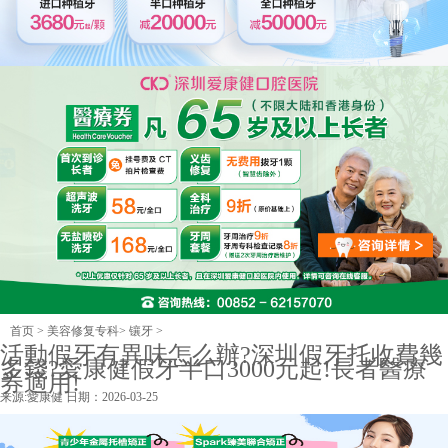
首页
>
美容修复专科
>
镶牙
>
活動假牙有異味怎么辦?深圳假牙托收費幾
多錢?愛康健假牙半口3000元起!長者醫療
券適用!
来源:
愛康健
日期：2026-03-25