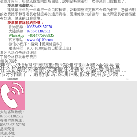
被假牙異味、松動或脫落問題所困擾，說明是時候進行一次專業的口腔檢查了。
愛康健溫馨提示：
建議每半年到一年進行一次口腔檢查，及時調整或更換不合適的假牙。憑借透明
的收費體系和香港長者醫療券的適用資格，愛康健致力於讓每一位大灣區長者都能擁
有舒適、健康的口腔環境。
愛康健在線預約掛號：
·香港熱線：
00852-62157070
·大陸熱線：
0755-61302632
·
WhatsApp：+8614775988935
·官方網站：
www.ckj100.com
·微信小程序：搜索【愛康健齒科】
·服務時間：9:00-18:00(節假日照常上班)
看牙活动
点击获取详情
了解价格
获取看牙费用
相关阅读
種牙vs活動假牙應該點選?深圳牙科收費?香港長者 ...
什么是精密附著體?深圳假牙收費多少錢?愛康健鑲 ...
假牙摔斷了，還能修嗎?深圳活動假牙費用多少錢 ...
相关医师推荐
More+
大陆咨询热线：
0755-61302632
香港咨询热线：
00852-62157070
品牌荣誉
就诊环境