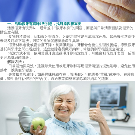
一、活動假牙有異味?先別急，找對原因很重要
活動假牙出現異味，通常並非“假牙本身”的問題，而是與日常清潔習慣及假牙的
貼合度有關。
·食物殘渣滯留：活動假牙與真牙、牙齦之間容易形成清潔死角。如果每次進食後
未能及時取下清洗，殘留的食物發酵就會產生異味 。
·假牙材料老化或密合度下降：長期佩戴後，牙槽骨會發生生理性萎縮，導致假牙
基托與牙床之間出現縫隙。這些縫隙容易藏汙納垢，常規的刷牙很難完全清潔 。
·清潔方式不當：使用普通牙膏或硬毛牙刷清潔假牙，可能會刮花假牙表面，反而
更容易讓細菌附著 。
解決方法：
·日常浸泡與刷洗：建議每天使用軟毛牙刷和專用假牙清潔片浸泡消毒，避免使用
熱水，以防假牙變形 。
·專業檢查與維護：如果異味持續存在，說明假牙可能需要“重襯”或更換。在愛康
健，醫生會評估假牙的密合度，通過專業調整來消除藏汙納垢的縫隙 。