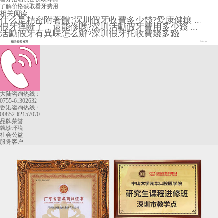
了解价格
获取看牙费用
相关阅读
什么是精密附著體?深圳假牙收費多少錢?愛康健鑲 ...
假牙摔斷了，還能修嗎?深圳活動假牙費用多少錢 ...
活動假牙有異味怎么辦?深圳假牙托收費幾多錢 ...
相关医师推荐
More+
大陆咨询热线：
0755-61302632
香港咨询热线：
00852-62157070
品牌荣誉
就诊环境
社会公益
服务客户