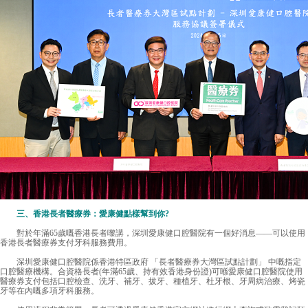
三、香港長者醫療券：愛康健點樣幫到你?
對於年滿65歲嘅香港長者嚟講，深圳愛康健口腔醫院有一個好消息——可以使用
香港長者醫療券支付牙科服務費用。
深圳愛康健口腔醫院係香港特區政府 「長者醫療券大灣區試點計劃」 中嘅指定
口腔醫療機構。合資格長者(年滿65歲、持有效香港身份證)可喺愛康健口腔醫院使用
醫療券支付包括口腔檢查、洗牙、補牙、拔牙、種植牙、杜牙根、牙周病治療、烤瓷
牙等在內嘅多項牙科服務。