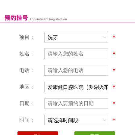
康辉口腔门诊部
富康口腔门诊部
恒洁口腔门诊部
恒乐口腔诊所
富港口腔诊所
项目：
*
姓名：
*
电话：
*
地区：
*
深圳爱康健口腔医院
地址：深圳市罗湖区建设路罗湖火车站大楼C区1-2楼北侧、4-8楼
营业时间：9:00-18:00
日期：
*
（节假日照常上班）
香港电话：00852-62157070
深圳电话：0755-61302632
时间：
*
微信线上预约：aikangjian1995
微信小程序：爱康健齿科
爱康健官方网站：www.ckj100.com
本网站信息仅供参考，不作为诊疗及医疗根据