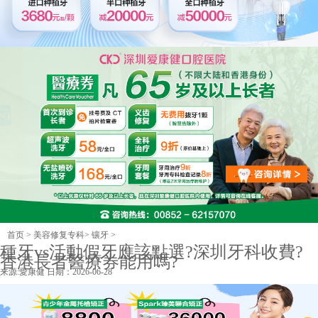
首页
>
美容修复专科
>
镶牙
>
種牙vs活動假牙應該點選?深圳牙科收費?
香港長者醫療券能用嗎?
来源:
愛康健
日期：2026-06-28