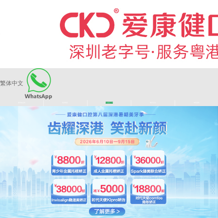
繁体中文
|
|
|
|
爱康健品牌
医师团队
长者医疗券
看牙活动
来院路线