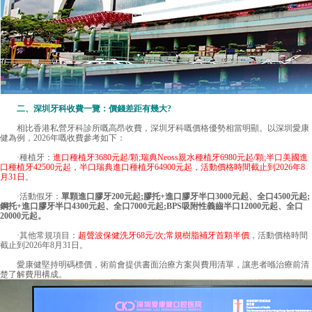
二、
深圳牙科收費
一覽：價錢差距有幾大?
相比香港私營牙科診所嘅高昂收費，深圳牙科嘅價格優勢相當明顯。以深圳愛康
健為例，2026年嘅收費參考如下：
·種植牙：
進口種植牙3680元起/顆;瑞典Neoss親水種植牙6980元起/顆;半口美國進
口種植牙42500元起，半口瑞典進口種植牙64900元起，活動價格時間截止到2026年8
月31日
。
·活動假牙：
單顆進口膠牙200元起;膠托+進口膠牙半口3000元起、全口4500元起;
鋼托+進口膠牙半口4300元起、全口7000元起;BPS吸附性義齒半口12000元起、全口
20000元起。
·其他常規項目：
超聲波保健洗牙68元/次;常規樹脂補牙首顆半價
，活動價格時間
截止到2026年8月31日。
愛康健堅持明碼標價，術前會提供書面治療方案與費用清單，讓患者喺治療前清
楚了解費用構成。