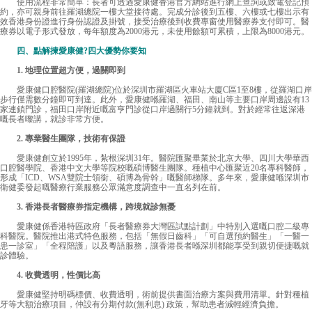
使用流程非常簡單：長者可透過愛康健香港官方網站進行網上查詢或致電登記預
約，亦可親身前往羅湖總院一樓大堂接待處。完成分診後到五樓、六樓或七樓出示有
效香港身份證進行身份認證及掛號，接受治療後到收費專窗使用醫療券支付即可。醫
療券以電子形式發放，每年額度為2000港元，未使用餘額可累積，上限為8000港元。
四、點解揀愛康健?四大優勢你要知
1. 地理位置超方便，過關即到
愛康健口腔醫院(羅湖總院)位於深圳市羅湖區火車站大廈C區1至8樓，從羅湖口岸
步行僅需數分鐘即可到達。此外，愛康健喺羅湖、福田、南山等主要口岸周邊設有13
家連鎖門診，福田口岸附近嘅富亨門診從口岸過關行5分鐘就到。對於經常往返深港
嘅長者嚟講，就診非常方便。
2. 專業醫生團隊，技術有保證
愛康健
創立於1995年，紮根深圳31年。醫院匯聚畢業於北京大學、四川大學華西
口腔醫學院、香港中文大學等院校嘅碩博醫生團隊。種植中心匯聚近20名專科醫師，
形成「ICD、WSA雙院士領銜、碩博為骨幹」嘅醫師梯隊。多年來，愛康健喺深圳市
衛健委發起嘅醫療行業服務公眾滿意度調查中一直名列在前。
3. 香港長者醫療券指定機構，跨境就診無憂
愛康健係香港特區政府「長者醫療券大灣區試點計劃」中特別入選嘅口腔二級專
科醫院。醫院推出港式特色服務，包括「無假日齒科」「可自選預約醫生」「一醫一
患一診室」「全程陪護」以及粵語服務，讓香港長者喺深圳都能享受到親切便捷嘅就
診體驗。
4. 收費透明，性價比高
愛康健堅持明碼標價、收費透明，術前提供書面治療方案與費用清單。針對種植
牙等大額治療項目，仲設有分期付款(無利息) 政策，幫助患者減輕經濟負擔。