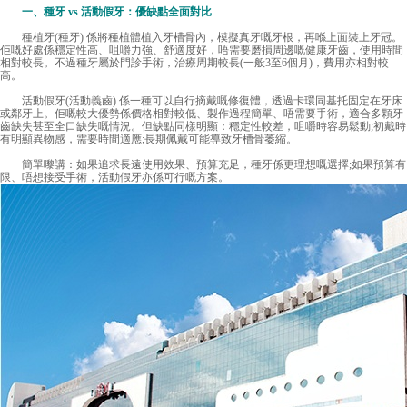
一、種牙 vs 活動假牙：優缺點全面對比
種植牙(種牙) 係將種植體植入牙槽骨內，模擬真牙嘅牙根，再喺上面裝上牙冠。
佢嘅好處係穩定性高、咀嚼力強、舒適度好，唔需要磨損周邊嘅健康牙齒，使用時間
相對較長。不過種牙屬於門診手術，治療周期較長(一般3至6個月)，費用亦相對較
高。
活動假牙(活動義齒) 係一種可以自行摘戴嘅修復體，透過卡環同基托固定在牙床
或鄰牙上。佢嘅較大優勢係價格相對較低、製作過程簡單、唔需要手術，適合多顆牙
齒缺失甚至全口缺失嘅情況。但缺點同樣明顯：穩定性較差，咀嚼時容易鬆動;初戴時
有明顯異物感，需要時間適應;長期佩戴可能導致牙槽骨萎縮。
簡單嚟講：如果追求長遠使用效果、預算充足，種牙係更理想嘅選擇;如果預算有
限、唔想接受手術，活動假牙亦係可行嘅方案。