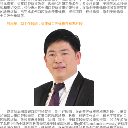
特邀嘉賓。從事口腔修複臨床、教學和科研工作多年，多次赴香港、美國等地進行學
習和學術交流，並受邀出席全國口腔修複學術研討會，在微創美學修複領域有著豐富
的診療經驗，已完成多例口腔微創美學修複。擅長項目：種植修複，微創美學修複，
全口咬合重建等。
熊志華，副主任醫師，愛康健口腔修複種植專科醫生
愛康健集團康輝口腔門診院長，副主任醫師，微創美容修複種植專科醫生，畢業
於南昌大學口腔醫學院。從事口腔臨床診療、教學、科研工作多年，積累了豐富的口
腔臨床經驗。先後應邀赴德國、法國、瑞士、美國等醫學院校學習交流。2015年參加
了為期1年的全球牙科教育學院和美國羅馬琳達大學(gIDE/LomaLinda university)嚴格種
植規范化培訓。擅長項目：微創種植，微創智齒拔除以及微創口腔美容修複等技能，