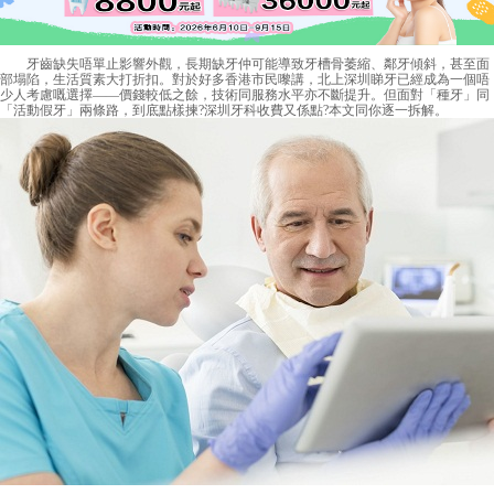
牙齒缺失唔單止影響外觀，長期缺牙仲可能導致牙槽骨萎縮、鄰牙傾斜，甚至面
部塌陷，生活質素大打折扣。對於好多香港市民嚟講，北上深圳睇牙已經成為一個唔
少人考慮嘅選擇——價錢較低之餘，技術同服務水平亦不斷提升。但面對「種牙」同
「活動假牙」兩條路，到底點樣揀?深圳牙科收費又係點?本文同你逐一拆解。