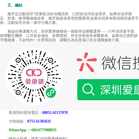
五、總結
種牙定活動假牙?答案取決於你嘅預算、口腔狀況同長遠需求。如果你追求穩
定、舒適、耐用嘅修復效果，種牙無疑係更理想嘅選擇;如果你預算有限或唔想接受手
術，活動假牙亦係一個可行嘅方案。
無論你揀邊種方式，深圳愛康健都係一個值得信賴嘅選擇——31年深圳老字號、
碩博醫生團隊、口岸黃金地段、收費透明、仲支持香港長者醫療券。如果你正面對缺
牙嘅困擾，不妨預約一次專業諮詢，讓醫生為你度身訂造合適嘅修復方案。
·香港預約查詢電話：
00852-62157070
·大陸熱線：
0755-61302632
·
WhatsApp：+8614775988935
·微信小程序：搜索“深圳愛康健齒科”