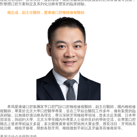
對整體口腔方案制定及系列化治療有豐富的臨床經驗。
楊志成，副主任醫師，愛康健口腔種植修複醫師
希瑪愛康健口腔集團富亨口腔門診口腔種植修複醫師，副主任醫師，國內種植修
複醫師，畢業於北京大學口腔醫學專業，並在三甲綜合醫院工作多年，擁有紮實的臨
床經驗。以無痛舒適治療為理念，專注深耕牙周種植學領域，曾多次赴美國、日本學
習深造，與紐約大學、北京大學等國內外專業人士保持良好的學術交流，在專業口腔
雜志上發表學術論文多篇，多次榮獲廣東省民營病例大賽金獎。擅長項目：牙周病系
統治療、種植牙修複，開創各類牙周、種植微創手術以及牙齒美容修複術等。
看牙活动
点击获取详情