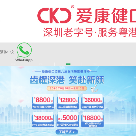
繁体中文
|
|
|
|
爱康健品牌
医师团队
长者医疗券
看牙活动
来院路线