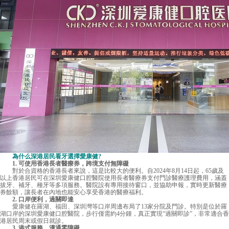
為什么深港居民看牙選擇愛康健?
1. 可使用香港長者醫療券，跨境支付無障礙
對於合資格的香港長者來說，這是比較大的便利。自2024年8月14日起，65歲及
以上香港居民可在深圳愛康健口腔醫院使用長者醫療券支付門診醫療護理費用，涵蓋
拔牙、補牙、種牙等多項服務。醫院設有專用接待窗口，並協助申報，實時更新醫療
券餘額，讓長者在內地也能安心享受香港的醫療福利。
2. 口岸便利，過關即達
愛康健
在羅湖、福田、深圳灣等口岸周邊布局了13家分院及門診。特別是位於羅
湖口岸的深圳愛康健口腔醫院，步行僅需約4分鍾，真正實現“過關即診”，非常適合香
港居民周末或假日就診。
3. 港式服務，溝通零障礙