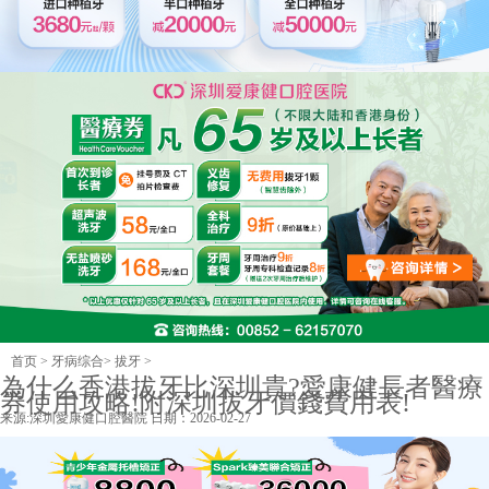
首页
>
牙病综合
>
拔牙
>
為什么香港拔牙比深圳貴?愛康健長者醫療
券使用攻略!附深圳拔牙價錢費用表!
来源:
深圳愛康健口腔醫院
日期：2026-02-27