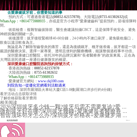
去愛康健拔牙前，你需要知道的事
·預約方式：可通過香港電話
(00852-62157070)
、大陸電話
(0755-61302632)
或
WhatsApp：+8614775988935
，亦或是官方小程序“愛康健齒科”提前預約，節省排隊時
間。
·術前檢查：複雜智齒拔除前，醫生會建議拍攝CBCT，這是保障手術安全、避免
神經損傷的關鍵一步。
·術後護理：拔牙後咬緊棉球40-60分鍾，24小時內不漱口刷牙，避免吸吮傷口，
飲食以溫涼軟食為主。
無論是為了解除智齒發炎的痛苦，還是為後續鑲牙、種牙做准備，拔牙都是一項
嚴謹的醫療決策。選擇一家專業、透明且便利的醫療機構，能讓整個過程事半功倍。
深圳愛康健口腔醫院，依托30年的品牌沉澱和“長者醫療券”的政策東風，正在為
大灣區居民搭建一座通往健康微笑的橋梁。
深圳愛康健口腔醫院咨詢預約掛號方式：
·香港咨詢熱線：
00852-62157070
·大陸咨詢熱線：
0755-61302632
·
WhatsApp：+8614775988935
·愛康健官方網站：
www.ckj100.com
到院告知->從優化官網看到活動過來
·地址：深圳市羅湖區火車站大廈C區1-8樓(羅湖口岸步行約4分鍾)
看牙活动
点击获取详情
了解价格
获取看牙费用
相关阅读
2026深圳拔牙多少钱一颗?拔牙后需不需要复诊?爱 ...
微創拔牙好在哪?深圳拔牙幾錢+愛康健長者醫療券 ...
智齿顶坏邻牙怎么办?深圳拔牙价格表+爱康健罗湖 ...
相关医师推荐
More+