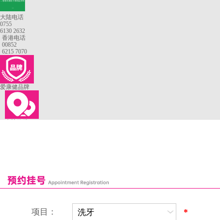
—香港长者医疗券指定牙科
—
大陆电话
0755
6130 2632
香港电话
00852
6215 7070
爱康健品牌
来院路线
罗湖口岸
福田口岸
深圳湾口岸
深圳爱康健口腔医院
康辉口腔门诊部
富康口腔门诊部
恒洁口腔门诊部
恒乐口腔诊所
富港口腔诊所
项目：
*