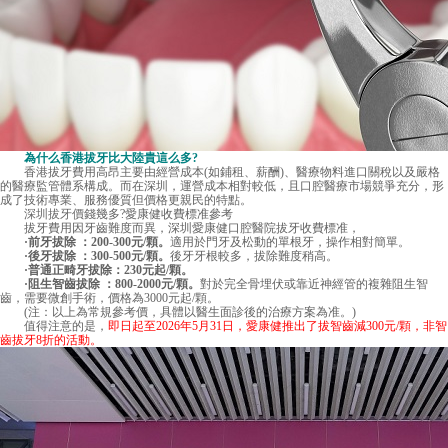
為什么香港拔牙比大陸貴這么多?
香港拔牙費用高昂主要由經營成本(如鋪租、薪酬)、醫療物料進口關稅以及嚴格
的醫療監管體系構成。而在深圳，運營成本相對較低，且口腔醫療市場競爭充分，形
成了技術專業、服務優質但價格更親民的特點。
深圳拔牙價錢
幾多?愛康健收費標准參考
拔牙費用因牙齒難度而異，深圳愛康健口腔醫院拔牙收費標准，
·前牙拔除 ：200-300元/顆。
適用於門牙及松動的單根牙，操作相對簡單。
·後牙拔除 ：300-500元/顆。
後牙牙根較多，拔除難度稍高。
·普通正畸牙拔除：230元起/顆。
·阻生智齒拔除 ：800-2000元/顆。
對於完全骨埋伏或靠近神經管的複雜阻生智
齒，需要微創手術，價格為3000元起/顆。
(注：以上為常規參考價，具體以醫生面診後的治療方案為准。)
值得注意的是，
即日起至2026年5月31日，愛康健推出了拔智齒減300元/顆，非智
齒拔牙8折的活動。