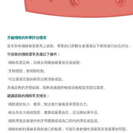
牙齒殘根的科學評估標准
並非所有殘根都需要馬上拔除。專業的口腔醫生會通過以下標准進行綜合評估：
可保留的殘根通常具備以下條件：
·殘根長度足夠，且根尖周圍無嚴重炎症或病變。
·牙根穩固，無明顯松動。
·可以通過完善的根管治療消除感染。
具備足夠的牙體組織，能夠為後續的樁核冠修複提供固位基礎。
建議拔除的殘根常見情況：
·殘根過於短小、脆弱，無法進行修複或承受咬合力。
·根尖存在大面積陰影、囊腫或嚴重炎症，且治療結果不佳。
·殘根導致反複發作的牙周膿腫或成為口腔內的潛在感染源。
·殘根的銳利邊緣長期刺激口腔黏膜，可能引發創傷性潰瘍甚至更嚴重的問題。