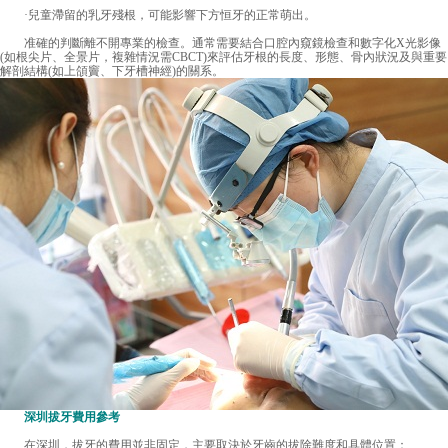
·兒童滯留的乳牙殘根，可能影響下方恒牙的正常萌出。
准確的判斷離不開專業的檢查。通常需要結合口腔內窺鏡檢查和數字化X光影像
(如根尖片、全景片，複雜情況需CBCT)來評估牙根的長度、形態、骨內狀況及與重要
解剖結構(如上頜竇、下牙槽神經)的關系。
深圳拔牙費用
參考
在深圳，拔牙的費用並非固定，主要取決於牙齒的拔除難度和具體位置：