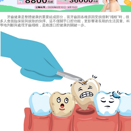
牙齒健康是整體健康的重要組成部分，當牙齒因各種原因受損僅剩“殘根”時，很
多人會面臨保留與拔除的抉擇。這不僅關乎口腔功能，更影響著長期的生活質量。科
學地判斷與處理牙齒殘根，是維護口腔健康的關鍵一步。