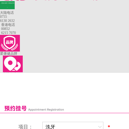
—香港长者医疗券指定牙科
—
大陆电话
0755
6130 2632
香港电话
00852
6215 7070
爱康健品牌
来院路线
罗湖口岸
福田口岸
深圳湾口岸
深圳爱康健口腔医院
康辉口腔门诊部
富康口腔门诊部
恒洁口腔门诊部
恒乐口腔诊所
富港口腔诊所
项目：
*