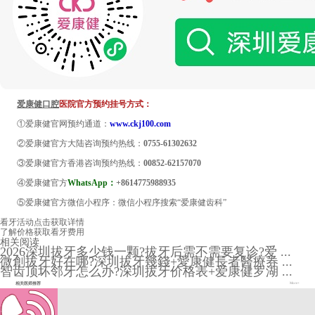
爱康健口腔
医院官方预约挂号方式：
①爱康健官网预约通道：
www.ckj100.com
②爱康健官方大陆咨询预约热线：
0755-61302632
③爱康健官方香港咨询预约热线：
00852-62157070
④爱康健官方
WhatsApp：
+8614775988935
⑤爱康健官方微信小程序：微信小程序搜索“爱康健齿科”
看牙活动
点击获取详情
了解价格
获取看牙费用
相关阅读
2026深圳拔牙多少钱一颗?拔牙后需不需要复诊?爱 ...
微創拔牙好在哪?深圳拔牙幾錢+愛康健長者醫療券 ...
智齿顶坏邻牙怎么办?深圳拔牙价格表+爱康健罗湖 ...
相关医师推荐
More+