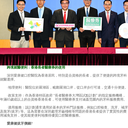
跨境就醫便利：香港長者醫療券的使用
深圳愛康健口腔醫院
為香港居民，特別是合資格的長者，提供了便捷的跨境牙科
就醫選擇。
·地理便利：醫院位於羅湖區，毗鄰羅湖口岸，從口岸步行可達，交通十分便捷。
·政策支持：作為香港特區政府 “長者醫療券大灣區試點計劃” 的指定服務機構，
年滿65歲或以上的合資格香港長者，可使用醫療券支付涵蓋范圍內的牙科服務費用。
·適用服務：該計劃通常適用於基本的牙科門診服務，例如口腔檢查、洗牙、補牙
及脫牙(拔牙) 等。這為需要在深圳處理牙齒殘根等問題的香港長者提供了實質性的費
用減免支持，使其能更便利地獲得優質口腔醫療服務。
愛康健拔牙價錢?