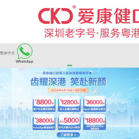
繁体中文
|
|
|
|
爱康健品牌
医师团队
长者医疗券
看牙活动
来院路线