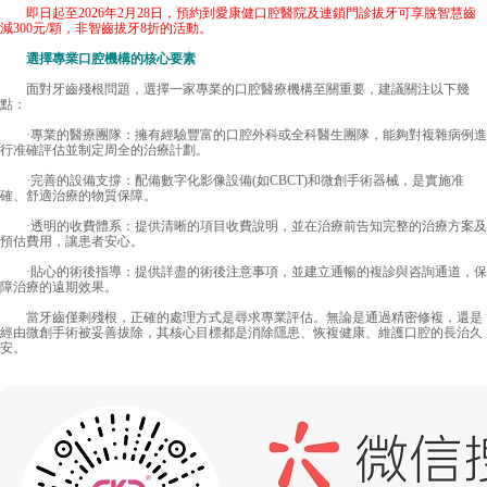
即日起至2026年2月28日，預約到愛康健口腔醫院及連鎖門診拔牙可享脫智慧齒
減300元/顆，非智齒拔牙8折的活動。
選擇專業口腔機構的核心要素
面對牙齒殘根問題，選擇一家專業的口腔醫療機構至關重要，建議關注以下幾
點：
·專業的醫療團隊：擁有經驗豐富的口腔外科或全科醫生團隊，能夠對複雜病例進
行准確評估並制定周全的治療計劃。
·完善的設備支撐：配備數字化影像設備(如CBCT)和微創手術器械，是實施准
確、舒適治療的物質保障。
·透明的收費體系：提供清晰的項目收費說明，並在治療前告知完整的治療方案及
預估費用，讓患者安心。
·貼心的術後指導：提供詳盡的術後注意事項，並建立通暢的複診與咨詢通道，保
障治療的遠期效果。
當牙齒僅剩殘根，正確的處理方式是尋求專業評估。無論是通過精密修複，還是
經由微創手術被妥善拔除，其核心目標都是消除隱患、恢複健康、維護口腔的長治久
安。