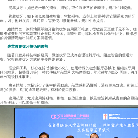
·簡單拔牙：如已經松動的殘根、殘冠，或位置正常的正畸牙，費用相對較低。
·複雜拔牙：如下頜低位阻生智齒、彎根殘根、或與上頜竇/神經管關系密切的牙
齒，因手術難度高、耗時長，需要使用微創器械，費用相應提高。
總體而言，深圳地區單顆牙齒的拔除費用區間較廣，從數百元至數千元不等。獲
取准確費用的方式是前往正規口腔機構，由醫生進行臨床檢查與影像評估後，根據您
的具體情況給出詳細方案與報價。
專業微創拔牙技術的優勢
隨著口腔外科技術的發展，微創拔牙已成為處理複雜牙根、阻生智齒的優選方
案。它與傳統拔牙方式的主要區別在於：
·理念與工具：核心在於“創傷較小化”。使用特殊的微創拔牙器械(如精細的牙周
膜分離器、超聲骨刀等)，替代傳統的敲擊和大幅度撬動，能准確地切斷牙周膜，將牙
齒分割後輕柔取出。
·患者體驗：大幅減少了術中的震動感、敲擊感和恐懼感，過程更為舒適。術後反
應(如腫脹、疼痛)通常也更輕，有利於傷口恢複。
·適用范圍：尤其適用於殘根、斷根、低位阻生齒、以及靠近神經或竇腔的高風險
牙齒拔除，可以降低手術風險。