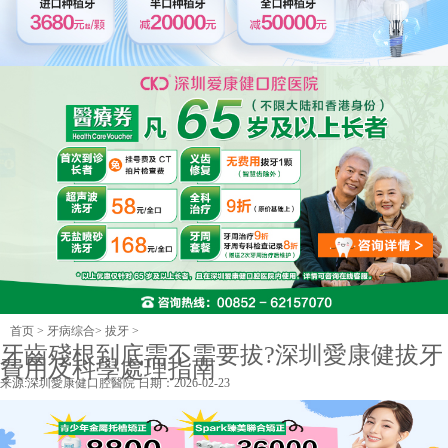
首页
>
牙病综合
>
拔牙
>
牙齒殘根到底需不需要拔?深圳愛康健拔牙
費用及科學處理指南
来源:
深圳愛康健口腔醫院
日期：2026-02-23