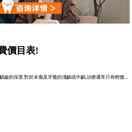
費價目表!
齲齒的深度.對於未傷及牙髓的淺齲或中齲,治療通常只有輕微...