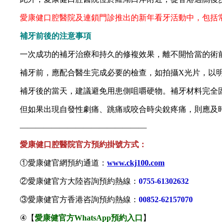
愛康健口腔醫院及連鎖門診推出的新年看牙活動中，包括常規樹脂
補牙前後的注意事項
一次成功的補牙治療和持久的修複效果，離不開恰當的術
補牙前，應配合醫生完成必要的檢查，如拍攝X光片，以明確
補牙後的當天，建議避免用患側咀嚼硬物。補牙材料完全固
但如果出現自發性劇痛、跳痛或咬合時尖銳疼痛，則應及時
————————————————
愛康健口腔醫院官方預約掛號方式：
①愛康健官網預約通道：
www.ckj100.com
②愛康健官方大陸咨詢預約熱線：
0755-61302632
③愛康健官方香港咨詢預約熱線：
00852-62157070
④【
愛康健官方WhatsApp預約入口
】