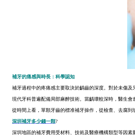
補牙的痛感與時長：科學認知
補牙過程中的疼痛感主要取決於齲齒的深度。對於未傷及牙
現代牙科普遍配備局部麻醉技術。當齲壞較深時，醫生會進
從時間上看，單顆牙齒的標准補牙操作，從檢查、去腐到填充
深圳補牙多少錢一顆
?
深圳地區的補牙費用受材料、技術及醫療機構類型等因素影