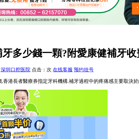
補牙多少錢一顆?附愛康健補牙收
：
深圳口腔医院
点击：
次
在线客服
预约挂号
顆半價,香港長者醫療券指定牙科機構.補牙過程中的疼痛感主要取決於