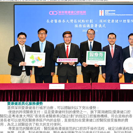
愛康健差異化服務優勢
選擇深圳愛康健進行補牙治療，可以體驗到以下突出優勢：
·便捷的跨境醫療支付：這是愛康健特別的優勢之一。旗下羅湖總院(愛康健口腔
醫院)是粵港澳大灣區“香港長者醫療券試點計劃”的指定口腔服務機構。符合資格的香
港長者可以使用其醫療券賬戶內的金額，直接抵扣在愛康健口腔醫院接受服務的費
用，為北上就醫提供了較大的支付便利。
·專業規范的醫療流程：醫院嚴格遵循規范的口腔四手操作流程，確定治療過程高
效、無菌、舒適。對於複雜病例，醫生會利用數字化設備進行詳細分析，制定針對性