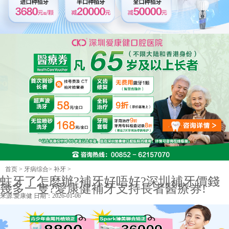
首页
>
牙病综合
>
补牙
>
蛀牙了怎麼辦?補牙好唔好?深圳補牙價錢
幾多一隻?愛康健補牙支持長者醫療券!
来源:
愛康健
日期：2026-01-06