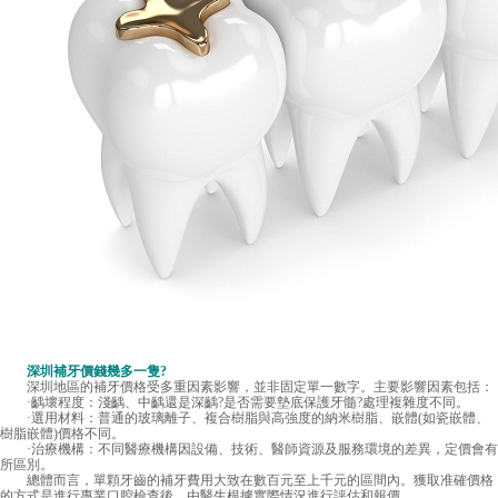
深圳補牙價錢幾多一隻
?
深圳地區的補牙價格受多重因素影響，並非固定單一數字。主要影響因素包括：
·齲壞程度：淺齲、中齲還是深齲?是否需要墊底保護牙髓?處理複雜度不同。
·選用材料：普通的玻璃離子、複合樹脂與高強度的納米樹脂、嵌體(如瓷嵌體、
樹脂嵌體)價格不同。
·治療機構：不同醫療機構因設備、技術、醫師資源及服務環境的差異，定價會有
所區別。
總體而言，單顆牙齒的補牙費用大致在數百元至上千元的區間內。獲取准確價格
的方式是進行專業口腔檢查後，由醫生根據實際情況進行評估和報價。