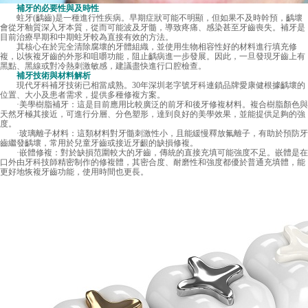
補牙的必要性與及時性
蛀牙(齲齒)是一種進行性疾病。早期症狀可能不明顯，但如果不及時幹預，齲壞
會從牙釉質深入牙本質，從而可能波及牙髓，導致疼痛、感染甚至牙齒喪失。補牙是
目前治療早期和中期蛀牙較為直接有效的方法。
其核心在於完全清除腐壞的牙體組織，並使用生物相容性好的材料進行填充修
複，以恢複牙齒的外形和咀嚼功能，阻止齲病進一步發展。因此，一旦發現牙齒上有
黑點、黑線或對冷熱刺激敏感，建議盡快進行口腔檢查。
補牙技術與材料解析
現代牙科補牙技術已相當成熟。30年深圳老字號牙科連鎖品牌愛康健根據齲壞的
位置、大小及患者需求，提供多種修複方案。
·美學樹脂補牙：這是目前應用比較廣泛的前牙和後牙修複材料。複合樹脂顏色與
天然牙極其接近，可進行分層、分色塑形，達到良好的美學效果，並能提供足夠的強
度。
·玻璃離子材料：這類材料對牙髓刺激性小，且能緩慢釋放氟離子，有助於預防牙
齒繼發齲壞，常用於兒童牙齒或接近牙齦的缺損修複。
·嵌體修複：對於缺損范圍較大的牙齒，傳統的直接充填可能強度不足。嵌體是在
口外由牙科技師精密制作的修複體，其密合度、耐磨性和強度都優於普通充填體，能
更好地恢複牙齒功能，使用時間也更長。