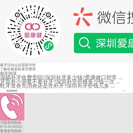
看牙活动
点击获取详情
了解价格
获取看牙费用
相关阅读
深龋补牙收费贵吗?深圳补牙多少钱?爱康健口腔常 ...
牙齿有小洞要不要补牙?深圳补牙价格多少钱一次 ...
蛀牙发炎先消炎还是先补牙?深圳补牙价钱几多 ...
相关医师推荐
More+
大陆咨询热线：
0755-61302632
香港咨询热线：