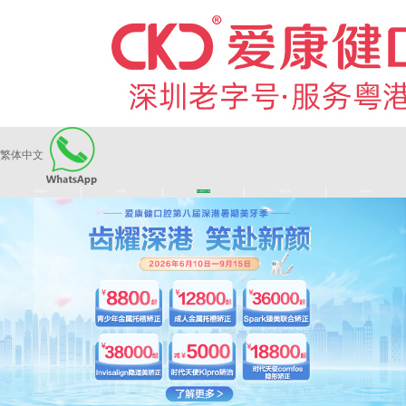
繁体中文
|
|
|
|
爱康健品牌
医师团队
长者医疗券
看牙活动
来院路线