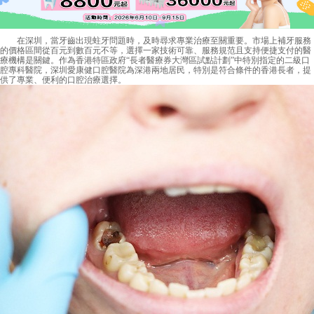
在深圳，當牙齒出現蛀牙問題時，及時尋求專業治療至關重要。市場上補牙服務
的價格區間從百元到數百元不等，選擇一家技術可靠、服務規范且支持便捷支付的醫
療機構是關鍵。作為香港特區政府“長者醫療券大灣區試點計劃”中特別指定的二級口
腔專科醫院，深圳愛康健口腔醫院為深港兩地居民，特別是符合條件的香港長者，提
供了專業、便利的口腔治療選擇。