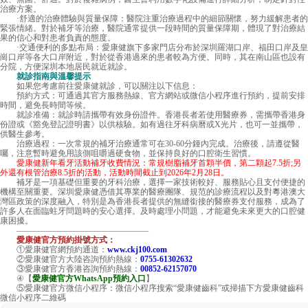
治療方案。
·舒適的治療體驗與質量保障：醫院注重治療過程中的細節關懷，努力緩解患者的
緊張情緒。對於補牙等治療，醫院通常提供一段時間的質量保障期，體現了對治療結
果的信心和對患者負責的態度。
·交通便利的多點布局：愛康健旗下多家門店分布於深圳羅湖口岸、福田口岸及皇
崗口岸等各大口岸附近，對於從香港過來的患者較為方便。同時，其在南山區也設有
分院，方便深圳本地居民就近就診。
就診指南與溫馨提示
如果您考慮前往
愛康健
就診，可以關注以下信息：
預約方式：可通過其官方服務熱線、官方網站或微信小程序進行預約，提前安排
時間，避免長時間等候。
就診准備：就診時請攜帶有效身份證件。香港長者若使用醫療券，需攜帶香港身
份證或《豁免登記證明書》以供核驗。如有過往牙科病曆或X光片，也可一並攜帶，
供醫生參考。
治療過程：一次常規的補牙治療通常可在30-60分鍾內完成。治療後，請遵從醫
囑，注意暫時避免用該側咀嚼過硬食物，並保持良好的口腔衛生習慣。
愛康健新年看牙活動補牙收費情況：常規樹脂補牙首顆半價，第二顆起7.5折;另
外還有根管治療8.5折的活動，活動時間截止到2026年2月28日。
補牙是一項基礎但重要的牙科治療，選擇一家技術較好、服務貼心且支付便捷的
機構至關重要。深圳愛康健憑借其專業的醫療團隊、規范的診療流程以及對粵港澳大
灣區政策的深度融入，特別是為香港長者提供的無縫銜接的醫療券支付服務，成為了
許多人在面臨蛀牙問題時的安心選擇。及時處理小問題，才能避免未來更大的口腔健
康困擾。
————————————————
愛康健官方預約掛號方式：
①愛康健官網預約通道：
www.ckj100.com
②愛康健官方大陸咨詢預約熱線：
0755-61302632
③愛康健官方香港咨詢預約熱線：
00852-62157070
④【
愛康健官方WhatsApp預約入口
】
⑤愛康健官方微信小程序：微信小程序搜索“愛康健齒科”或掃描下方愛康健齒科
微信小程序二維碼