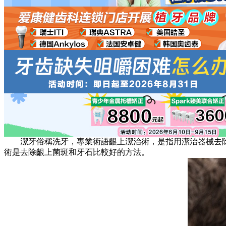
潔牙俗稱洗牙，專業術語齦上潔治術，是指用潔治器械去除
術是去除齦上菌斑和牙石比較好的方法。