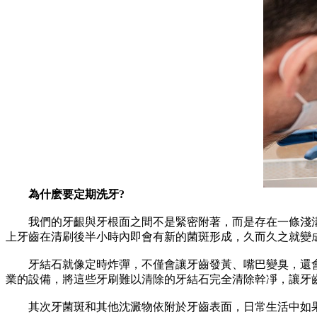
為什麽要定期洗牙?
我們的牙齦與牙根面之間不是緊密附著，而是存在一條淺溝
上牙齒在清刷後半小時內即會有新的菌斑形成，久而久之就變
牙結石就像定時炸彈，不僅會讓牙齒發黃、嘴巴變臭，還會
業的設備，將這些牙刷難以清除的牙結石完全清除幹凈，讓牙
其次牙菌斑和其他沈澱物依附於牙齒表面，日常生活中如果不