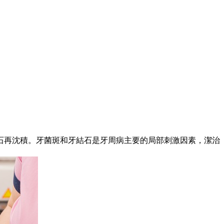
再沈積。牙菌斑和牙結石是牙周病主要的局部刺激因素，潔治