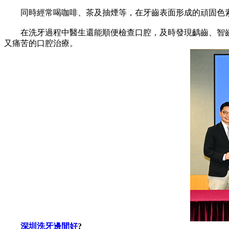
同時經常喝咖啡、茶及抽煙等，在牙齒表面形成的頑固色素
在洗牙過程中醫生還能順便檢查口腔，及時發現齲齒、智齒
又痛苦的口腔治療。
深圳洗牙邊間好
?