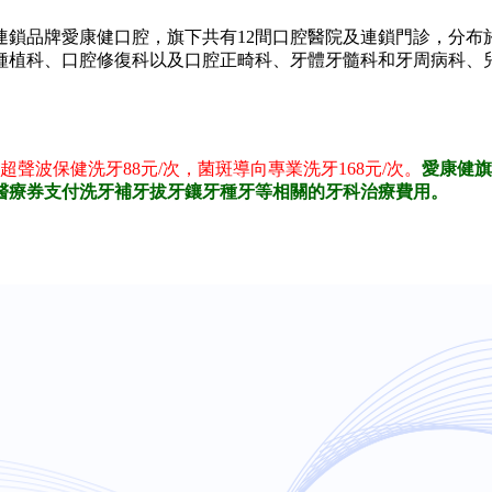
鎖品牌愛康健口腔，旗下共有12間口腔醫院及連鎖門診，分布
種植科、口腔修復科以及口腔正畸科、牙體牙髓科和牙周病科、
超聲波保健洗牙88元/次，菌斑導向專業洗牙168元/次。
愛康健旗
醫療券支付洗牙補牙拔牙鑲牙種牙等相關的牙科治療費用。