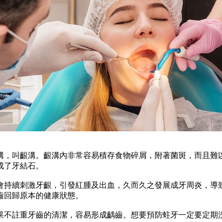
，叫齦溝。齦溝內非常容易積存食物碎屑，附著菌斑，而且難以
成了牙結石。
持續刺激牙齦，引發紅腫及出血，久而久之發展成牙周炎，導致
齒回歸原本的健康狀態。
註重牙齒的清潔，容易形成齲齒。想要預防蛀牙一定要定期洗