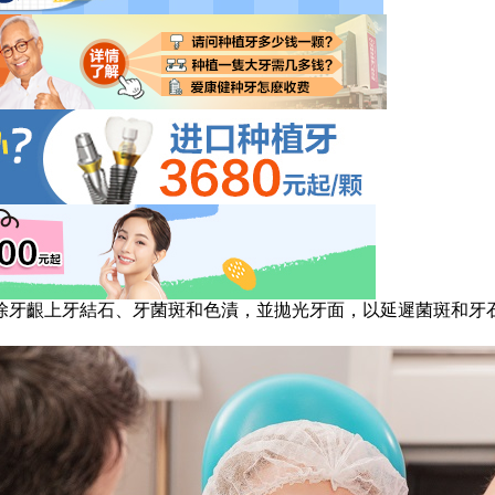
牙齦上牙結石、牙菌斑和色漬，並拋光牙面，以延遲菌斑和牙石