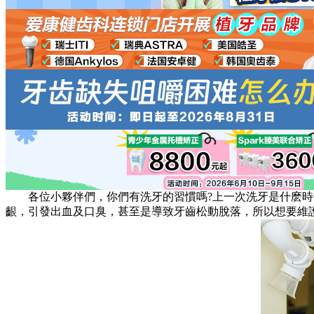
各位小夥伴們，你們有洗牙的習慣嗎?上一次洗牙是什麽時候
齦，引發出血及口臭，甚至是導致牙齒松動脫落，所以想要維