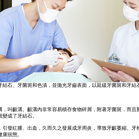
結石、牙菌斑和色漬，並拋光牙齒表面，以延緩牙菌斑和牙結
，叫齦溝。齦溝內非常容易積存食物碎屑，附著牙菌斑，而且難
就變成了牙結石。
引發紅腫、出血，久而久之發展成牙周炎，導致牙齦萎縮、牙槽
健康狀態。