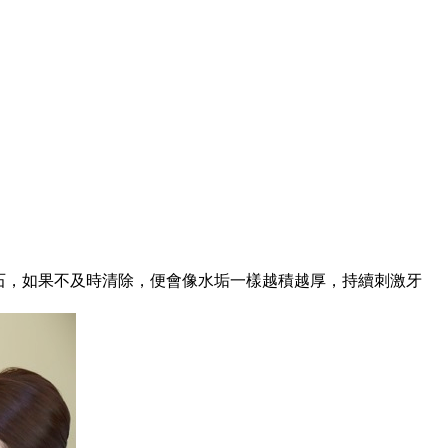
石，如果不及時清除，便會像水垢一樣越積越厚，持續刺激牙