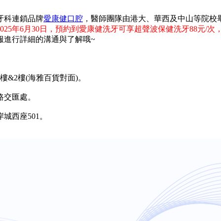
牙科連鎖品牌
愛康健口腔
，醫師團隊由港大、華西及中山等院校
025年6月30日，預約到愛康健洗牙可享超聲波保健洗牙88元/次
服進行詳細的溝通與了解哦~
&2樓(海雅百貨對面)。
路交匯處。
西座501。