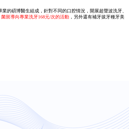
畢業的碩博醫生組成，針對不同的口腔情況，開展超聲波洗牙、
，菌斑導向專業洗牙168元/次的活動
，另外還有補牙拔牙種牙美