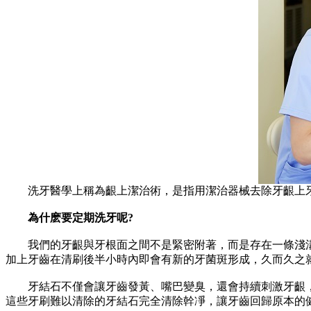
洗牙醫學上稱為齦上潔治術，是指用潔治器械去除牙齦上牙
為什麽要定期洗牙呢?
我們的牙齦與牙根面之間不是緊密附著，而是存在一條淺溝
加上牙齒在清刷後半小時內即會有新的牙菌斑形成，久而久之
牙結石不僅會讓牙齒發黃、嘴巴變臭，還會持續刺激牙齦，
這些牙刷難以清除的牙結石完全清除幹凈，讓牙齒回歸原本的