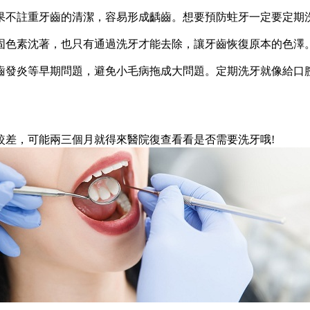
註重牙齒的清潔，容易形成齲齒。想要預防蛀牙一定要定期洗
色素沈著，也只有通過洗牙才能去除，讓牙齒恢復原本的色澤
發炎等早期問題，避免小毛病拖成大問題。定期洗牙就像給口腔
差，可能兩三個月就得來醫院復查看看是否需要洗牙哦!