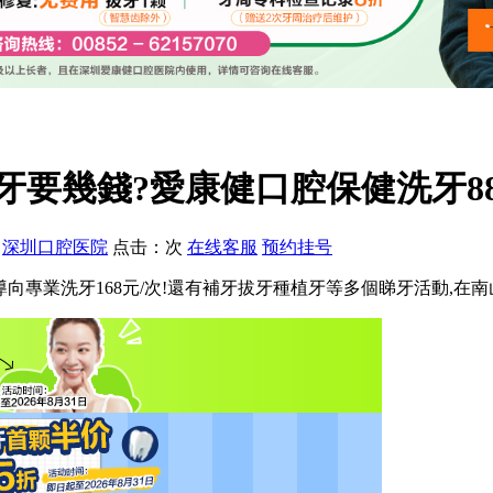
要幾錢?愛康健口腔保健洗牙88
：
深圳口腔医院
点击：
次
在线客服
预约挂号
向專業洗牙168元/次!還有補牙拔牙種植牙等多個睇牙活動,在南