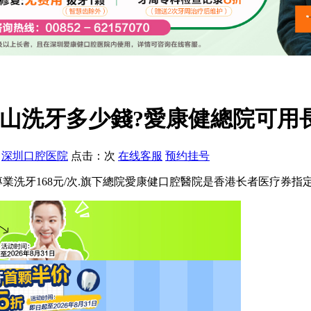
南山洗牙多少錢?愛康健總院可用
：
深圳口腔医院
点击：
次
在线客服
预约挂号
專業洗牙168元/次.旗下總院愛康健口腔醫院是香港长者医疗券指