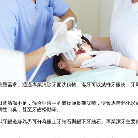
觀需求。通過專業清除牙面沈積物，潔牙可以減輕牙齦炎、牙周
。
常清潔不足，混合唾液中的礦物鹽長期沈積，便會逐漸鈣化形成
續性口臭，甚至牙齒松動等。
牙齦邊緣為界可分為齦上牙結石與齦下牙結石。專業潔牙主要針