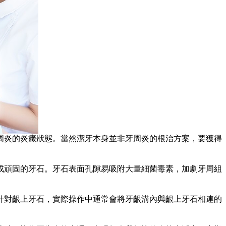
炎的炎癥狀態。當然潔牙本身並非牙周炎的根治方案，要獲得
頑固的牙石。牙石表面孔隙易吸附大量細菌毒素，加劇牙周組
對齦上牙石，實際操作中通常會將牙齦溝內與齦上牙石相連的