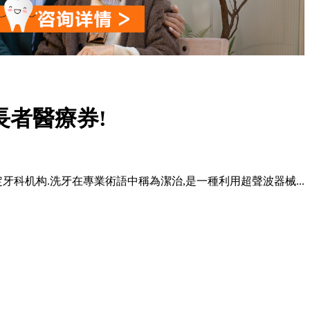
長者醫療券!
定牙科机构.洗牙在專業術語中稱為潔治,是一種利用超聲波器械...