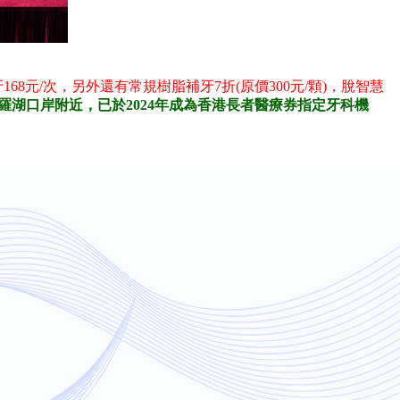
68元/次，另外還有常規樹脂補牙7折(原價300元/顆)，脫智慧
羅湖口岸附近，已於2024年成為香港長者醫療券指定牙科機