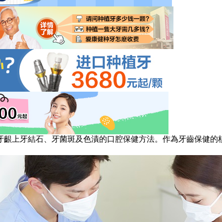
齦上牙結石、牙菌斑及色漬的口腔保健方法。作為牙齒保健的核