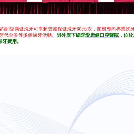
預約到愛康健洗牙可享超聲波保健洗牙60元/次，菌斑導向專業洗牙1
0元矯牙代金券等多個睇牙活動。
另外旗下總院
愛康健口腔醫院
，位於
睇牙費用。