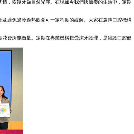
積，恢復牙齒自然光澤。在現如今我們快節奏的生活中，定期
及避免過冷過熱飲食可一定程度的緩解。大家在選擇口腔機構
花費所能衡量。定期在專業機構接受潔牙護理，是維護口腔健