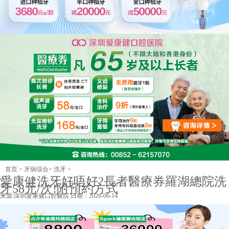
首页
>
牙病综合
>
洗牙
>
愛康健洗牙好唔好?長者醫療券羅湖總院洗
牙58元/次!附預約方式
来源:
深圳愛康健口腔醫院
日期：2026-06-14