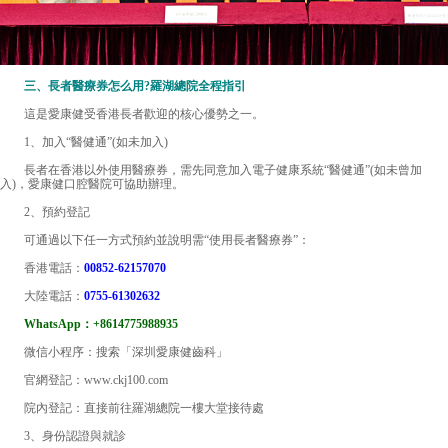
三、長者醫療券怎么用?羅湖總院全程指引
這是愛康健受香港長者歡迎的核心優勢之一。
1、加入“醫健通”(如未加入)
長者在香港以外使用醫療券，需先同意加入電子健康系統“醫健通”(如未曾加
入)，愛康健口腔醫院可協助辦理。
2、預約登記
可通過以下任一方式預約並說明需“使用長者醫療券”：
香港電話：
00852-62157070
大陸電話：
0755-61302632
WhatsApp：+8614775988935
微信小程序：搜索「深圳愛康健齒科」
官網登記：www.ckj100.com
院內登記：直接前往羅湖總院一樓大堂接待處
3、身份認證與就診