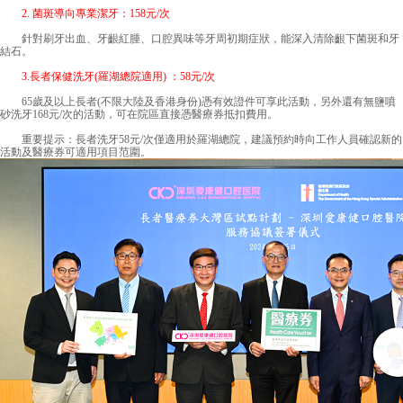
2. 菌斑導向專業潔牙：158元/次
針對刷牙出血、牙齦紅腫、口腔異味等牙周初期症狀，能深入清除齦下菌斑和牙
結石。
3.長者保健洗牙(羅湖總院適用) ：58元/次
65歲及以上長者(不限大陸及香港身份)憑有效證件可享此活動，另外還有無鹽噴
砂洗牙168元/次的活動，可在院區直接憑醫療券抵扣費用。
重要提示：長者洗牙58元/次僅適用於羅湖總院，建議預約時向工作人員確認新的
活動及醫療券可適用項目范圍。