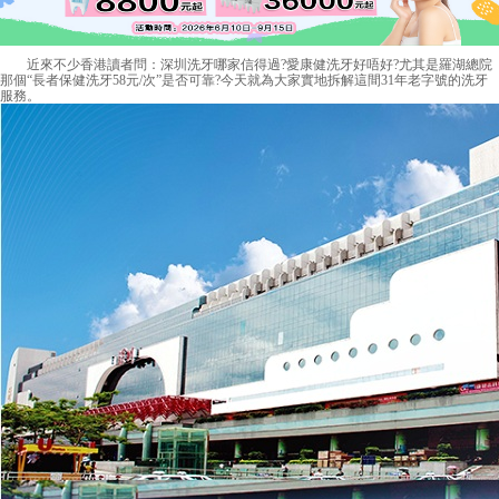
近來不少香港讀者問：深圳洗牙哪家信得過?愛康健洗牙好唔好?尤其是羅湖總院
那個“長者保健洗牙58元/次”是否可靠?今天就為大家實地拆解這間31年老字號的洗牙
服務。