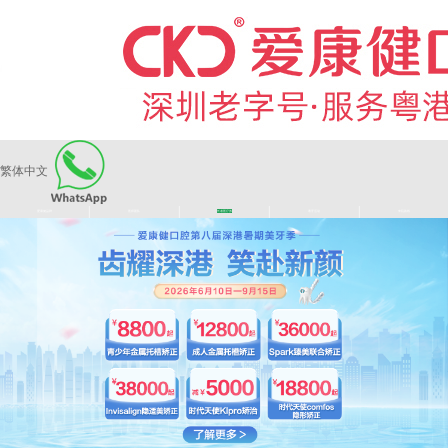
繁体中文
|
|
|
|
爱康健品牌
医师团队
长者医疗券
看牙活动
来院路线