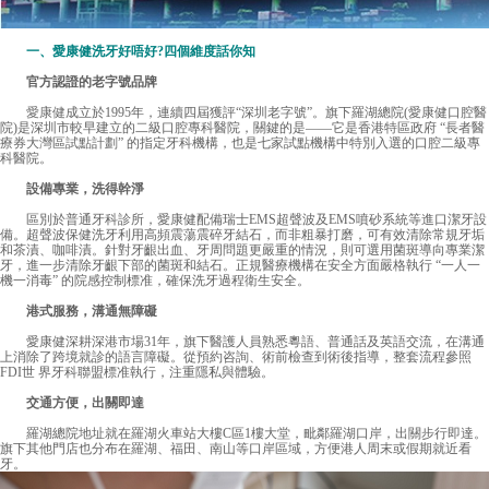
一、愛康健洗牙好唔好?四個維度話你知
官方認證的老字號品牌
愛康健
成立於1995年，連續四屆獲評“深圳老字號”。旗下羅湖總院(愛康健口腔醫
院)是深圳市較早建立的二級口腔專科醫院，關鍵的是——它是香港特區政府 “長者醫
療券大灣區試點計劃” 的指定牙科機構，也是七家試點機構中特別入選的口腔二級專
科醫院。
設備專業，洗得幹淨
區別於普通牙科診所，愛康健配備瑞士EMS超聲波及EMS噴砂系統等進口潔牙設
備。超聲波保健洗牙利用高頻震蕩震碎牙結石，而非粗暴打磨，可有效清除常規牙垢
和茶漬、咖啡漬。針對牙齦出血、牙周問題更嚴重的情況，則可選用菌斑導向專業潔
牙，進一步清除牙齦下部的菌斑和結石。正規醫療機構在安全方面嚴格執行 “一人一
機一消毒” 的院感控制標准，確保洗牙過程衛生安全。
港式服務，溝通無障礙
愛康健深耕深港市場31年，旗下醫護人員熟悉粵語、普通話及英語交流，在溝通
上消除了跨境就診的語言障礙。從預約咨詢、術前檢查到術後指導，整套流程參照
FDI世 界牙科聯盟標准執行，注重隱私與體驗。
交通方便，出關即達
羅湖總院地址就在羅湖火車站大樓C區1樓大堂，毗鄰羅湖口岸，出關步行即達。
旗下其他門店也分布在羅湖、福田、南山等口岸區域，方便港人周末或假期就近看
牙。