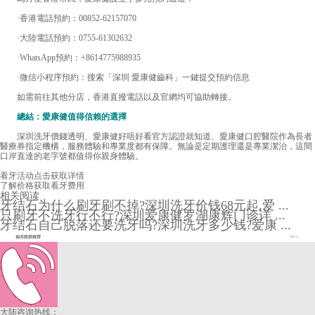
·香港電話預約：00852-62157070
·大陸電話預約：0755-61302632
·WhatsApp預約：+8614775988935
·微信小程序預約：搜索「深圳 愛康健齒科」一鍵提交預約信息
如需前往其他分店，香港直撥電話以及官網均可協助轉接。
總結：愛康健值得信賴的選擇
深圳洗牙價錢透明、愛康健好唔好看官方認證就知道、愛康健口腔醫院作為長者
醫療券指定機構，服務體驗和專業度都有保障。無論是定期護理還是專業潔治，這間
口岸直達的老字號都值得你親身體驗。
看牙活动
点击获取详情
了解价格
获取看牙费用
相关阅读
牙结石为什么刷牙刷不掉?深圳洗牙价钱68元起,爱 ...
只刷牙不洗牙行不行?深圳爱康健罗湖康辉门诊详 ...
牙结石自己脱落还要洗牙吗?深圳洗牙多少钱?爱康 ...
相关医师推荐
More+
大陆咨询热线：