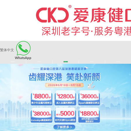
繁体中文
|
|
|
|
爱康健品牌
医师团队
长者医疗券
看牙活动
来院路线