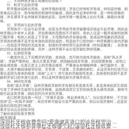
二、不同种类牙痛又有哪些症状呢？
01、蛀牙引起的牙痛
即牙髓炎或根尖周炎。这种牙痛的表现：牙齿已经有蛀牙形成，特别是对糖、奶
类食品以及冷、热等物质的刺激特别敏感，因此发作起来的时候，是一种钻骨般的
痛，并且通常不会伴随有牙龈的反应。这种牙痛一般是晚上比白天痛，躺着比坐着
痛。
02、牙周炎引起的牙痛
牙周炎不一定会引起牙痛，但是当牙周炎导致牙龈萎缩后就会引起牙痛。因此这
种牙痛以中老年人居多，牙齿疼痛的范围也不尽相同。有的人仅是一颗牙或相邻的两
三颗牙痛；有的人则是上下牙床，大范围内的牙齿都会痛。造成这种现象的原因是，
牙周炎的疼痛不是牙齿本身的原因造成的，而是由于口腔内的一种厌氧菌引发内牙龈
——也就是牙周组织充血发炎，刺激到牙神经而引起的疼痛（特别是酸痛），在咬食
的过程会直接加剧疼痛。另外，这种牙痛不会出现牙龈红肿的现象。
03、红肿型牙痛
一般发作在上下后槽牙的牙龈，发病急，也可称为急性牙龈炎，俗称“风火牙
痛”。牙龈严重肿起，痛点主要是牙龈，稍加触动就非常痛，别说咬嚼食物，连张口
都会感觉痛，比真正意义上的牙痛还难受。严重者会有咽喉肿痛，淋巴腺肿大，发
烧，大便不畅或便秘等症状。舌苔厚，干或黄，舌质颜色鲜红。从这些系列症状可以
看出是因为身体的病变（俗称“上火”）所引发的牙龈急性发炎，其病变的原因不是牙
龈和牙齿口腔本身引起的，所以这种牙痛也称为牙痛并发症。
04、神经性牙痛
俗称“虚火牙痛”。这种牙痛跟牙龈和牙齿都没有直接关系，多是身体的其它原因
引发了牙神经亢奋而引起的牙根痛。如熬夜或其它五官的病变及头痛等原因，都有可
能引起这类牙痛，因此也列为并发性牙痛。
在口腔界流传着一句话：“牙痛不是病，疼起来疼死人”。当出现牙疼时，千万别
觉得“忍一时风平浪静”，有些牙疼可能会引发严重的后果。所以出现牙痛时，还是应
该前往医院进行检查。
看牙活动
点击获取详情
了解价格
获取看牙费用
相关阅读
深圳杜牙根收费贵吗?爱康健富港口腔诊所根管治 ...
传统杜牙根和显微杜牙根哪个好?深圳杜牙根收费 ...