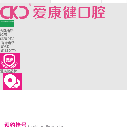
—香港长者医疗券指定牙科
—
大陆电话
0755
6130 2632
香港电话
00852
6215 7070
爱康健品牌
来院路线
罗湖口岸
福田口岸
深圳湾口岸
深圳爱康健口腔医院
康辉口腔门诊部
富康口腔门诊部
恒洁口腔门诊部
恒乐口腔诊所