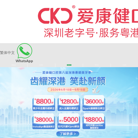
繁体中文
|
|
|
|
爱康健品牌
医师团队
长者医疗券
看牙活动
来院路线