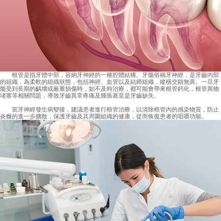
根管是指牙體中部，容納牙神經的一種腔體結構。牙髓俗稱牙神經，是牙齒內部
的組織，為柔軟的組織狀態，包括神經、血管以及結締組織，縱橫交錯無異。一旦牙
髓受到長期的齲壞或嚴重損傷時，如不及時治療，都可能會帶來根管鈣化，根管異物
堵塞等相關問題，導致牙齒異常疼痛及腫脹甚至是牙齒缺失。
當牙神經發生病變後，建議患者進行根管治療，以清除根管內的感染物質，防止
炎癥的進一步擴散，保護牙齒及其周圍組織的健康，從而恢復患者的咀嚼功能。