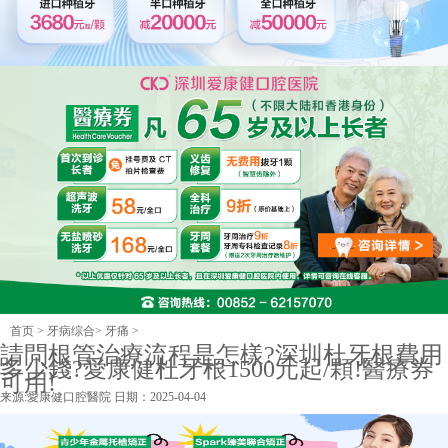
首页
>
牙病综合
>
牙痛
>
請問根管治療流程是怎樣?深圳杜牙根費用
多少錢?愛康健杜牙根1500元起/顆!醫療券
可用!
来源:
愛康健口腔醫院
日期：2025-04-04