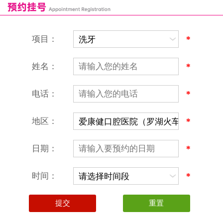
恒乐口腔诊所
富港口腔诊所
项目：
*
姓名：
*
电话：
*
地区：
*
深圳爱康健口腔医院
地址：深圳市罗湖区建设路罗湖火车站大楼C区1-2楼北侧、4-8楼
营业时间：9:00-18:00
日期：
*
（节假日照常上班）
香港电话：00852-62157070
深圳电话：0755-61302632
时间：
*
微信线上预约：aikangjian1995
微信小程序：爱康健齿科
爱康健官方网站：www.ckj100.com
本网站信息仅供参考，不作为诊疗及医疗根据
深圳爱康健口腔医院版权所有 粤ICP备12058131号-2
粤(B)广[2026]第07-22-878号