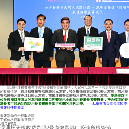
深圳杜牙根費用
多少錢?關於根管治療價格，大家可以參考一下
深圳愛康健口腔
的收費情況：
前牙顯微根管治療2000元左右，後牙顯微根管治療3000元左右，前牙根
管治療熱牙膠充填1500元左右，前磨牙根管治療熱牙膠充填2000元左右。
愛康健旗下
位於羅湖口岸附近的深圳愛康健口腔醫院已全面啟用香港長者醫療券，符合標準的香
港長者可預約到院使用長者醫療券進行相關的牙科治療。
>>>
點擊查看香港長者醫療
券牙科使用範圍
看牙活动
点击获取详情
了解价格
获取看牙费用
相关阅读
深圳杜牙根收费贵吗?爱康健富港口腔诊所根管治 ...