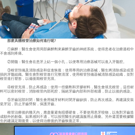
那麽具體根管治療如何進行呢?
①麻醉：醫生會使用局部麻醉劑來麻醉牙齒的神經系統，使得患者在治療過程中
不會感到疼痛。
②開髓：醫生會在患牙上鉆一個小孔，以便專用治療器械可以進入牙髓腔。
③根管預備及清除感染和促進恢復：使用專用的治療器械，醫生將清除感染或受
損的牙髓組織。醫生會對根管進行完整清潔，使用根管預備器械清除感染組織，並對
根管進行塑形，以備後期根管充填。
④根管充填，防止再感染：使用一些藥劑和牙膠材料，醫生會填充根管，這些材
料可以密封根管，消除根管內部死腔，隔絕牙齒內部和外部相通，防止以後的感染。
⑤牙齒冠部封閉：醫生會用補牙材料封閉牙齒缺損，防止再次感染。再建議安裝
瓷牙冠，防止牙齒劈裂，保護牙齒。
根管治療後的幾天內，應盡量避免咀嚼硬食，不要使用患牙咬物，以免對牙齒造
成額外的創傷。如果感到不適，可以按照醫生的建議服用止痛藥。另外還需要根據醫
生的建議定期復查，以使得治療後的牙齒恢復正常。