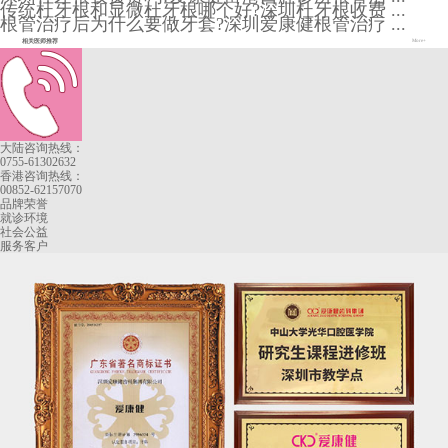
传统杜牙根和显微杜牙根哪个好?深圳杜牙根收费 ...
根管治疗后为什么要做牙套?深圳爱康健根管治疗 ...
相关医师推荐
More+
大陆咨询热线：
0755-61302632
香港咨询热线：
00852-62157070
品牌荣誉
就诊环境
社会公益
服务客户