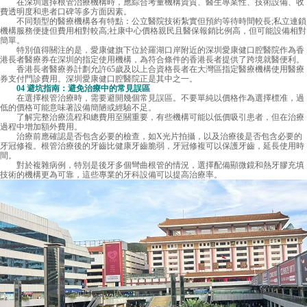
在深圳選擇根管治療機構時，應綜合考量機構資質、醫生專業性、技術設備、收
費透明度和患者口碑等多方面因素。
不同類型的醫療機構各有特點：公立醫院技術紮實但預約等待時間較長;私立連鎖
機構服務便捷但費用相對較高;社康中心價格親民且醫保報銷比例高，但可能設備相對
簡單。
特別值得關注的是，愛康健旗下位於羅湖口岸附近的深圳愛康健口腔醫院作為香
港長者醫療券在深圳的指定使用機構，為符合條件的香港長者提供了跨境就醫便利。
香港長者醫療券計劃允許65歲及以上合資格長者在大灣區指定醫療機構使用醫療
券支付門診費用。深圳愛康健口腔醫院正是其中之一。
04 避坑指南：避免治療中的常見誤區
在選擇根管治療時，需要避開幾個常見誤區。不要單純以價格作為選擇標准，過
低的價格可能意味著設備簡陋或經驗不足。
了解完整治療流程和總費用至關重要，有些機構可能以低價吸引患者，但在治療
過程中增加額外費用。
治療前應確認是否包含必要的檢查，如X光片拍攝，以及治療後是否包含必要的
牙冠修複。根管治療後的牙齒比健康牙齒脆弱，牙冠修複可以保護牙齒，延長使用時
間。
對於複雜病例，特別是後牙多個彎曲根管的情況，選擇配備顯微鏡和熱牙膠充填
技術的機構更為可靠，這些專業的牙科設備可以提高治療率。