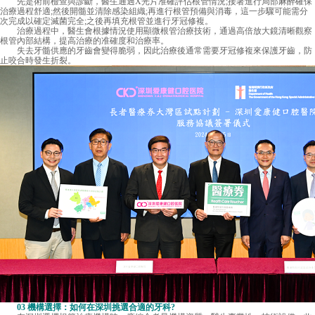
先是術前檢查與診斷，醫生通過X光片准確評估根管情況;接著進行局部麻醉確保
治療過程舒適;然後開髓並清除感染組織;再進行根管預備與消毒，這一步驟可能需分
次完成以確定滅菌完全;之後再填充根管並進行牙冠修複。
治療過程中，醫生會根據情況使用顯微根管治療技術，通過高倍放大鏡清晰觀察
根管內部結構，提高治療的准確度和治療率。
失去牙髓供應的牙齒會變得脆弱，因此治療後通常需要牙冠修複來保護牙齒，防
止咬合時發生折裂。
03 機構選擇：如何在深圳挑選合適的牙科?