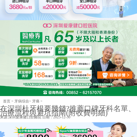
首页
>
牙病综合
>
牙痛
>
在深圳杜牙根要幾錢?推薦口碑牙科名單、
治療流程與避坑指南(附收費明細)
来源:
深圳愛康健口腔醫院
日期：2025-12-30