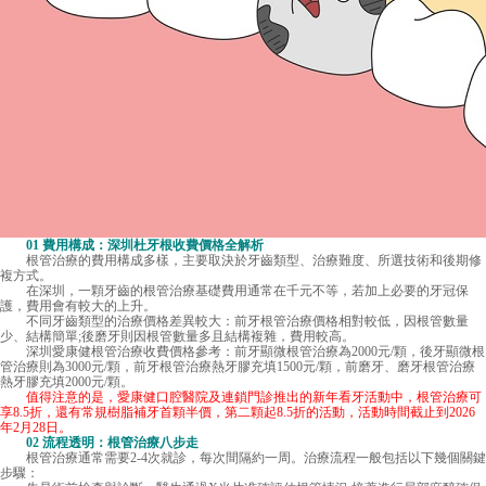
01 費用構成：
深圳杜牙根收費
價格全解析
根管治療的費用構成多樣，主要取決於牙齒類型、治療難度、所選技術和後期修
複方式。
在深圳，一顆牙齒的根管治療基礎費用通常在千元不等，若加上必要的牙冠保
護，費用會有較大的上升。
不同牙齒類型的治療價格差異較大：前牙根管治療價格相對較低，因根管數量
少、結構簡單;後磨牙則因根管數量多且結構複雜，費用較高。
深圳愛康健根管治療收費價格參考：前牙顯微根管治療為2000元/顆，後牙顯微根
管治療則為3000元/顆，前牙根管治療熱牙膠充填1500元/顆，前磨牙、磨牙根管治療
熱牙膠充填2000元/顆。
值得注意的是，愛康健口腔醫院及連鎖門診推出的新年看牙活動中，根管治療可
享8.5折，還有常規樹脂補牙首顆半價，第二顆起8.5折的活動，活動時間截止到2026
年2月28日。
02 流程透明：根管治療八步走
根管治療通常需要2-4次就診，每次間隔約一周。治療流程一般包括以下幾個關鍵
步驟：