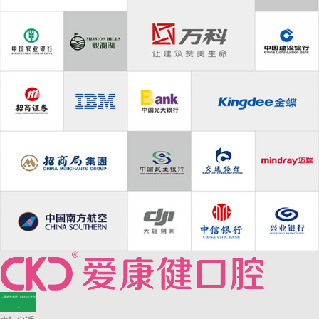
—香港长者医疗券指定牙科
—