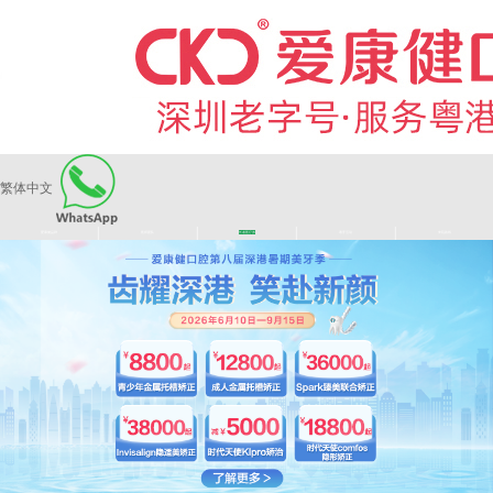
繁体中文
|
|
|
|
爱康健品牌
医师团队
长者医疗券
看牙活动
来院路线