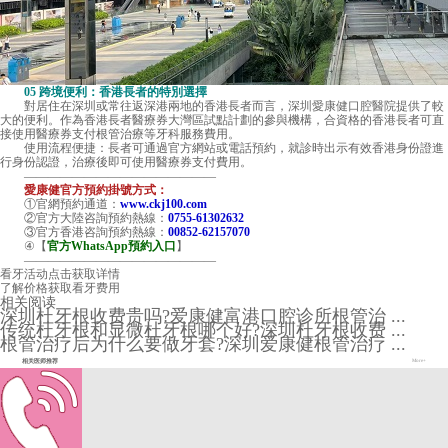
05 跨境便利：香港長者的特別選擇
對居住在深圳或常往返深港兩地的香港長者而言，
深圳愛康健口腔醫院
提供了較
大的便利。作為香港長者醫療券大灣區試點計劃的參與機構，合資格的香港長者可直
接使用醫療券支付根管治療等牙科服務費用。
使用流程便捷：長者可通過官方網站或電話預約，就診時出示有效香港身份證進
行身份認證，治療後即可使用醫療券支付費用。
————————————————
愛康健官方預約掛號方式：
①官網預約通道：
www.ckj100.com
②官方大陸咨詢預約熱線：
0755-61302632
③官方香港咨詢預約熱線：
00852-62157070
④【
官方WhatsApp預約入口
】
————————————————
看牙活动
点击获取详情
了解价格
获取看牙费用
相关阅读
深圳杜牙根收费贵吗?爱康健富港口腔诊所根管治 ...
传统杜牙根和显微杜牙根哪个好?深圳杜牙根收费 ...
根管治疗后为什么要做牙套?深圳爱康健根管治疗 ...
相关医师推荐
More+