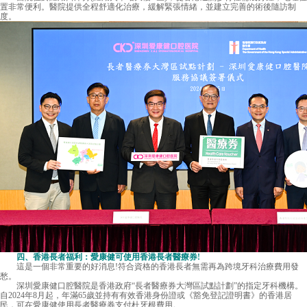
置非常便利。醫院提供全程舒適化治療，緩解緊張情緒，並建立完善的術後隨訪制
度。
四、香港長者福利：愛康健可使用香港長者醫療券!
這是一個非常重要的好消息!符合資格的香港長者無需再為跨境牙科治療費用發
愁。
深圳愛康健口腔醫院是香港政府“長者醫療券大灣區試點計劃”的指定牙科機構。
自2024年8月起，年滿65歲並持有有效香港身份證或《豁免登記證明書》的香港居
民，可在愛康健使用長者醫療券支付杜牙根費用。