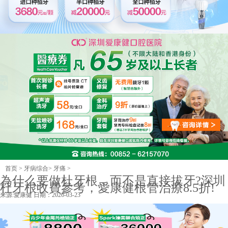
首页
>
牙病综合
>
牙痛
>
為什么要做杜牙根，而不是直接拔牙?深圳
杜牙根收費參考，愛康健根管治療8.5折!
来源:
愛康健
日期：2026-03-23