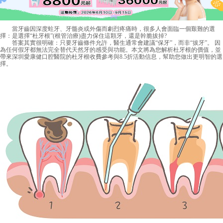
當牙齒因深度蛀牙、牙髓炎或外傷而劇烈疼痛時，很多人會面臨一個艱難的選
擇：是選擇“杜牙根”(根管治療)盡力保住這顆牙，還是幹脆拔掉?
答案其實很明確：只要牙齒條件允許，醫生通常會建議“保牙”，而非“拔牙”。 因
為任何假牙都無法完全替代天然牙的感受與功能。本文將為您解析杜牙根的價值，並
帶來深圳愛康健口腔醫院的杜牙根收費參考與8.5折活動信息，幫助您做出更明智的選
擇。