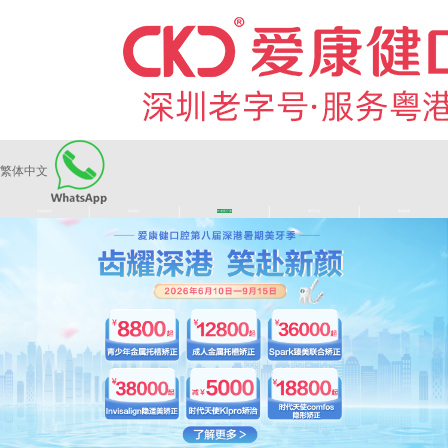
繁体中文
|
|
|
|
爱康健品牌
医师团队
长者医疗券
看牙活动
来院路线