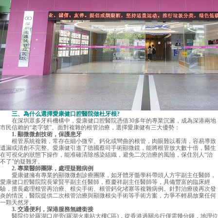
三、為什么選擇愛康健口腔醫院做杜牙根?
在深圳眾多牙科機構中，愛康健口腔醫院憑借30多年的專業沉澱，成為深港兩地
市民信賴的“老字號”。面對複雜的根管治療，選擇愛康健有三大優勢：
1. 顯微微創技術，保護患牙
根管系統複雜，常存在細小微窄、鈣化或彎曲的根管，肉眼難以看清，容易導致
遺漏或清創不完整。愛康健引進了德國蔡司手術顯微鏡，能將根管放大數十倍，醫生
在可視化的狀態下操作，能准確清除感染組織，避免二次治療的風險，保住別人“治
不了”的疑難牙。
2. 專業醫師團隊，處理疑難病例
愛康健擁有專業的顯微微創診療團隊，如牙體牙髓學科帶頭人方宇副主任醫師，
愛康健口腔醫院
院長鞏賢平副主任醫師，蔡慶祥副主任醫師等，具備豐富的臨床經
驗，擅長處理根管再治療、根尖手術、根管鈣化堵塞等複雜病例。針對治療後再次發
炎的情況，醫院提供二次根管治療與顯微根尖手術等手術方案，力爭不輕易放棄任何
一顆天然牙。
3. 交通便利，深港服務無縫銜接
醫院位於羅湖口岸旁(羅湖火車站大樓C區)，從香港過關步行僅需幾分鍾，地理位