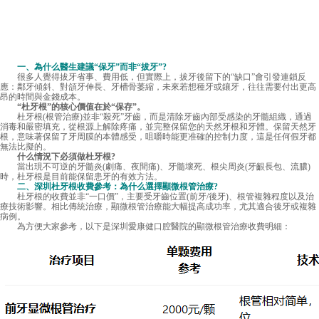
一、為什么醫生建議“保牙”而非“拔牙”?
很多人覺得拔牙省事、費用低，但實際上，拔牙後留下的“缺口”會引發連鎖反
應：鄰牙傾斜、對頜牙伸長、牙槽骨萎縮，未來若想種牙或鑲牙，往往需要付出更高
昂的時間與金錢成本。
“杜牙根”的核心價值在於“保存”。
杜牙根(根管治療)並非“殺死”牙齒，而是清除牙齒內部受感染的牙髓組織，通過
消毒和嚴密填充，從根源上解除疼痛，並完整保留您的天然牙根和牙體。保留天然牙
根，意味著保留了牙周膜的本體感受，咀嚼時能更准確的控制力度，這是任何假牙都
無法比擬的。
什么情況下必須做杜牙根?
當出現不可逆的牙髓炎(劇痛、夜間痛)、牙髓壞死、根尖周炎(牙齦長包、流膿)
時，杜牙根是目前能保留患牙的有效方法。
二、
深圳杜牙根收費
參考：為什么選擇顯微根管治療?
杜牙根的收費並非“一口價”，主要受牙齒位置(前牙/後牙)、根管複雜程度以及治
療技術影響。相比傳統治療，顯微根管治療能大幅提高成功率，尤其適合後牙或複雜
病例。
為方便大家參考，以下是深圳愛康健口腔醫院的顯微根管治療收費明細：