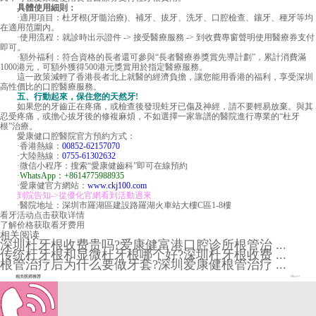
具體使用細則：
·適用項目：杜牙根(牙髓治療)、補牙、拔牙、洗牙、口腔檢查、鑲牙、種牙等均
在適用范圍內。
·使用流程：就診時出示證件 -> 接受醫療服務 -> 到收費專窗聲明使用醫療券支付
即可。
·額外福利：符合資格的長者還可參與“長者醫療券獎賞先導計劃”，累計消費滿
1000港元，可額外獲得500港元獎賞用於指定醫療服務。
這一政策減輕了香港長者北上就醫的經濟負擔，讓您能用香港的福利，享受深圳
高性價比的口腔醫療服務。
五、行動起來，保住您的天然牙!
如果您的牙齒正在疼痛，或檢查後發現蛀牙已傷及神經，請不要輕易放棄。與其
忍受疼痛，或擔心拔牙後的修複麻煩，不如選擇一家靠譜的醫院進行專業的“杜牙
根”治療。
愛康健口腔醫院官方預約方式：
·香港熱線：
00852-62157070
·大陸熱線：
0755-61302632
·微信小程序：搜索“愛康健齒科”即可在線預約
·
WhatsApp：+8614775988935
·愛康健官方網站：
www.ckj100.com
到院告知->從優化官網看到活動過來
·醫院地址：深圳市羅湖區建設路羅湖火車站大樓C區1-8樓
看牙活动
点击获取详情
了解价格
获取看牙费用
相关阅读
深圳杜牙根收费贵吗?爱康健富港口腔诊所根管治 ...
传统杜牙根和显微杜牙根哪个好?深圳杜牙根收费 ...
根管治疗后为什么要做牙套?深圳爱康健根管治疗 ...
相关医师推荐
More+