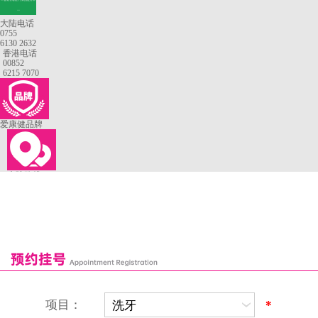
—
大陆电话
0755
6130 2632
香港电话
00852
6215 7070
爱康健品牌
来院路线
罗湖口岸
福田口岸
深圳湾口岸
深圳爱康健口腔医院
康辉口腔门诊部
富康口腔门诊部
恒洁口腔门诊部
恒乐口腔诊所
富港口腔诊所
项目：
*